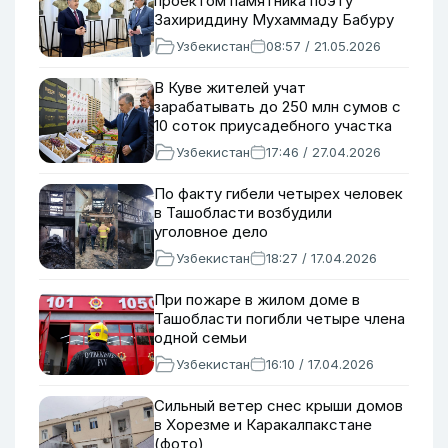
проектом памятника поэту
Захириддину Мухаммаду Бабуру
Узбекистан
08:57 / 21.05.2026
В Куве жителей учат
зарабатывать до 250 млн сумов с
10 соток приусадебного участка
Узбекистан
17:46 / 27.04.2026
По факту гибели четырех человек
в Ташобласти возбудили
уголовное дело
Узбекистан
18:27 / 17.04.2026
При пожаре в жилом доме в
Ташобласти погибли четыре члена
одной семьи
Узбекистан
16:10 / 17.04.2026
Сильный ветер снес крыши домов
в Хорезме и Каракалпакстане
(фото)