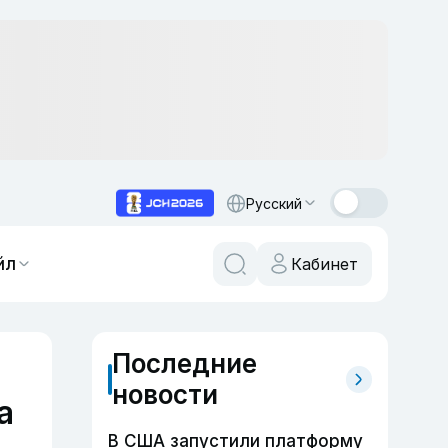
Русский
йл
Кабинет
Последние
новости
а
В США запустили платформу