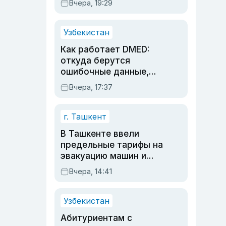
Вчера, 19:29
опасности, но стройка
продолжалась
Узбекистан
Как работает DMED:
откуда берутся
ошибочные данные,
дубли аккаунтов и
Вчера, 17:37
очереди по онлайн-
записи
г. Ташкент
В Ташкенте ввели
предельные тарифы на
эвакуацию машин и
штрафстоянки
Вчера, 14:41
Узбекистан
Абитуриентам с