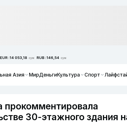
EUR :
RUB :
14 053,18
146,54
сум
сум
ьная Азия
Мир
Деньги
Культура
Спорт
Лайфста
а прокомментировала
ьстве 30-этажного здания н