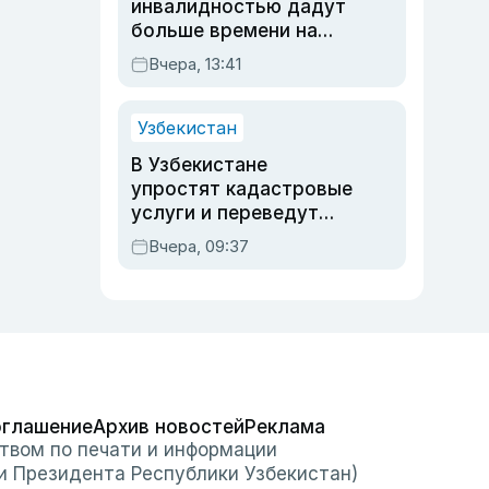
инвалидностью дадут
больше времени на
вступительных
Вчера, 13:41
экзаменах
Узбекистан
В Узбекистане
упростят кадастровые
услуги и переведут
регистрацию
Вчера, 09:37
недвижимости в
онлайн
оглашение
Архив новостей
Реклама
твом по печати и информации
и Президента Республики Узбекистан)