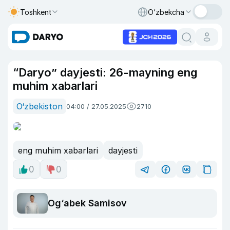
Toshkent
O‘zbekcha
“Daryo” dayjesti: 26-mayning eng
muhim xabarlari
O‘zbekiston
04:00 / 27.05.2025
2710
eng muhim xabarlari
dayjesti
0
0
Og‘abek Samisov