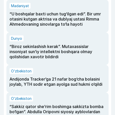
Madaniyat
“U boshqalar baxti uchun tug‘ilgan edi”. Bir umr
otasini kutgan aktrisa va dublyaj ustasi Rimma
Ahmedovaning sinovlarga to‘la hayoti
Dunyo
“Biroz sekinlashish kerak”. Mutaxassislar
insoniyat sun’iy intellektni boshqara olmay
qolishidan xavotir bildirdi
O‘zbekiston
Andijonda Tracker’ga 21 nafar bog‘cha bolasini
joylab, YTH sodir etgan ayolga sud hukmi o‘qildi
O‘zbekiston
“Sakkiz qator she’rim boshimga sakkizta bomba
bo‘lgan”. Abdulla Oripovni siyosiy ayblovlardan