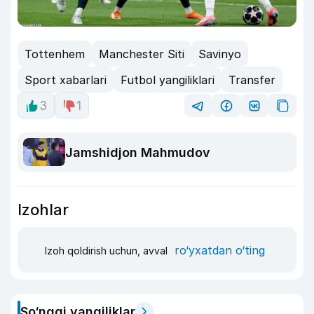
Tottenhem
Manchester Siti
Savinyo
Sport xabarlari
Futbol yangiliklari
Transfer
3
1
Jamshidjon Mahmudov
Izohlar
ro‘yxatdan o‘ting
Izoh qoldirish uchun, avval
So‘nggi yangiliklar