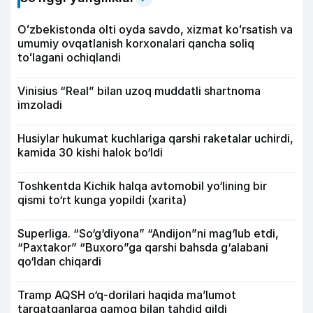
Oʻzbekistonda olti oyda savdo, xizmat koʻrsatish va
umumiy ovqatlanish korxonalari qancha soliq
toʻlagani ochiqlandi
Vinisius “Real” bilan uzoq muddatli shartnoma
imzoladi
Husiylar hukumat kuchlariga qarshi raketalar uchirdi,
kamida 30 kishi halok bo‘ldi
Toshkentda Kichik halqa avtomobil yo‘lining bir
qismi to‘rt kunga yopildi (xarita)
Superliga. “So‘g‘diyona” “Andijon”ni mag‘lub etdi,
“Paxtakor” “Buxoro”ga qarshi bahsda g‘alabani
qo‘ldan chiqardi
Tramp AQSH o‘q-dorilari haqida ma’lumot
tarqatganlarga qamoq bilan tahdid qildi