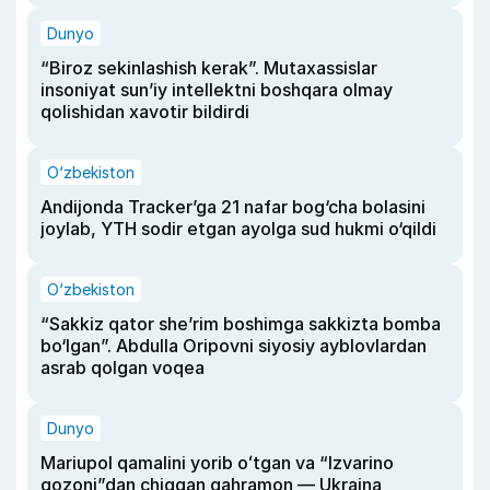
Dunyo
“Biroz sekinlashish kerak”. Mutaxassislar
insoniyat sun’iy intellektni boshqara olmay
qolishidan xavotir bildirdi
O‘zbekiston
Andijonda Tracker’ga 21 nafar bog‘cha bolasini
joylab, YTH sodir etgan ayolga sud hukmi o‘qildi
O‘zbekiston
“Sakkiz qator she’rim boshimga sakkizta bomba
bo‘lgan”. Abdulla Oripovni siyosiy ayblovlardan
asrab qolgan voqea
Dunyo
Mariupol qamalini yorib oʻtgan va “Izvarino
qozoni”dan chiqqan qahramon — Ukraina