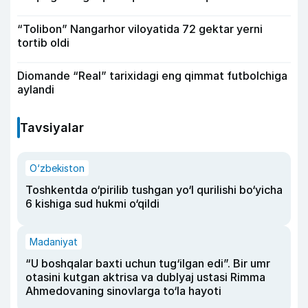
“Tolibon” Nangarhor viloyatida 72 gektar yerni
tortib oldi
Diomande “Real” tarixidagi eng qimmat futbolchiga
aylandi
Tavsiyalar
O‘zbekiston
Toshkentda o‘pirilib tushgan yo‘l qurilishi bo‘yicha
6 kishiga sud hukmi o‘qildi
Madaniyat
“U boshqalar baxti uchun tug‘ilgan edi”. Bir umr
otasini kutgan aktrisa va dublyaj ustasi Rimma
Ahmedovaning sinovlarga to‘la hayoti