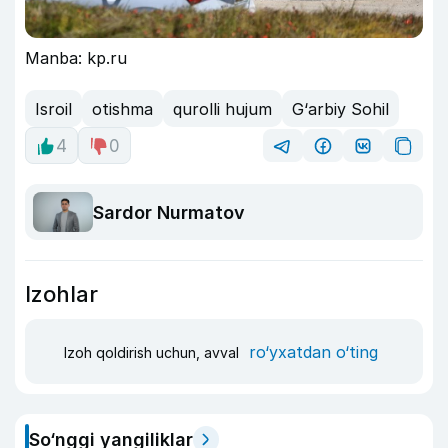
Manba: kp.ru
Isroil
otishma
qurolli hujum
G‘arbiy Sohil
4
0
Sardor Nurmatov
Izohlar
ro‘yxatdan o‘ting
Izoh qoldirish uchun, avval
So‘nggi yangiliklar