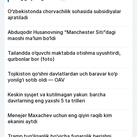
O‘zbekistonda chorvachilik sohasida subsidiyalar
ajratiladi
Abduqodir Husanovning “Manchester Siti”dagi
maoshi ma’lum bo‘ldi
Tailandda o‘quvchi maktabda otishma uyushtirdi,
qurbonlar bor (foto)
Tojikiston qo‘shni davlatlardan uch baravar ko‘p
yonilg‘i sotib oldi — OAV
Keskin syujet va kutilmagan yakun: barcha
davrlarning eng yaxshi 5 ta trilleri
Menejer Maxachev uchun eng qiyin raqib kim
ekanini aytdi
Tramp tug‘ilganlik bo‘yicha fuqarolik berishni