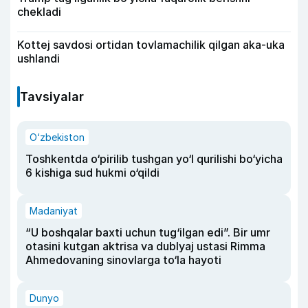
chekladi
Kottej savdosi ortidan tovlamachilik qilgan aka-uka
ushlandi
Tavsiyalar
O‘zbekiston
Toshkentda o‘pirilib tushgan yo‘l qurilishi bo‘yicha
6 kishiga sud hukmi o‘qildi
Madaniyat
“U boshqalar baxti uchun tug‘ilgan edi”. Bir umr
otasini kutgan aktrisa va dublyaj ustasi Rimma
Ahmedovaning sinovlarga to‘la hayoti
Dunyo