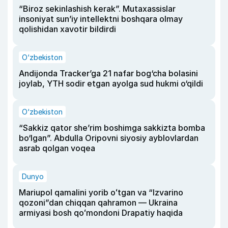
“Biroz sekinlashish kerak”. Mutaxassislar
insoniyat sun’iy intellektni boshqara olmay
qolishidan xavotir bildirdi
O‘zbekiston
Andijonda Tracker’ga 21 nafar bog‘cha bolasini
joylab, YTH sodir etgan ayolga sud hukmi o‘qildi
O‘zbekiston
“Sakkiz qator she’rim boshimga sakkizta bomba
bo‘lgan”. Abdulla Oripovni siyosiy ayblovlardan
asrab qolgan voqea
Dunyo
Mariupol qamalini yorib oʻtgan va “Izvarino
qozoni”dan chiqqan qahramon — Ukraina
armiyasi bosh qoʻmondoni Drapatiy haqida