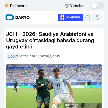
Toshkent
O‘zbekcha
JCH—2026: Saudiya Arabistoni va
Urugvay o‘rtasidagi bahsda durang
qayd etildi
Sport
07:32 / 16.06.2026
3013