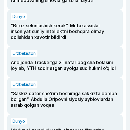
Ahmedovaning sinovlarga to‘la hayoti
Dunyo
“Biroz sekinlashish kerak”. Mutaxassislar
insoniyat sun’iy intellektni boshqara olmay
qolishidan xavotir bildirdi
O‘zbekiston
Andijonda Tracker’ga 21 nafar bog‘cha bolasini
joylab, YTH sodir etgan ayolga sud hukmi o‘qildi
O‘zbekiston
“Sakkiz qator she’rim boshimga sakkizta bomba
bo‘lgan”. Abdulla Oripovni siyosiy ayblovlardan
asrab qolgan voqea
Dunyo