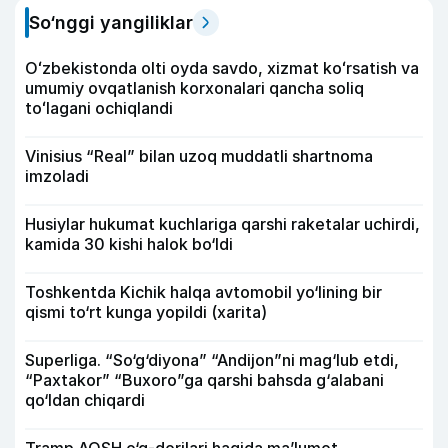
So‘nggi yangiliklar
Oʻzbekistonda olti oyda savdo, xizmat koʻrsatish va
umumiy ovqatlanish korxonalari qancha soliq
toʻlagani ochiqlandi
Vinisius “Real” bilan uzoq muddatli shartnoma
imzoladi
Husiylar hukumat kuchlariga qarshi raketalar uchirdi,
kamida 30 kishi halok bo‘ldi
Toshkentda Kichik halqa avtomobil yo‘lining bir
qismi to‘rt kunga yopildi (xarita)
Superliga. “So‘g‘diyona” “Andijon”ni mag‘lub etdi,
“Paxtakor” “Buxoro”ga qarshi bahsda g‘alabani
qo‘ldan chiqardi