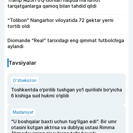
Tramp AQSH o‘q-dorilari haqida ma’lumot
tarqatganlarga qamoq bilan tahdid qildi
“Tolibon” Nangarhor viloyatida 72 gektar yerni
tortib oldi
Diomande “Real” tarixidagi eng qimmat futbolchiga
aylandi
Tavsiyalar
O‘zbekiston
Toshkentda o‘pirilib tushgan yo‘l qurilishi bo‘yicha
6 kishiga sud hukmi o‘qildi
Madaniyat
“U boshqalar baxti uchun tug‘ilgan edi”. Bir umr
otasini kutgan aktrisa va dublyaj ustasi Rimma