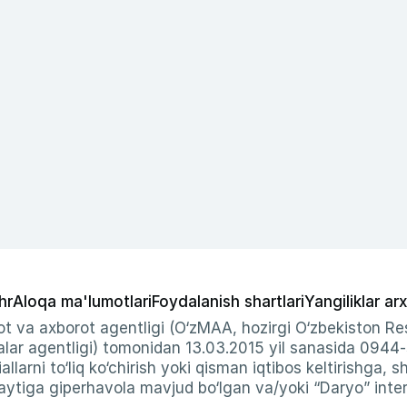
hr
Aloqa ma'lumotlari
Foydalanish shartlari
Yangiliklar arx
t va axborot agentligi (O‘zMAA, hozirgi O‘zbekiston Res
ar agentligi) tomonidan 13.03.2015 yil sanasida 0944
allarni to‘liq ko‘chirish yoki qisman iqtibos keltirishga, 
ytiga giperhavola mavjud bo‘lgan va/yoki “Daryo” intern