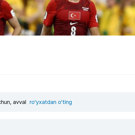
uchun, avval
ro‘yxatdan o‘ting