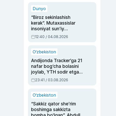
sinovlarga to‘la hayoti
Dunyo
“Biroz sekinlashish
kerak”. Mutaxassislar
insoniyat sun’iy
intellektni boshqara
12:40 / 04.08.2026
olmay qolishidan xavotir
bildirdi
O‘zbekiston
Andijonda Tracker’ga 21
nafar bog‘cha bolasini
joylab, YTH sodir etgan
ayolga sud hukmi o‘qildi
23:41 / 03.08.2026
O‘zbekiston
“Sakkiz qator she’rim
boshimga sakkizta
bomba bo‘lgan”. Abdulla