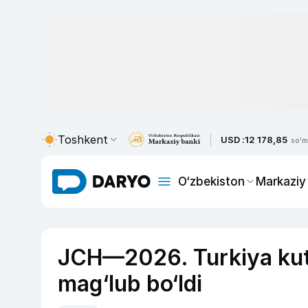
Toshkent
USD :
12 178,85
so'm
O‘zbekiston
Markaziy
JCH—2026. Turkiya kut
mag‘lub bo‘ldi