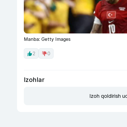
Manba: Getty Images
2
0
Izohlar
Izoh qoldirish 