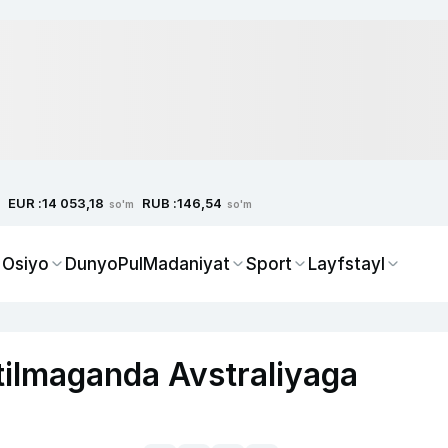
EUR :
RUB :
14 053,18
146,54
so'm
so'm
 Osiyo
Dunyo
Pul
Madaniyat
Sport
Layfstayl
ilmaganda Avstraliyaga