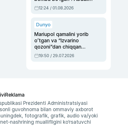
Oripovni siyosiy
12:24 / 01.08.2026
ayblovlardan asrab
qolgan voqea
Dunyo
Mariupol qamalini yorib
oʻtgan va “Izvarino
qozoni”dan chiqqan
qahramon — Ukraina
19:50 / 29.07.2026
armiyasi bosh
qoʻmondoni Drapatiy
haqida
ivi
Reklama
publikasi Prezidenti Administratsiyasi
-sonli guvohnoma bilan ommaviy axborot
shuningdek, fotografik, grafik, audio va/yoki
et-nashrining muallifligini ko‘rsatuvchi