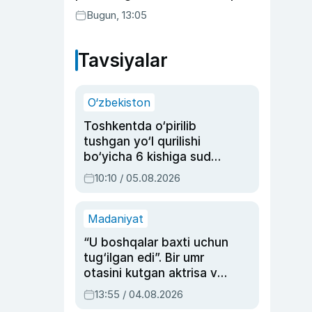
suhbatlashdi
Bugun, 13:05
Tavsiyalar
O‘zbekiston
Toshkentda o‘pirilib
tushgan yo‘l qurilishi
bo‘yicha 6 kishiga sud
hukmi o‘qildi
10:10 / 05.08.2026
Madaniyat
“U boshqalar baxti uchun
tug‘ilgan edi”. Bir umr
otasini kutgan aktrisa va
dublyaj ustasi Rimma
13:55 / 04.08.2026
Ahmedovaning