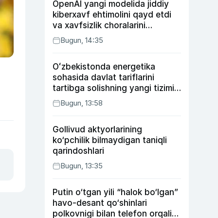
OpenAI yangi modelida jiddiy
kiberxavf ehtimolini qayd etdi
va xavfsizlik choralarini
kuchaytirdi
Bugun, 14:35
Oʻzbekistonda energetika
sohasida davlat tariflarini
tartibga solishning yangi tizimi
joriy etildi
Bugun, 13:58
Gollivud aktyorlarining
ko‘pchilik bilmaydigan taniqli
qarindoshlari
Bugun, 13:35
Putin o‘tgan yili “halok bo‘lgan”
havo-desant qo‘shinlari
polkovnigi bilan telefon orqali