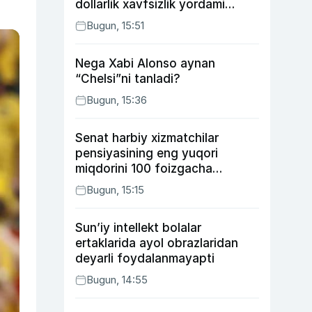
dollarlik xavfsizlik yordami
bermoqchi
Bugun, 15:51
Nega Xabi Alonso aynan
“Chelsi”ni tanladi?
Bugun, 15:36
Senat harbiy xizmatchilar
pensiyasining eng yuqori
miqdorini 100 foizgacha
oshirishni nazarda tutuvchi
Bugun, 15:15
qonunni ma’qulladi
Sun’iy intellekt bolalar
ertaklarida ayol obrazlaridan
deyarli foydalanmayapti
Bugun, 14:55