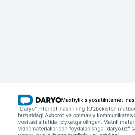
Maxfiylik siyosati
Internet-nas
“Daryo” internet-nashrining (O‘zbekiston matbuo
huzuridagi Axborot va ommaviy kommunikatsiyal
vositasi sifatida ro‘yxatga olingan. Matnli materi
videomateriallaridan foydalanishga “daryo.uz” sa