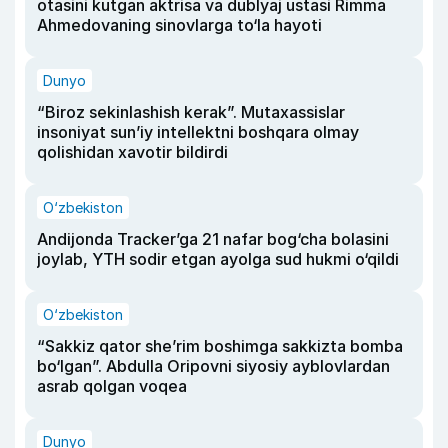
otasini kutgan aktrisa va dublyaj ustasi Rimma
Ahmedovaning sinovlarga to‘la hayoti
Dunyo
“Biroz sekinlashish kerak”. Mutaxassislar
insoniyat sun’iy intellektni boshqara olmay
qolishidan xavotir bildirdi
O‘zbekiston
Andijonda Tracker’ga 21 nafar bog‘cha bolasini
joylab, YTH sodir etgan ayolga sud hukmi o‘qildi
O‘zbekiston
“Sakkiz qator she’rim boshimga sakkizta bomba
bo‘lgan”. Abdulla Oripovni siyosiy ayblovlardan
asrab qolgan voqea
Dunyo