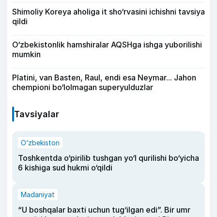
Shimoliy Koreya aholiga it sho‘rvasini ichishni tavsiya
qildi
O‘zbekistonlik hamshiralar AQSHga ishga yuborilishi
mumkin
Platini, van Basten, Raul, endi esa Neymar... Jahon
chempioni bo‘lolmagan superyulduzlar
Tavsiyalar
O‘zbekiston
Toshkentda o‘pirilib tushgan yo‘l qurilishi bo‘yicha
6 kishiga sud hukmi o‘qildi
Madaniyat
“U boshqalar baxti uchun tug‘ilgan edi”. Bir umr