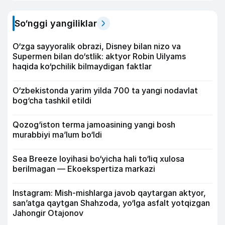
So‘nggi yangiliklar
O‘zga sayyoralik obrazi, Disney bilan nizo va
Supermen bilan do‘stlik: aktyor Robin Uilyams
haqida ko‘pchilik bilmaydigan faktlar
O‘zbekistonda yarim yilda 700 ta yangi nodavlat
bog‘cha tashkil etildi
Qozog‘iston terma jamoasining yangi bosh
murabbiyi ma’lum bo‘ldi
Sea Breeze loyihasi bo‘yicha hali to‘liq xulosa
berilmagan — Ekoekspertiza markazi
Instagram: Mish-mishlarga javob qaytargan aktyor,
san’atga qaytgan Shahzoda, yo‘lga asfalt yotqizgan
Jahongir Otajonov