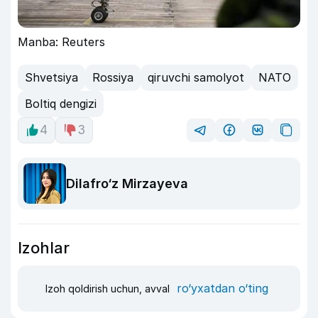
Manba: Reuters
Shvetsiya
Rossiya
qiruvchi samolyot
NATO
Boltiq dengizi
4
3
Dilafro‘z Mirzayeva
Izohlar
ro‘yxatdan o‘ting
Izoh qoldirish uchun, avval