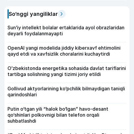
So‘nggi yangiliklar
Sun’iy intellekt bolalar ertaklarida ayol obrazlaridan
deyarli foydalanmayapti
OpenAI yangi modelida jiddiy kiberxavf ehtimolini
qayd etdi va xavfsizlik choralarini kuchaytirdi
Oʻzbekistonda energetika sohasida davlat tariflarini
tartibga solishning yangi tizimi joriy etildi
Gollivud aktyorlarining ko‘pchilik bilmaydigan taniqli
qarindoshlari
Putin o‘tgan yili “halok bo‘lgan” havo-desant
qo‘shinlari polkovnigi bilan telefon orqali
suhbatlashdi