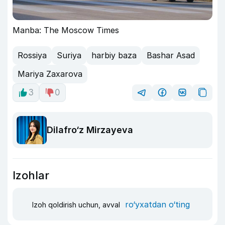
Manba: The Moscow Times
Rossiya
Suriya
harbiy baza
Bashar Asad
Mariya Zaxarova
3
0
Dilafro‘z Mirzayeva
Izohlar
ro‘yxatdan o‘ting
Izoh qoldirish uchun, avval