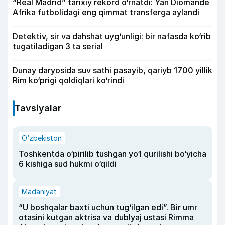
“Real Madrid” tarixiy rekord o‘rnatdi: Yan Diomande
Afrika futbolidagi eng qimmat transferga aylandi
Detektiv, sir va dahshat uyg‘unligi: bir nafasda ko‘rib
tugatiladigan 3 ta serial
Dunay daryosida suv sathi pasayib, qariyb 1700 yillik
Rim ko‘prigi qoldiqlari ko‘rindi
Tavsiyalar
O‘zbekiston
Toshkentda o‘pirilib tushgan yo‘l qurilishi bo‘yicha
6 kishiga sud hukmi o‘qildi
Madaniyat
“U boshqalar baxti uchun tug‘ilgan edi”. Bir umr
otasini kutgan aktrisa va dublyaj ustasi Rimma