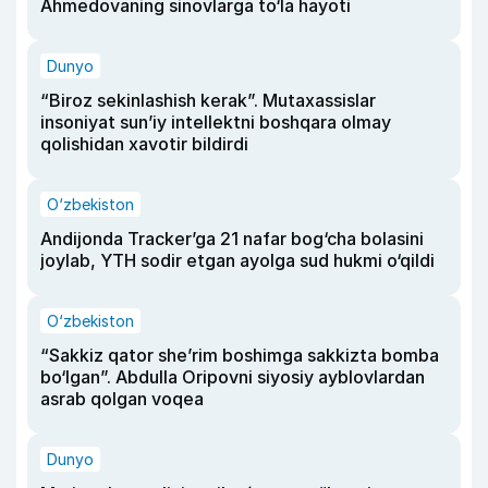
Ahmedovaning sinovlarga to‘la hayoti
Dunyo
“Biroz sekinlashish kerak”. Mutaxassislar
insoniyat sun’iy intellektni boshqara olmay
qolishidan xavotir bildirdi
O‘zbekiston
Andijonda Tracker’ga 21 nafar bog‘cha bolasini
joylab, YTH sodir etgan ayolga sud hukmi o‘qildi
O‘zbekiston
“Sakkiz qator she’rim boshimga sakkizta bomba
bo‘lgan”. Abdulla Oripovni siyosiy ayblovlardan
asrab qolgan voqea
Dunyo