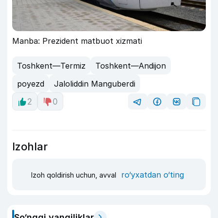
Manba: Prezident matbuot xizmati
Toshkent—Termiz
Toshkent—Andijon
poyezd
Jaloliddin Manguberdi
2
0
Izohlar
ro‘yxatdan o‘ting
Izoh qoldirish uchun, avval
So‘nggi yangiliklar