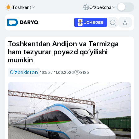
Toshkent
O‘zbekcha
Toshkentdan Andijon va Termizga
ham tezyurar poyezd qo‘yilishi
mumkin
O‘zbekiston
16:55 / 11.06.2026
3185