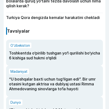
Bolalarda quruq yo‘talni tezda davolash uchun nima
qilish kerak?
Turkiya Qora dengizda kemalar harakatini chekladi
Tavsiyalar
O‘zbekiston
Toshkentda o‘pirilib tushgan yo‘l qurilishi bo‘yicha
6 kishiga sud hukmi o‘qildi
Madaniyat
“U boshqalar baxti uchun tug‘ilgan edi”. Bir umr
otasini kutgan aktrisa va dublyaj ustasi Rimma
Ahmedovaning sinovlarga to‘la hayoti
Dunyo