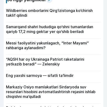
Wildberries omborlarini Qirg‘izistonga ko‘chirish
taklif qilindi
Samarqand shahri hududiga qo‘shni tumanlardan
qariyb 17,2 ming gektar yer qo‘shib beriladi
Messi faoliyatini yakunlagach, “Inter Mayami”
rahbariga aylanadimi?
“AQSH har oy Ukrainaga Patriot raketalarini
yetkazib beradi” — Zelenskiy
Eng yaxshi sarmoya — sifatli ta’limdir
Markaziy Osiyo mamlakatlari Sirdaryoda suv
resurslari hisobini avtomatlashtirish rejasini ishlab
chiqishni ma’qulladi