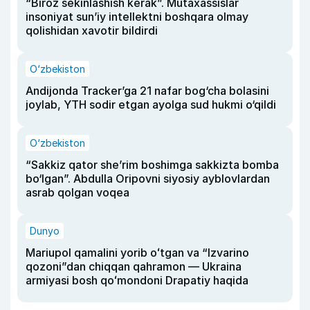
“Biroz sekinlashish kerak”. Mutaxassislar
insoniyat sun’iy intellektni boshqara olmay
qolishidan xavotir bildirdi
O‘zbekiston
Andijonda Tracker’ga 21 nafar bog‘cha bolasini
joylab, YTH sodir etgan ayolga sud hukmi o‘qildi
O‘zbekiston
“Sakkiz qator she’rim boshimga sakkizta bomba
bo‘lgan”. Abdulla Oripovni siyosiy ayblovlardan
asrab qolgan voqea
Dunyo
Mariupol qamalini yorib oʻtgan va “Izvarino
qozoni”dan chiqqan qahramon — Ukraina
armiyasi bosh qoʻmondoni Drapatiy haqida