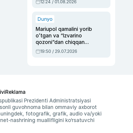
12:24 / 01.08.2026
ayblovlardan asrab
qolgan voqea
Dunyo
Mariupol qamalini yorib
oʻtgan va “Izvarino
qozoni”dan chiqqan
qahramon — Ukraina
19:50 / 29.07.2026
armiyasi bosh
qoʻmondoni Drapatiy
haqida
ivi
Reklama
publikasi Prezidenti Administratsiyasi
-sonli guvohnoma bilan ommaviy axborot
shuningdek, fotografik, grafik, audio va/yoki
et-nashrining muallifligini ko‘rsatuvchi