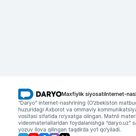
Maxfiylik siyosati
Internet-nas
“Daryo” internet-nashrining (O‘zbekiston matbuo
huzuridagi Axborot va ommaviy kommunikatsiyal
vositasi sifatida ro‘yxatga olingan. Matnli materi
videomateriallaridan foydalanishga “daryo.uz” sa
yozuv ilova qilingan taqdirda yo‘l qo‘yiladi.