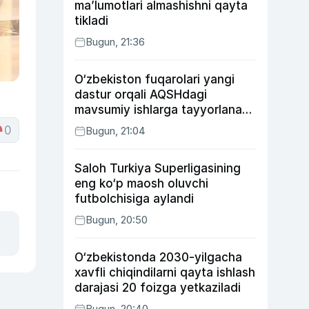
ma’lumotlari almashishni qayta
tikladi
Bugun, 21:36
O‘zbekiston fuqarolari yangi
dastur orqali AQSHdagi
mavsumiy ishlarga tayyorlanadi
va joylashtiriladi
0
Bugun, 21:04
Saloh Turkiya Superligasining
eng ko‘p maosh oluvchi
futbolchisiga aylandi
Bugun, 20:50
O‘zbekistonda 2030-yilgacha
xavfli chiqindilarni qayta ishlash
darajasi 20 foizga yetkaziladi
Bugun, 20:40