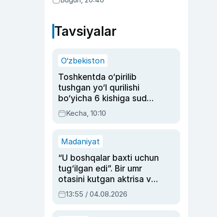
Tavsiyalar
O‘zbekiston
Toshkentda o‘pirilib
tushgan yo‘l qurilishi
bo‘yicha 6 kishiga sud
hukmi o‘qildi
Kecha, 10:10
Madaniyat
“U boshqalar baxti uchun
tug‘ilgan edi”. Bir umr
otasini kutgan aktrisa va
dublyaj ustasi Rimma
13:55 / 04.08.2026
Ahmedovaning
sinovlarga to‘la hayoti