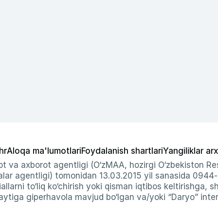
hr
Aloqa ma'lumotlari
Foydalanish shartlari
Yangiliklar arx
t va axborot agentligi (O‘zMAA, hozirgi O‘zbekiston Res
ar agentligi) tomonidan 13.03.2015 yil sanasida 0944
allarni to‘liq ko‘chirish yoki qisman iqtibos keltirishga, 
ytiga giperhavola mavjud bo‘lgan va/yoki “Daryo” intern