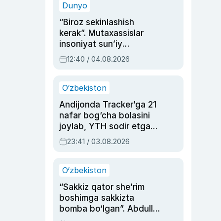
Dunyo
“Biroz sekinlashish
kerak”. Mutaxassislar
insoniyat sun’iy
intellektni boshqara
12:40 / 04.08.2026
olmay qolishidan xavotir
bildirdi
O‘zbekiston
Andijonda Tracker’ga 21
nafar bog‘cha bolasini
joylab, YTH sodir etgan
ayolga sud hukmi o‘qildi
23:41 / 03.08.2026
O‘zbekiston
“Sakkiz qator she’rim
boshimga sakkizta
bomba bo‘lgan”. Abdulla
Oripovni siyosiy