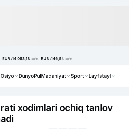
EUR :
RUB :
14 053,18
146,54
so'm
so'm
 Osiyo
Dunyo
Pul
Madaniyat
Sport
Layfstayl
ati xodimlari ochiq tanlov
nadi