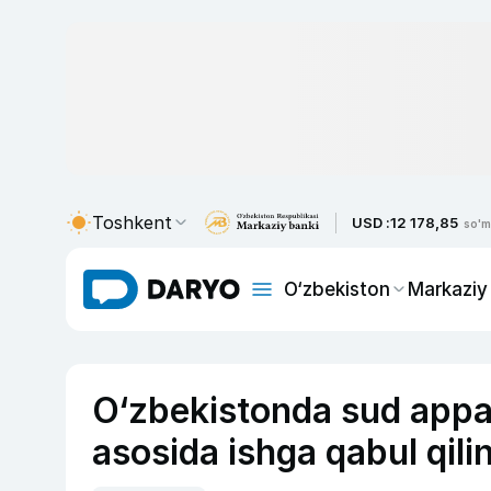
Toshkent
USD :
12 178,85
so'm
O‘zbekiston
Markaziy
O‘zbekistonda sud appar
asosida ishga qabul qili