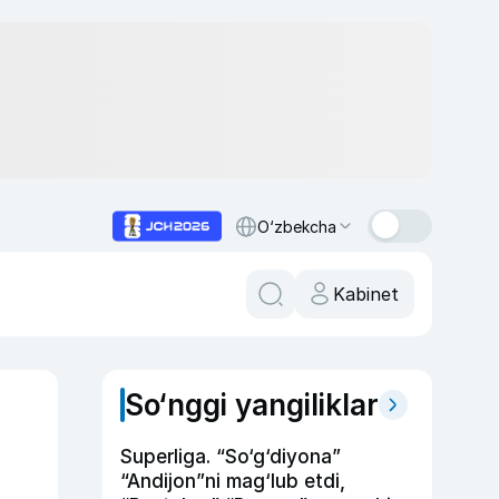
O‘zbekcha
Kabinet
So‘nggi yangiliklar
Superliga. “So‘g‘diyona”
“Andijon”ni mag‘lub etdi,