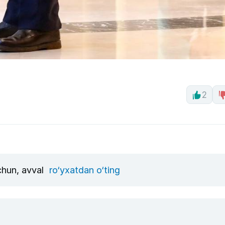
2
uchun, avval
ro‘yxatdan o‘ting