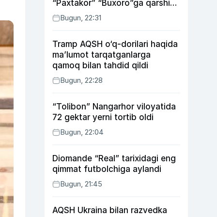
“Paxtakor” “Buxoro”ga qarshi
bahsda g‘alabani qo‘ldan
Bugun, 22:31
chiqardi
Tramp AQSH o‘q-dorilari haqida
ma’lumot tarqatganlarga
qamoq bilan tahdid qildi
Bugun, 22:28
“Tolibon” Nangarhor viloyatida
72 gektar yerni tortib oldi
Bugun, 22:04
Diomande “Real” tarixidagi eng
qimmat futbolchiga aylandi
Bugun, 21:45
AQSH Ukraina bilan razvedka