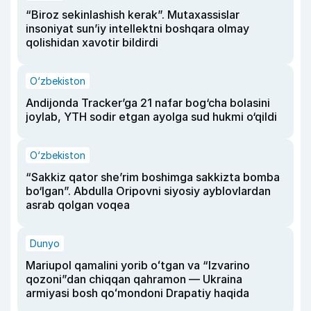
“Biroz sekinlashish kerak”. Mutaxassislar
insoniyat sun’iy intellektni boshqara olmay
qolishidan xavotir bildirdi
O‘zbekiston
Andijonda Tracker’ga 21 nafar bog‘cha bolasini
joylab, YTH sodir etgan ayolga sud hukmi o‘qildi
O‘zbekiston
“Sakkiz qator she’rim boshimga sakkizta bomba
bo‘lgan”. Abdulla Oripovni siyosiy ayblovlardan
asrab qolgan voqea
Dunyo
Mariupol qamalini yorib oʻtgan va “Izvarino
qozoni”dan chiqqan qahramon — Ukraina
armiyasi bosh qoʻmondoni Drapatiy haqida