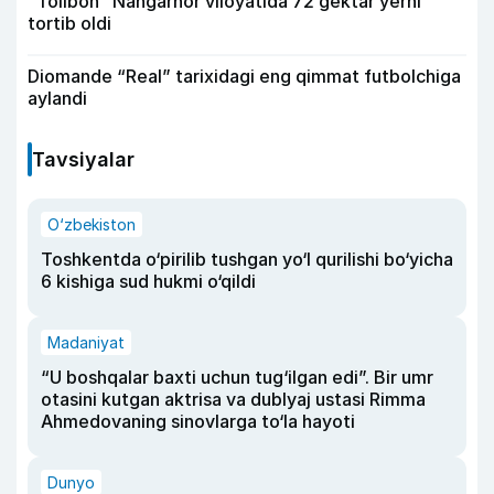
“Tolibon” Nangarhor viloyatida 72 gektar yerni
tortib oldi
Diomande “Real” tarixidagi eng qimmat futbolchiga
aylandi
Tavsiyalar
O‘zbekiston
Toshkentda o‘pirilib tushgan yo‘l qurilishi bo‘yicha
6 kishiga sud hukmi o‘qildi
Madaniyat
“U boshqalar baxti uchun tug‘ilgan edi”. Bir umr
otasini kutgan aktrisa va dublyaj ustasi Rimma
Ahmedovaning sinovlarga to‘la hayoti
Dunyo