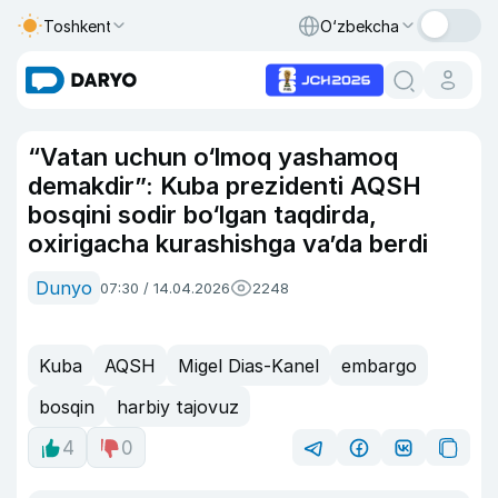
Toshkent
O‘zbekcha
“Vatan uchun o‘lmoq yashamoq
demakdir”: Kuba prezidenti AQSH
bosqini sodir bo‘lgan taqdirda,
oxirigacha kurashishga va’da berdi
Dunyo
07:30 / 14.04.2026
2248
Kuba
AQSH
Migel Dias-Kanel
embargo
bosqin
harbiy tajovuz
4
0