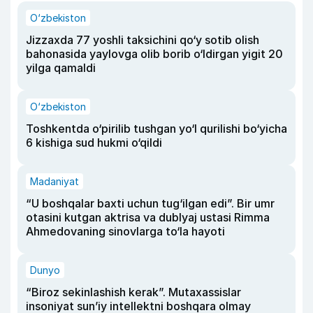
O‘zbekiston
Jizzaxda 77 yoshli taksichini qo‘y sotib olish
bahonasida yaylovga olib borib o‘ldirgan yigit 20
yilga qamaldi
O‘zbekiston
Toshkentda o‘pirilib tushgan yo‘l qurilishi bo‘yicha
6 kishiga sud hukmi o‘qildi
Madaniyat
“U boshqalar baxti uchun tug‘ilgan edi”. Bir umr
otasini kutgan aktrisa va dublyaj ustasi Rimma
Ahmedovaning sinovlarga to‘la hayoti
Dunyo
“Biroz sekinlashish kerak”. Mutaxassislar
insoniyat sun’iy intellektni boshqara olmay