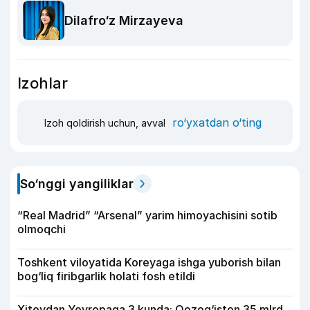
Dilafro‘z Mirzayeva
Izohlar
ro‘yxatdan o‘ting
Izoh qoldirish uchun, avval
So‘nggi yangiliklar
“Real Madrid” “Arsenal” yarim himoyachisini sotib
olmoqchi
Toshkent viloyatida Koreyaga ishga yuborish bilan
bog‘liq firibgarlik holati fosh etildi
Xitoydan Yevropaga 3 kunda: Qozog‘iston 35 mlrd