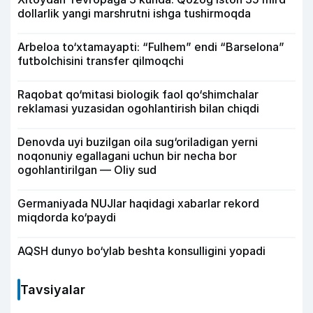
dollarlik yangi marshrutni ishga tushirmoqda
Arbeloa to‘xtamayapti: “Fulhem” endi “Barselona”
futbolchisini transfer qilmoqchi
Raqobat qo‘mitasi biologik faol qo‘shimchalar
reklamasi yuzasidan ogohlantirish bilan chiqdi
Denovda uyi buzilgan oila sug‘oriladigan yerni
noqonuniy egallagani uchun bir necha bor
ogohlantirilgan — Oliy sud
Germaniyada NUJlar haqidagi xabarlar rekord
miqdorda ko‘paydi
AQSH dunyo bo‘ylab beshta konsulligini yopadi
Tavsiyalar