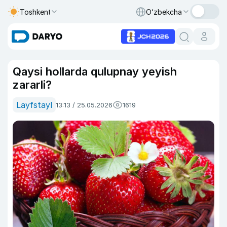
Toshkent
O‘zbekcha
Qaysi hollarda qulupnay yeyish
zararli?
Layfstayl
13:13 / 25.05.2026
1619