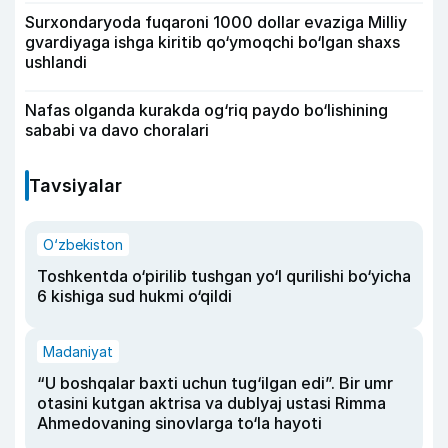
Surxondaryoda fuqaroni 1000 dollar evaziga Milliy
gvardiyaga ishga kiritib qo‘ymoqchi bo‘lgan shaxs
ushlandi
Nafas olganda kurakda og‘riq paydo bo‘lishining
sababi va davo choralari
Tavsiyalar
O‘zbekiston
Toshkentda o‘pirilib tushgan yo‘l qurilishi bo‘yicha
6 kishiga sud hukmi o‘qildi
Madaniyat
“U boshqalar baxti uchun tug‘ilgan edi”. Bir umr
otasini kutgan aktrisa va dublyaj ustasi Rimma
Ahmedovaning sinovlarga to‘la hayoti