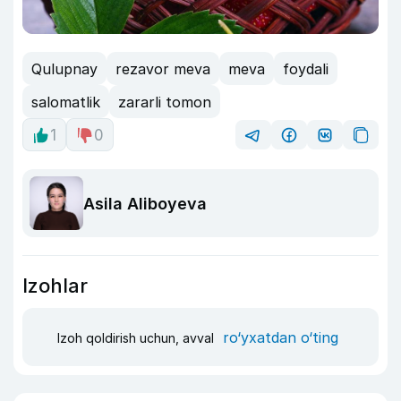
Qulupnay
rezavor meva
meva
foydali
salomatlik
zararli tomon
1
0
Asila Aliboyeva
Izohlar
ro‘yxatdan o‘ting
Izoh qoldirish uchun, avval