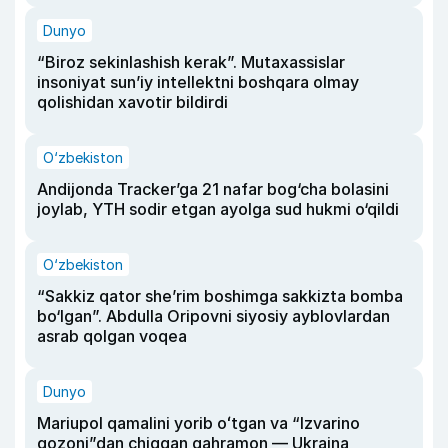
Dunyo
“Biroz sekinlashish kerak”. Mutaxassislar
insoniyat sun’iy intellektni boshqara olmay
qolishidan xavotir bildirdi
O‘zbekiston
Andijonda Tracker’ga 21 nafar bog‘cha bolasini
joylab, YTH sodir etgan ayolga sud hukmi o‘qildi
O‘zbekiston
“Sakkiz qator she’rim boshimga sakkizta bomba
bo‘lgan”. Abdulla Oripovni siyosiy ayblovlardan
asrab qolgan voqea
Dunyo
Mariupol qamalini yorib oʻtgan va “Izvarino
qozoni”dan chiqqan qahramon — Ukraina