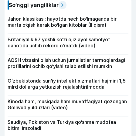
So‘nggi yangiliklar
Jahon klassikasi: hayotda hech bo‘lmaganda bir
marta o‘qish kerak bo‘lgan kitoblar (II qism)
Britaniyalik 97 yoshli ko‘zi ojiz ayol samolyot
qanotida uchib rekord o‘rnatdi (video)
AQSH vizasini olish uchun jurnalistlar tarmoqlardagi
profillarini ochib qo‘yishi talab etilishi mumkin
Oʻzbekistonda sunʼiy intellekt xizmatlari hajmini 1,5
mlrd dollarga yetkazish rejalashtirilmoqda
Kinoda ham, musiqada ham muvaffaqiyat qozongan
Gollivud yulduzlari (video)
Saudiya, Pokiston va Turkiya qo‘shma mudofaa
bitimi imzoladi