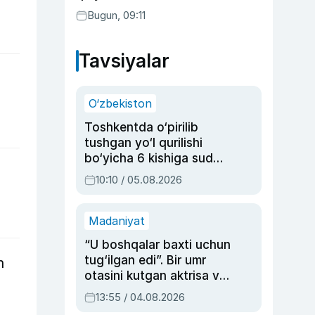
Bugun, 09:11
Tavsiyalar
O‘zbekiston
Toshkentda o‘pirilib
tushgan yo‘l qurilishi
bo‘yicha 6 kishiga sud
hukmi o‘qildi
10:10 / 05.08.2026
Madaniyat
“U boshqalar baxti uchun
tug‘ilgan edi”. Bir umr
n
otasini kutgan aktrisa va
dublyaj ustasi Rimma
13:55 / 04.08.2026
Ahmedovaning