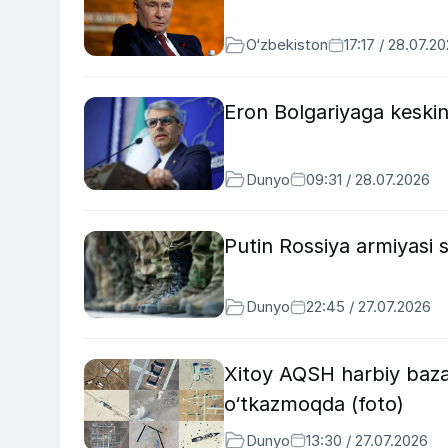
O‘zbekiston
17:17 / 28.07.2
Eron Bolgariyaga keskin
Dunyo
09:31 / 28.07.2026
Putin Rossiya armiyasi s
Dunyo
22:45 / 27.07.2026
Xitoy AQSH harbiy bazal
o‘tkazmoqda (foto)
Dunyo
13:30 / 27.07.2026