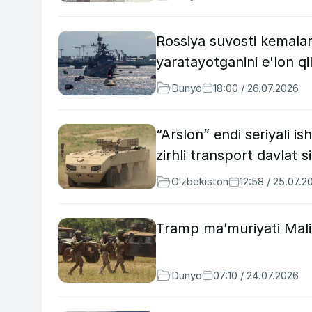
Rossiya suvosti kemalar
yaratayotganini e'lon qil
Dunyo
18:00 / 26.07.2026
“Arslon” endi seriyali i
zirhli transport davlat s
O‘zbekiston
12:58 / 25.07.2
Tramp ma’muriyati Malid
Dunyo
07:10 / 24.07.2026