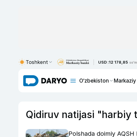
Toshkent
USD :
12 178,85
so'm
O‘zbekiston
Markaziy
Qidiruv natijasi "harbiy 
Polshada doimiy AQSH ha