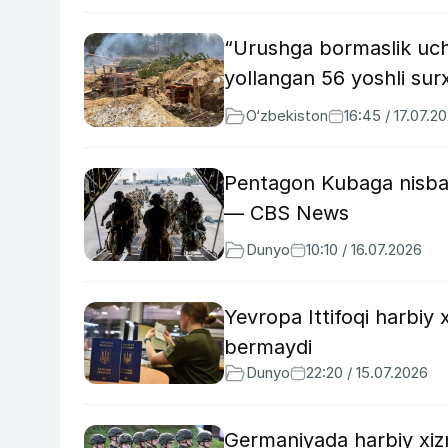
“Urushga bormaslik uch
yollangan 56 yoshli sur
O‘zbekiston
16:45 / 17.07.2
Pentagon Kubaga nisbata
— CBS News
Dunyo
10:10 / 16.07.2026
Yevropa Ittifoqi harbi
bermaydi
Dunyo
22:20 / 15.07.2026
Germaniyada harbiy xiz