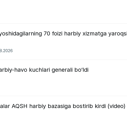
yoshidagilarning 70 foizi harbiy xizmatga yaroqs
08.2026
arbiy-havo kuchlari generali bo‘ldi
lar AQSH harbiy bazasiga bostirib kirdi (video)