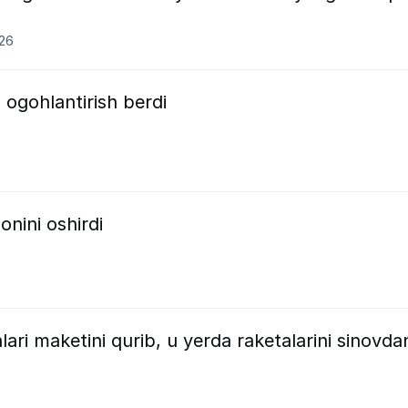
026
 ogohlantirish berdi
onini oshirdi
ari maketini qurib, u yerda raketalarini sinovda