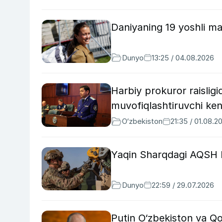
Daniyaning 19 yoshli ma
Dunyo
13:25 / 04.08.2026
Harbiy prokuror raisligid
muvofiqlashtiruvchi kenga
O‘zbekiston
21:35 / 01.08.2
Yaqin Sharqdagi AQSH har
Dunyo
22:59 / 29.07.2026
Putin O‘zbekiston va Qo