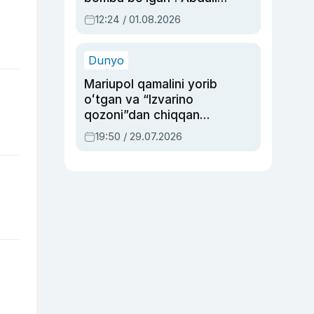
Oripovni siyosiy
12:24 / 01.08.2026
ayblovlardan asrab
qolgan voqea
Dunyo
Mariupol qamalini yorib
oʻtgan va “Izvarino
qozoni”dan chiqqan
qahramon — Ukraina
19:50 / 29.07.2026
armiyasi bosh
qoʻmondoni Drapatiy
haqida