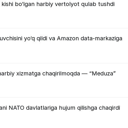
kishi bo‘lgan harbiy vertolyot qulab tushdi
vchisini yo‘q qildi va Amazon data-markaziga
harbiy xizmatga chaqirilmoqda — “Meduza”
ni NATO davlatlariga hujum qilishga chaqirdi