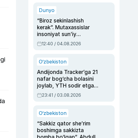
sinovlarga to‘la hayoti
Dunyo
“Biroz sekinlashish
kerak”. Mutaxassislar
insoniyat sun’iy
intellektni boshqara
12:40 / 04.08.2026
olmay qolishidan xavotir
bildirdi
gi
O‘zbekiston
Andijonda Tracker’ga 21
nafar bog‘cha bolasini
joylab, YTH sodir etgan
ayolga sud hukmi o‘qildi
23:41 / 03.08.2026
da
O‘zbekiston
“Sakkiz qator she’rim
boshimga sakkizta
bomba bo‘lgan”. Abdulla