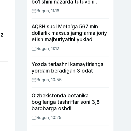
bo‘lishini nazarda tutuvchi
qonunni ma’qulladi
Bugun, 11:16
AQSH sudi Meta’ga 567 mln
dollarlik maxsus jamg‘arma joriy
iz
etish majburiyatini yukladi
Bugun, 11:12
Yozda terlashni kamaytirishga
yordam beradigan 3 odat
Bugun, 10:55
O‘zbekistonda botanika
bog‘lariga tashriflar soni 3,8
barobarga oshdi
Bugun, 10:25