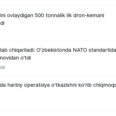
ini ovlaydigan 500 tonnalik ilk dron-kemani
di
shlab chiqariladi: Oʻzbekistonda NATO standartida
inovidan o‘tdi
026
a harbiy operatsiya o‘tkazishni ko‘rib chiqmoq