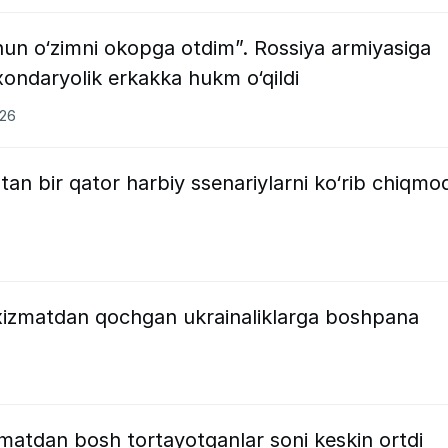
un o‘zimni okopga otdim”. Rossiya armiyasiga
xondaryolik erkakka hukm o‘qildi
026
n bir qator harbiy ssenariylarni ko‘rib chiqmo
y xizmatdan qochgan ukrainaliklarga boshpana
matdan bosh tortayotganlar soni keskin ortdi