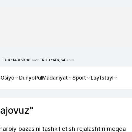
EUR :
RUB :
14 053,18
146,54
so'm
so'm
 Osiyo
Dunyo
Pul
Madaniyat
Sport
Layfstayl
tajovuz"
rbiy bazasini tashkil etish rejalashtirilmoqda