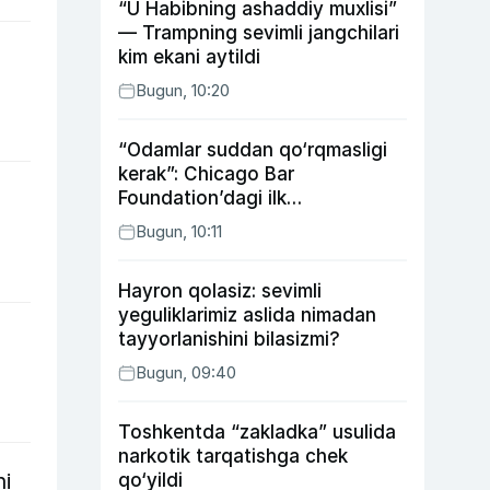
“U Habibning ashaddiy muxlisi”
— Trampning sevimli jangchilari
kim ekani aytildi
Bugun, 10:20
“Odamlar suddan qo‘rqmasligi
kerak”: Chicago Bar
Foundation’dagi ilk
o‘zbekistonlik Go‘zal
Bugun, 10:11
Abduaxatova
Hayron qolasiz: sevimli
yeguliklarimiz aslida nimadan
tayyorlanishini bilasizmi?
Bugun, 09:40
Toshkentda “zakladka” usulida
narkotik tarqatishga chek
hi
qo‘yildi