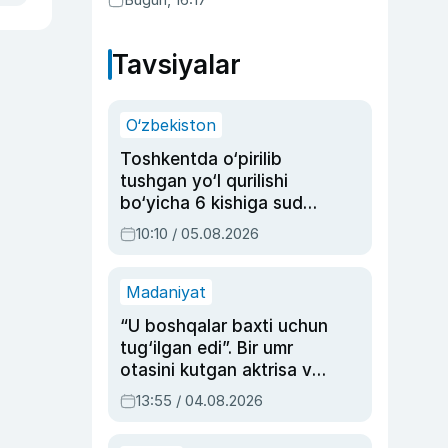
Tavsiyalar
O‘zbekiston
Toshkentda o‘pirilib
tushgan yo‘l qurilishi
bo‘yicha 6 kishiga sud
hukmi o‘qildi
10:10 / 05.08.2026
Madaniyat
“U boshqalar baxti uchun
tug‘ilgan edi”. Bir umr
otasini kutgan aktrisa va
dublyaj ustasi Rimma
13:55 / 04.08.2026
Ahmedovaning
sinovlarga to‘la hayoti