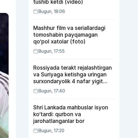
tushib ketdi (video)
Bugun, 18:06
Mashhur film va seriallardagi
tomoshabin payqamagan
qo‘pol xatolar (foto)
Bugun, 17:55
Rossiyada terakt rejalashtirgan
va Suriyaga ketishga uringan
surxondaryolik 4 nafar yigit
qamaldi
Bugun, 17:40
Shri Lankada mahbuslar isyon
ko‘tardi: qurbon va
jarohatlanganlar bor
Bugun, 17:20