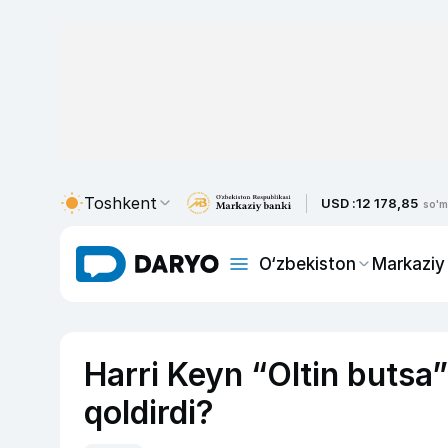
Toshkent
USD :
12 178,85
so'm
O‘zbekiston
Markaziy
Harri Keyn “Oltin butsa
qoldirdi?