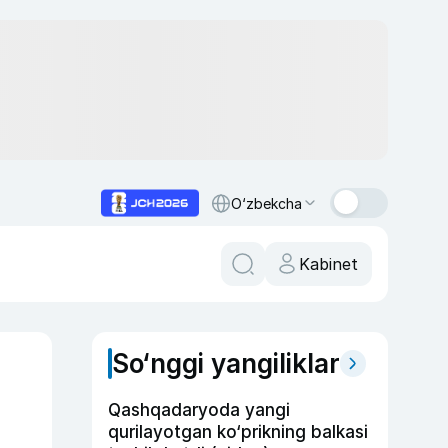
O‘zbekcha
Kabinet
So‘nggi yangiliklar
Qashqadaryoda yangi
qurilayotgan ko‘prikning balkasi