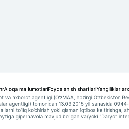
hr
Aloqa ma'lumotlari
Foydalanish shartlari
Yangiliklar arx
t va axborot agentligi (O‘zMAA, hozirgi O‘zbekiston Res
ar agentligi) tomonidan 13.03.2015 yil sanasida 0944
allarni to‘liq ko‘chirish yoki qisman iqtibos keltirishga, 
ytiga giperhavola mavjud bo‘lgan va/yoki “Daryo” intern