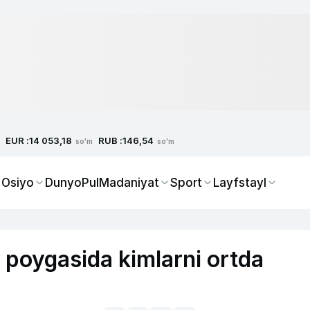
EUR :
RUB :
14 053,18
146,54
so'm
so'm
 Osiyo
Dunyo
Pul
Madaniyat
Sport
Layfstayl
” poygasida kimlarni ortda