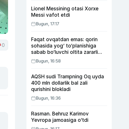
Lionel Messining otasi Xorxe
Messi vafot etdi
Bugun, 17:17
Faqat ovqatdan emas: qorin
0
sohasida yog‘ to‘planishiga
sabab bo‘luvchi oltita zararli
odat
Bugun, 16:58
AQSH sudi Trampning Oq uyda
400 mln dollarlik bal zali
qurishini blokladi
Bugun, 16:36
Rasman. Behruz Karimov
Yevropa jamoasiga o‘tdi
Bugun, 16:17