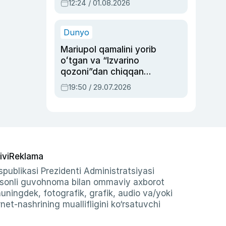
12:24 / 01.08.2026
ayblovlardan asrab
qolgan voqea
Dunyo
Mariupol qamalini yorib
oʻtgan va “Izvarino
qozoni”dan chiqqan
qahramon — Ukraina
19:50 / 29.07.2026
armiyasi bosh
qoʻmondoni Drapatiy
haqida
ivi
Reklama
publikasi Prezidenti Administratsiyasi
-sonli guvohnoma bilan ommaviy axborot
shuningdek, fotografik, grafik, audio va/yoki
et-nashrining muallifligini ko‘rsatuvchi