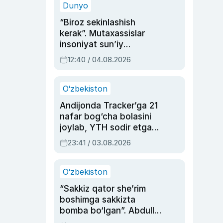
Dunyo
“Biroz sekinlashish
kerak”. Mutaxassislar
insoniyat sun’iy
intellektni boshqara
12:40 / 04.08.2026
olmay qolishidan xavotir
bildirdi
O‘zbekiston
Andijonda Tracker’ga 21
nafar bog‘cha bolasini
joylab, YTH sodir etgan
ayolga sud hukmi o‘qildi
23:41 / 03.08.2026
O‘zbekiston
“Sakkiz qator she’rim
boshimga sakkizta
bomba bo‘lgan”. Abdulla
Oripovni siyosiy