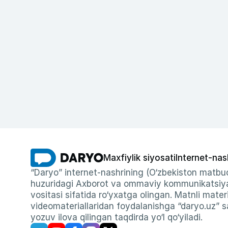
Maxfiylik siyosati
Internet-nas
“Daryo” internet-nashrining (O‘zbekiston matbuo
huzuridagi Axborot va ommaviy kommunikatsiyal
vositasi sifatida ro‘yxatga olingan. Matnli materi
videomateriallaridan foydalanishga “daryo.uz” sa
yozuv ilova qilingan taqdirda yo‘l qo‘yiladi.