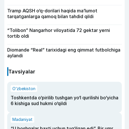
Tramp AQSH o‘q-dorilari haqida ma’lumot
tarqatganlarga qamoq bilan tahdid qildi
“Tolibon” Nangarhor viloyatida 72 gektar yerni
tortib oldi
Diomande “Real” tarixidagi eng qimmat futbolchiga
aylandi
Tavsiyalar
O‘zbekiston
Toshkentda o‘pirilib tushgan yo‘l qurilishi bo‘yicha
6 kishiga sud hukmi o‘qildi
Madaniyat
“U boshqalar baxti uchun tug‘ilgan edi”. Bir umr