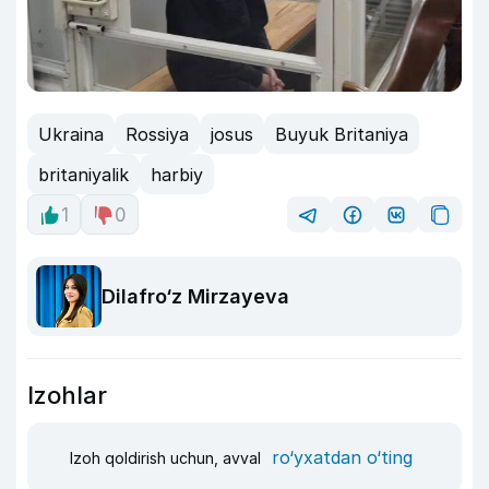
Ukraina
Rossiya
josus
Buyuk Britaniya
britaniyalik
harbiy
1
0
Dilafro‘z Mirzayeva
Izohlar
ro‘yxatdan o‘ting
Izoh qoldirish uchun, avval