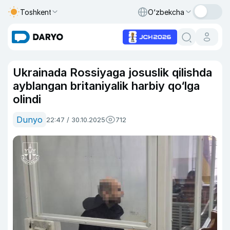
Toshkent
O‘zbekcha
Ukrainada Rossiyaga josuslik qilishda
ayblangan britaniyalik harbiy qo‘lga
olindi
Dunyo
22:47 / 30.10.2025
712