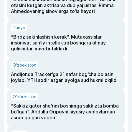
otasini kutgan aktrisa va dublyaj ustasi Rimma
Ahmedovaning sinovlarga to‘la hayoti
Dunyo
“Biroz sekinlashish kerak”. Mutaxassislar
insoniyat sun’iy intellektni boshqara olmay
qolishidan xavotir bildirdi
O‘zbekiston
Andijonda Tracker’ga 21 nafar bog‘cha bolasini
joylab, YTH sodir etgan ayolga sud hukmi o‘qildi
O‘zbekiston
“Sakkiz qator she’rim boshimga sakkizta bomba
bo‘lgan”. Abdulla Oripovni siyosiy ayblovlardan
asrab qolgan voqea