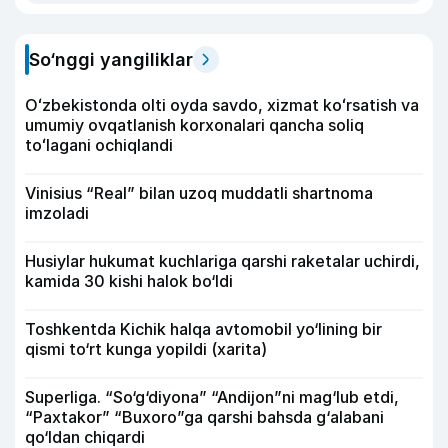
So‘nggi yangiliklar
Oʻzbekistonda olti oyda savdo, xizmat koʻrsatish va
umumiy ovqatlanish korxonalari qancha soliq
toʻlagani ochiqlandi
Vinisius “Real” bilan uzoq muddatli shartnoma
imzoladi
Husiylar hukumat kuchlariga qarshi raketalar uchirdi,
kamida 30 kishi halok bo‘ldi
Toshkentda Kichik halqa avtomobil yo‘lining bir
qismi to‘rt kunga yopildi (xarita)
Superliga. “So‘g‘diyona” “Andijon”ni mag‘lub etdi,
“Paxtakor” “Buxoro”ga qarshi bahsda g‘alabani
qo‘ldan chiqardi