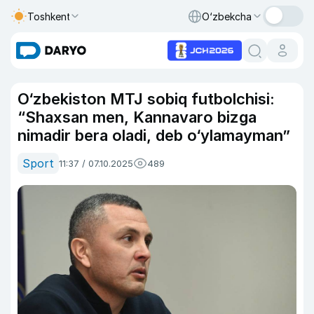
Toshkent
O‘zbekcha
O‘zbekiston MTJ sobiq futbolchisi:
“Shaxsan men, Kannavaro bizga
nimadir bera oladi, deb o‘ylamayman”
Sport
11:37 / 07.10.2025
489