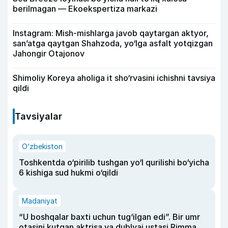
berilmagan — Ekoekspertiza markazi
Instagram: Mish-mishlarga javob qaytargan aktyor,
san’atga qaytgan Shahzoda, yo‘lga asfalt yotqizgan
Jahongir Otajonov
Shimoliy Koreya aholiga it sho‘rvasini ichishni tavsiya
qildi
Tavsiyalar
O‘zbekiston
Toshkentda o‘pirilib tushgan yo‘l qurilishi bo‘yicha
6 kishiga sud hukmi o‘qildi
Madaniyat
“U boshqalar baxti uchun tug‘ilgan edi”. Bir umr
otasini kutgan aktrisa va dublyaj ustasi Rimma