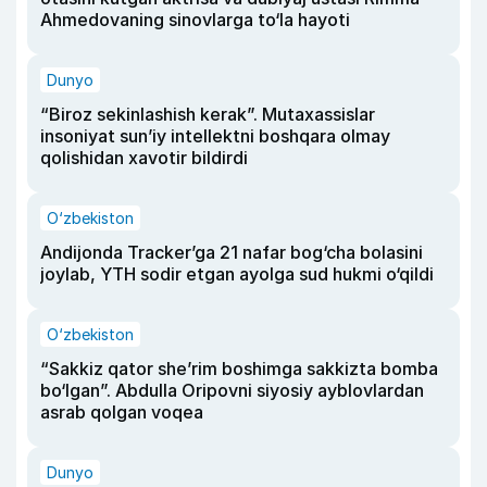
Ahmedovaning sinovlarga to‘la hayoti
Dunyo
“Biroz sekinlashish kerak”. Mutaxassislar
insoniyat sun’iy intellektni boshqara olmay
qolishidan xavotir bildirdi
O‘zbekiston
Andijonda Tracker’ga 21 nafar bog‘cha bolasini
joylab, YTH sodir etgan ayolga sud hukmi o‘qildi
O‘zbekiston
“Sakkiz qator she’rim boshimga sakkizta bomba
bo‘lgan”. Abdulla Oripovni siyosiy ayblovlardan
asrab qolgan voqea
Dunyo