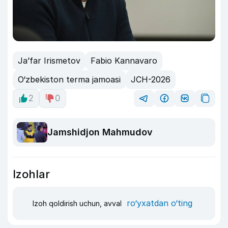
Ja’far Irismetov
Fabio Kannavaro
O‘zbekiston terma jamoasi
JCH-2026
2
0
Jamshidjon Mahmudov
Izohlar
ro‘yxatdan o‘ting
Izoh qoldirish uchun, avval