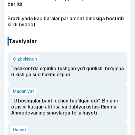
berildi
Braziliyada kapibaralar parlament binosiga bostirib
kirdi (video)
Tavsiyalar
O‘zbekiston
Toshkentda o‘pirilib tushgan yo‘l qurilishi bo‘yicha
6 kishiga sud hukmi o‘qildi
Madaniyat
“U boshqalar baxti uchun tug‘ilgan edi”. Bir umr
otasini kutgan aktrisa va dublyaj ustasi Rimma
Ahmedovaning sinovlarga to‘la hayoti
Dunyo