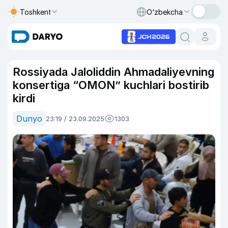
Toshkent
O‘zbekcha
Rossiyada Jaloliddin Ahmadaliyevning
konsertiga “OMON” kuchlari bostirib
kirdi
Dunyo
23:19 / 23.09.2025
1303