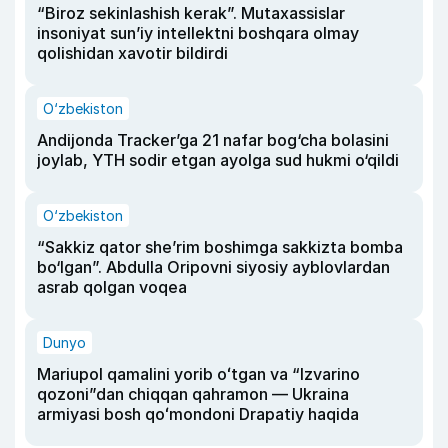
“Biroz sekinlashish kerak”. Mutaxassislar
insoniyat sun’iy intellektni boshqara olmay
qolishidan xavotir bildirdi
O‘zbekiston
Andijonda Tracker’ga 21 nafar bog‘cha bolasini
joylab, YTH sodir etgan ayolga sud hukmi o‘qildi
O‘zbekiston
“Sakkiz qator she’rim boshimga sakkizta bomba
bo‘lgan”. Abdulla Oripovni siyosiy ayblovlardan
asrab qolgan voqea
Dunyo
Mariupol qamalini yorib oʻtgan va “Izvarino
qozoni”dan chiqqan qahramon — Ukraina
armiyasi bosh qoʻmondoni Drapatiy haqida