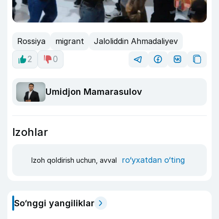
Rossiya
migrant
Jaloliddin Ahmadaliyev
2
0
Umidjon Mamarasulov
Izohlar
ro‘yxatdan o‘ting
Izoh qoldirish uchun, avval
So‘nggi yangiliklar