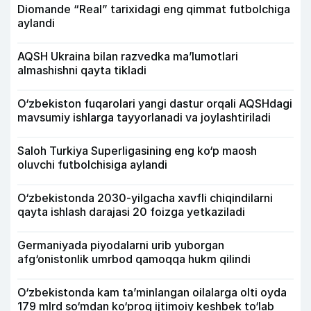
Diomande “Real” tarixidagi eng qimmat futbolchiga
aylandi
AQSH Ukraina bilan razvedka ma’lumotlari
almashishni qayta tikladi
O‘zbekiston fuqarolari yangi dastur orqali AQSHdagi
mavsumiy ishlarga tayyorlanadi va joylashtiriladi
Saloh Turkiya Superligasining eng ko‘p maosh
oluvchi futbolchisiga aylandi
O‘zbekistonda 2030-yilgacha xavfli chiqindilarni
qayta ishlash darajasi 20 foizga yetkaziladi
Germaniyada piyodalarni urib yuborgan
afg‘onistonlik umrbod qamoqqa hukm qilindi
O‘zbekistonda kam ta’minlangan oilalarga olti oyda
179 mlrd so‘mdan ko‘proq ijtimoiy keshbek to‘lab