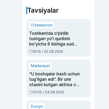
Tavsiyalar
O‘zbekiston
Toshkentda o‘pirilib
tushgan yo‘l qurilishi
bo‘yicha 6 kishiga sud
hukmi o‘qildi
10:10 / 05.08.2026
Madaniyat
“U boshqalar baxti uchun
tug‘ilgan edi”. Bir umr
otasini kutgan aktrisa va
dublyaj ustasi Rimma
13:55 / 04.08.2026
Ahmedovaning
sinovlarga to‘la hayoti
Dunyo