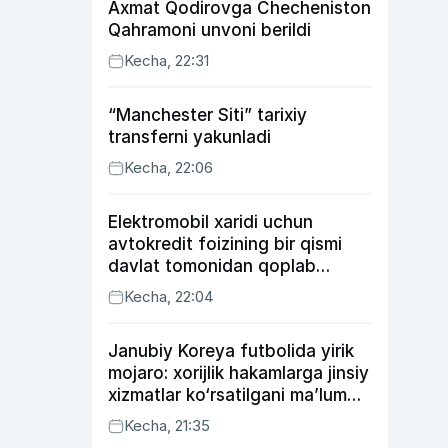
Axmat Qodirovga Checheniston
Qahramoni unvoni berildi
Kecha, 22:31
“Manchester Siti” tarixiy
transferni yakunladi
Kecha, 22:06
Elektromobil xaridi uchun
avtokredit foizining bir qismi
davlat tomonidan qoplab
berilishi mumkin
Kecha, 22:04
Janubiy Koreya futbolida yirik
mojaro: xorijlik hakamlarga jinsiy
xizmatlar ko‘rsatilgani ma’lum
qilindi
Kecha, 21:35