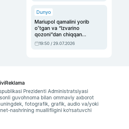
qolgan voqea
Dunyo
Mariupol qamalini yorib
oʻtgan va “Izvarino
qozoni”dan chiqqan
qahramon — Ukraina
19:50 / 29.07.2026
armiyasi bosh
qoʻmondoni Drapatiy
haqida
ivi
Reklama
publikasi Prezidenti Administratsiyasi
-sonli guvohnoma bilan ommaviy axborot
shuningdek, fotografik, grafik, audio va/yoki
et-nashrining muallifligini ko‘rsatuvchi