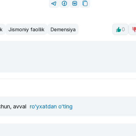
k
Jismoniy faollik
Demensiya
0
uchun, avval
ro‘yxatdan o‘ting