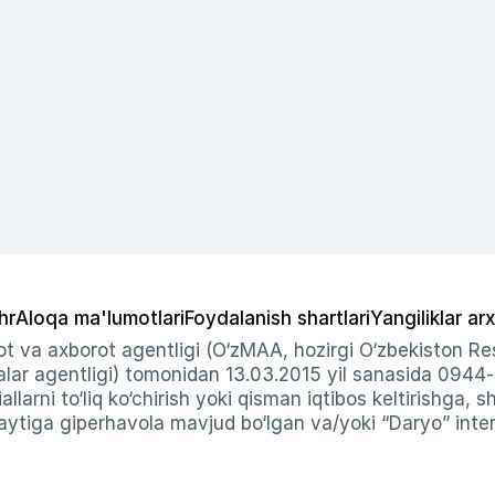
hr
Aloqa ma'lumotlari
Foydalanish shartlari
Yangiliklar arx
t va axborot agentligi (O‘zMAA, hozirgi O‘zbekiston Res
ar agentligi) tomonidan 13.03.2015 yil sanasida 0944
allarni to‘liq ko‘chirish yoki qisman iqtibos keltirishga, 
ytiga giperhavola mavjud bo‘lgan va/yoki “Daryo” intern