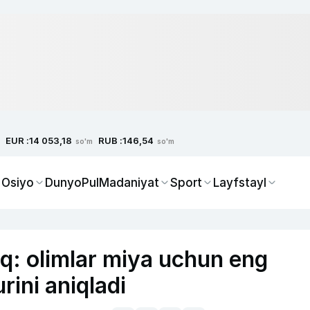
EUR :
RUB :
14 053,18
146,54
so'm
so'm
 Osiyo
Dunyo
Pul
Madaniyat
Sport
Layfstayl
q: olimlar miya uchun eng
urini aniqladi