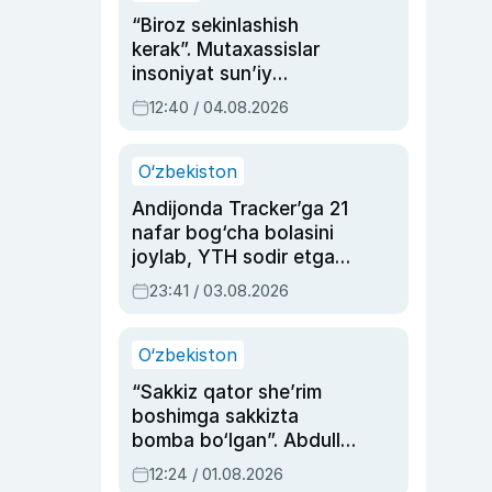
“Biroz sekinlashish
kerak”. Mutaxassislar
insoniyat sun’iy
intellektni boshqara
12:40 / 04.08.2026
olmay qolishidan xavotir
bildirdi
O‘zbekiston
Andijonda Tracker’ga 21
nafar bog‘cha bolasini
joylab, YTH sodir etgan
ayolga sud hukmi o‘qildi
23:41 / 03.08.2026
O‘zbekiston
“Sakkiz qator she’rim
boshimga sakkizta
bomba bo‘lgan”. Abdulla
Oripovni siyosiy
12:24 / 01.08.2026
ayblovlardan asrab