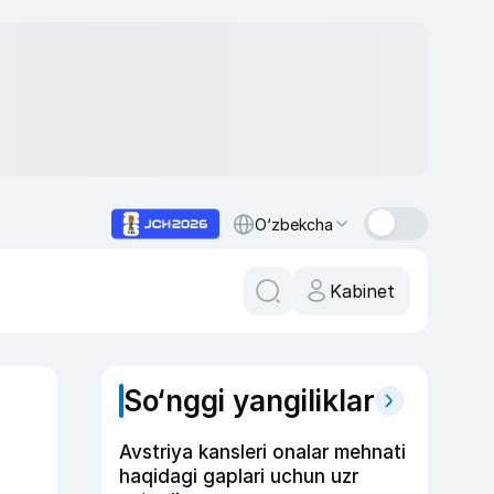
O‘zbekcha
Kabinet
So‘nggi yangiliklar
Avstriya kansleri onalar mehnati
haqidagi gaplari uchun uzr