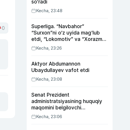
so‘radi
Kecha, 23:48
Superliga. “Navbahor”
0
“Surxon”ni o‘z uyida mag‘lub
etdi, “Lokomotiv” va “Xorazm”
uyda g‘alaba qozondi
Kecha, 23:26
Aktyor Abdu­mannon
Ubaydullayev vafot etdi
Kecha, 23:08
Senat Prezident
administratsiyasining huquqiy
maqomini belgilovchi
konstitutsiyaviy qonunni
Kecha, 23:06
ma’qulladi