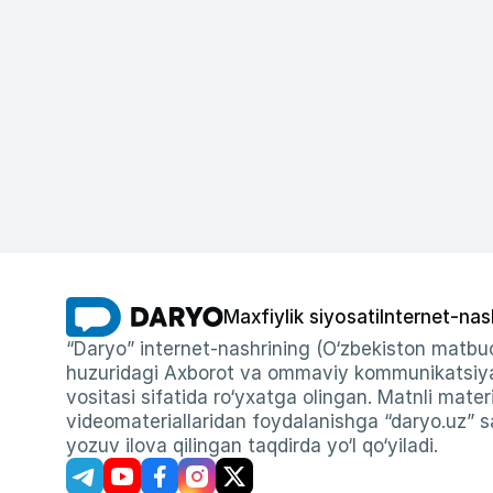
Maxfiylik siyosati
Internet-nas
“Daryo” internet-nashrining (O‘zbekiston matbuo
huzuridagi Axborot va ommaviy kommunikatsiyal
vositasi sifatida ro‘yxatga olingan. Matnli materi
videomateriallaridan foydalanishga “daryo.uz” sa
yozuv ilova qilingan taqdirda yo‘l qo‘yiladi.