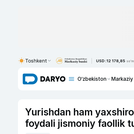
Toshkent
USD :
12 178,85
so'm
O‘zbekiston
Markaziy
Yurishdan ham yaxshiro
foydali jismoniy faollik t