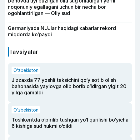
Denovda uyi buzilgan oila sug‘oriladigan yerni
noqonuniy egallagani uchun bir necha bor
ogohlantirilgan — Oliy sud
Germaniyada NUJlar haqidagi xabarlar rekord
miqdorda ko‘paydi
Tavsiyalar
O‘zbekiston
Jizzaxda 77 yoshli taksichini qo‘y sotib olish
bahonasida yaylovga olib borib o‘ldirgan yigit 20
yilga qamaldi
O‘zbekiston
Toshkentda o‘pirilib tushgan yo‘l qurilishi bo‘yicha
6 kishiga sud hukmi o‘qildi