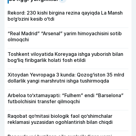
Rekord: 230 kishi birgina rezina qayiqda La Mansh
bo‘g‘ozini kesib o‘tdi
“Real Madrid” “Arsenal” yarim himoyachisini sotib
olmoqchi
Toshkent viloyatida Koreyaga ishga yuborish bilan
bog‘liq firibgarlik holati fosh etildi
Xitoydan Yevropaga 3 kunda: Qozog‘iston 35 mlrd
dollarlik yangi marshrutni ishga tushirmoqda
Arbeloa to‘xtamayapti: “Fulhem” endi “Barselona”
futbolchisini transfer qilmoqchi
Raqobat qo‘mitasi biologik faol qo‘shimchalar
reklamasi yuzasidan ogohlantirish bilan chiqdi