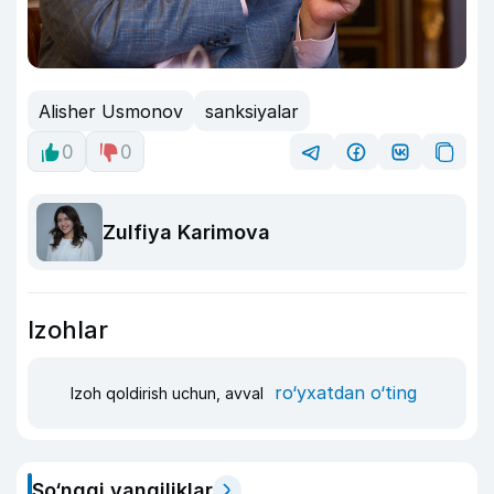
Alisher Usmonov
sanksiyalar
0
0
Zulfiya Karimova
Izohlar
ro‘yxatdan o‘ting
Izoh qoldirish uchun, avval
So‘nggi yangiliklar