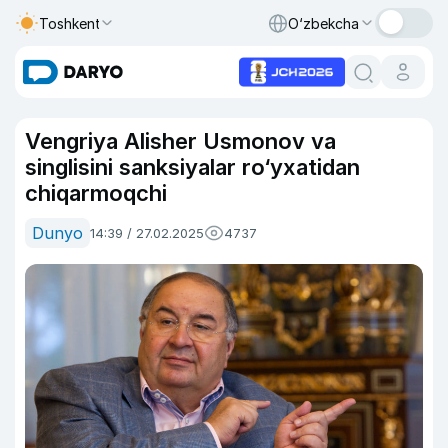
Toshkent
O‘zbekcha
Vengriya Alisher Usmonov va
singlisini sanksiyalar ro‘yxatidan
chiqarmoqchi
Dunyo
14:39 / 27.02.2025
4737