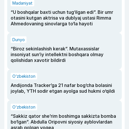
Madaniyat
“U boshqalar baxti uchun tug‘ilgan edi”. Bir umr
otasini kutgan aktrisa va dublyaj ustasi Rimma
Ahmedovaning sinovlarga to‘la hayoti
Dunyo
“Biroz sekinlashish kerak”. Mutaxassislar
insoniyat sun’iy intellektni boshqara olmay
qolishidan xavotir bildirdi
O‘zbekiston
Andijonda Tracker’ga 21 nafar bog‘cha bolasini
joylab, YTH sodir etgan ayolga sud hukmi o‘qildi
O‘zbekiston
“Sakkiz qator she’rim boshimga sakkizta bomba
bo‘lgan”. Abdulla Oripovni siyosiy ayblovlardan
asrab qolgan voqea