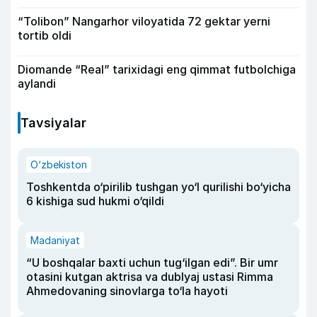
“Tolibon” Nangarhor viloyatida 72 gektar yerni
tortib oldi
Diomande “Real” tarixidagi eng qimmat futbolchiga
aylandi
Tavsiyalar
O‘zbekiston
Toshkentda o‘pirilib tushgan yo‘l qurilishi bo‘yicha
6 kishiga sud hukmi o‘qildi
Madaniyat
“U boshqalar baxti uchun tug‘ilgan edi”. Bir umr
otasini kutgan aktrisa va dublyaj ustasi Rimma
Ahmedovaning sinovlarga to‘la hayoti