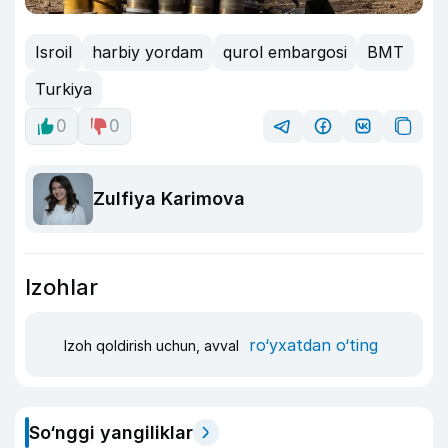
Isroil
harbiy yordam
qurol embargosi
BMT
Turkiya
0
0
Zulfiya Karimova
Izohlar
ro‘yxatdan o‘ting
Izoh qoldirish uchun, avval
So‘nggi yangiliklar