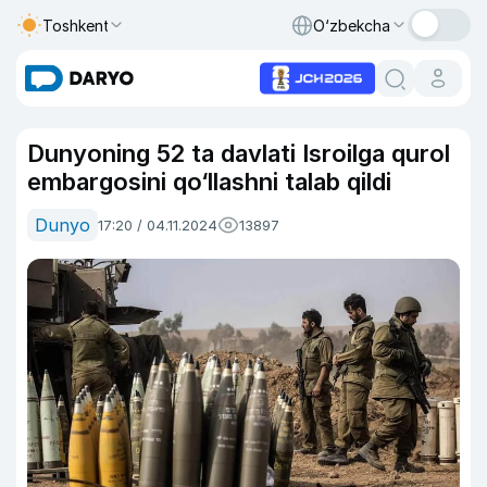
Toshkent
O‘zbekcha
Dunyoning 52 ta davlati Isroilga qurol
embargosini qo‘llashni talab qildi
Dunyo
17:20 / 04.11.2024
13897