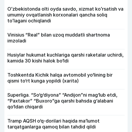
Oʻzbekistonda olti oyda savdo, xizmat koʻrsatish va
umumiy ovqatlanish korxonalari qancha soliq
toʻlagani ochiqlandi
Vinisius “Real” bilan uzoq muddatli shartnoma
imzoladi
Husiylar hukumat kuchlariga qarshi raketalar uchirdi,
kamida 30 kishi halok bo‘ldi
Toshkentda Kichik halqa avtomobil yo‘lining bir
qismi to‘rt kunga yopildi (xarita)
Superliga. “So‘g‘diyona” “Andijon”ni mag‘lub etdi,
“Paxtakor” “Buxoro”ga qarshi bahsda g‘alabani
qo‘ldan chiqardi
Tramp AQSH o‘q-dorilari haqida ma’lumot
tarqatganlarga qamoq bilan tahdid qildi