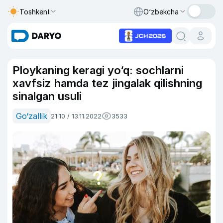
Toshkent
O‘zbekcha
Ploykaning keragi yo‘q: sochlarni
xavfsiz hamda tez jingalak qilishning
sinalgan usuli
Go‘zallik
21:10 / 13.11.2022
3533