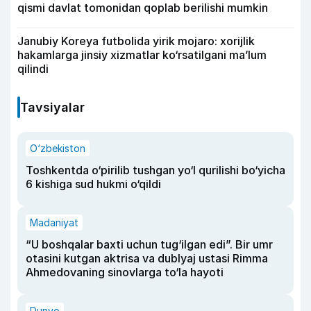
qismi davlat tomonidan qoplab berilishi mumkin
Janubiy Koreya futbolida yirik mojaro: xorijlik
hakamlarga jinsiy xizmatlar ko‘rsatilgani ma’lum
qilindi
Tavsiyalar
O‘zbekiston
Toshkentda o‘pirilib tushgan yo‘l qurilishi bo‘yicha
6 kishiga sud hukmi o‘qildi
Madaniyat
“U boshqalar baxti uchun tug‘ilgan edi”. Bir umr
otasini kutgan aktrisa va dublyaj ustasi Rimma
Ahmedovaning sinovlarga to‘la hayoti
Dunyo