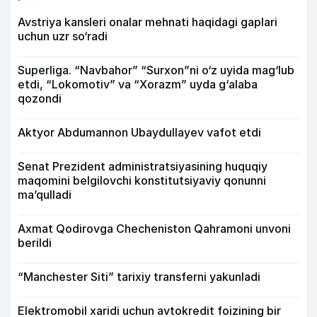
Avstriya kansleri onalar mehnati haqidagi gaplari
uchun uzr so‘radi
Superliga. “Navbahor” “Surxon”ni o‘z uyida mag‘lub
etdi, “Lokomotiv” va “Xorazm” uyda g‘alaba
qozondi
Aktyor Abdu­mannon Ubaydullayev vafot etdi
Senat Prezident administratsiyasining huquqiy
maqomini belgilovchi konstitutsiyaviy qonunni
ma’qulladi
Axmat Qodirovga Checheniston Qahramoni unvoni
berildi
“Manchester Siti” tarixiy transferni yakunladi
Elektromobil xaridi uchun avtokredit foizining bir