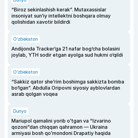
“Biroz sekinlashish kerak”. Mutaxassislar
insoniyat sun’iy intellektni boshqara olmay
qolishidan xavotir bildirdi
O‘zbekiston
Andijonda Tracker’ga 21 nafar bog‘cha bolasini
joylab, YTH sodir etgan ayolga sud hukmi o‘qildi
O‘zbekiston
“Sakkiz qator she’rim boshimga sakkizta bomba
bo‘lgan”. Abdulla Oripovni siyosiy ayblovlardan
asrab qolgan voqea
Dunyo
Mariupol qamalini yorib oʻtgan va “Izvarino
qozoni”dan chiqqan qahramon — Ukraina
armiyasi bosh qoʻmondoni Drapatiy haqida