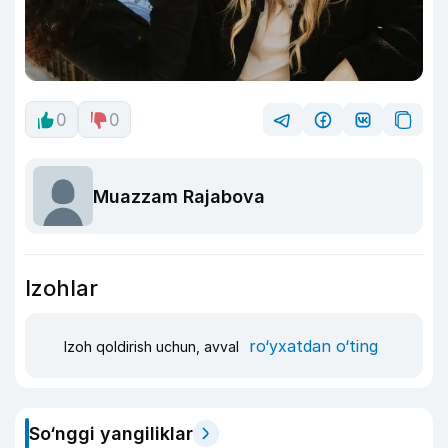
0
0
Muazzam Rajabova
Izohlar
ro‘yxatdan o‘ting
Izoh qoldirish uchun, avval
So‘nggi yangiliklar