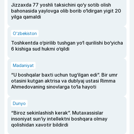
Jizzaxda 77 yoshli taksichini qo‘y sotib olish
bahonasida yaylovga olib borib o‘ldirgan yigit 20
yilga qamaldi
O‘zbekiston
Toshkentda o‘pirilib tushgan yo‘l qurilishi bo‘yicha
6 kishiga sud hukmi o‘qildi
Madaniyat
“U boshqalar baxti uchun tug‘ilgan edi”. Bir umr
otasini kutgan aktrisa va dublyaj ustasi Rimma
Ahmedovaning sinovlarga to‘la hayoti
Dunyo
“Biroz sekinlashish kerak”. Mutaxassislar
insoniyat sun’iy intellektni boshqara olmay
qolishidan xavotir bildirdi