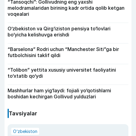
“Tansoqchi”: Gollivudning eng yaxshi
melodramalaridan birining kadr ortida qolib ketgan
voqealari
O‘zbekiston va Qirg‘iziston pensiya to‘lovlari
bo‘yicha kelishuvga erishdi
“Barselona” Rodri uchun “Manchester Siti”ga bir
futbolchisini taklif qildi
“Tolibon” yettita xususiy universitet faoliyatini
to‘xtatib qo‘ydi
Mashhurlar ham yig‘laydi: fojiali yo‘qotishlarni
boshidan kechirgan Gollivud yulduzlari
Tavsiyalar
O‘zbekiston