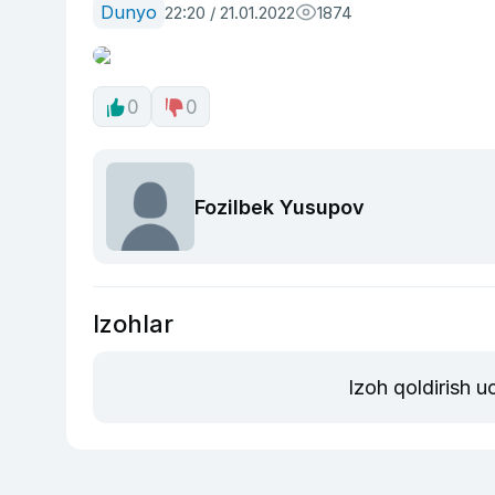
Dunyo
22:20 / 21.01.2022
1874
0
0
Fozilbek Yusupov
Izohlar
Izoh qoldirish 