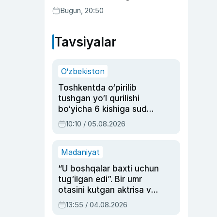
ushlandi
Bugun, 20:50
Tavsiyalar
O‘zbekiston
Toshkentda o‘pirilib
tushgan yo‘l qurilishi
bo‘yicha 6 kishiga sud
hukmi o‘qildi
10:10 / 05.08.2026
Madaniyat
“U boshqalar baxti uchun
tug‘ilgan edi”. Bir umr
otasini kutgan aktrisa va
dublyaj ustasi Rimma
13:55 / 04.08.2026
Ahmedovaning