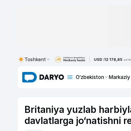
Toshkent
USD :
12 178,85
so'm
O‘zbekiston
Markaziy
Britaniya yuzlab harbiyl
davlatlarga jo‘natishni 