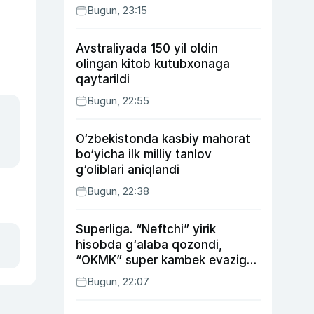
Bugun, 23:15
Avstraliyada 150 yil oldin
olingan kitob kutubxonaga
qaytarildi
Bugun, 22:55
O‘zbekistonda kasbiy mahorat
bo‘yicha ilk milliy tanlov
g‘oliblari aniqlandi
Bugun, 22:38
Superliga. “Neftchi” yirik
hisobda g‘alaba qozondi,
“OKMK” super kambek evaziga
“Bunyodkor”dan ustun keldi,
Bugun, 22:07
“Nasaf” durang qayd etdi