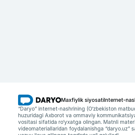
Maxfiylik siyosati
Internet-nas
“Daryo” internet-nashrining (O‘zbekiston matbuo
huzuridagi Axborot va ommaviy kommunikatsiyal
vositasi sifatida ro‘yxatga olingan. Matnli materi
videomateriallaridan foydalanishga “daryo.uz” sa