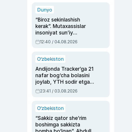
sinovlarga to‘la hayoti
Dunyo
“Biroz sekinlashish
kerak”. Mutaxassislar
insoniyat sun’iy
intellektni boshqara
12:40 / 04.08.2026
olmay qolishidan xavotir
bildirdi
O‘zbekiston
Andijonda Tracker’ga 21
nafar bog‘cha bolasini
joylab, YTH sodir etgan
ayolga sud hukmi o‘qildi
23:41 / 03.08.2026
O‘zbekiston
“Sakkiz qator she’rim
boshimga sakkizta
bomba bo‘lgan”. Abdulla