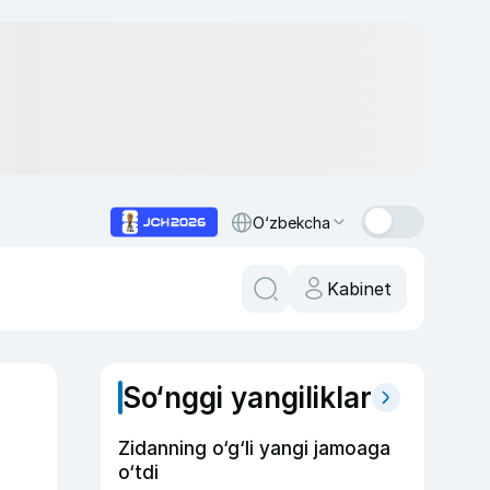
O‘zbekcha
Kabinet
So‘nggi yangiliklar
Zidanning o‘g‘li yangi jamoaga
o‘tdi