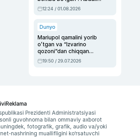
Oripovni siyosiy
12:24 / 01.08.2026
ayblovlardan asrab
qolgan voqea
Dunyo
Mariupol qamalini yorib
oʻtgan va “Izvarino
qozoni”dan chiqqan
qahramon — Ukraina
19:50 / 29.07.2026
armiyasi bosh
qoʻmondoni Drapatiy
haqida
ivi
Reklama
publikasi Prezidenti Administratsiyasi
-sonli guvohnoma bilan ommaviy axborot
shuningdek, fotografik, grafik, audio va/yoki
et-nashrining muallifligini ko‘rsatuvchi