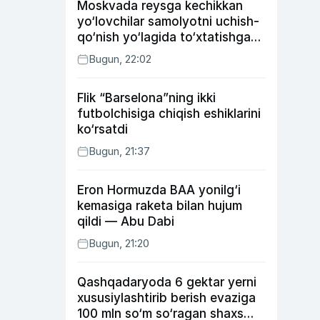
Moskvada reysga kechikkan
yo‘lovchilar samolyotni uchish-
qo‘nish yo‘lagida to‘xtatishga
urindi (video)
Bugun, 22:02
Flik “Barselona”ning ikki
futbolchisiga chiqish eshiklarini
ko‘rsatdi
Bugun, 21:37
Eron Hormuzda BAA yonilg‘i
kemasiga raketa bilan hujum
qildi — Abu Dabi
Bugun, 21:20
Qashqadaryoda 6 gektar yerni
xususiylashtirib berish evaziga
100 mln so‘m so‘ragan shaxs