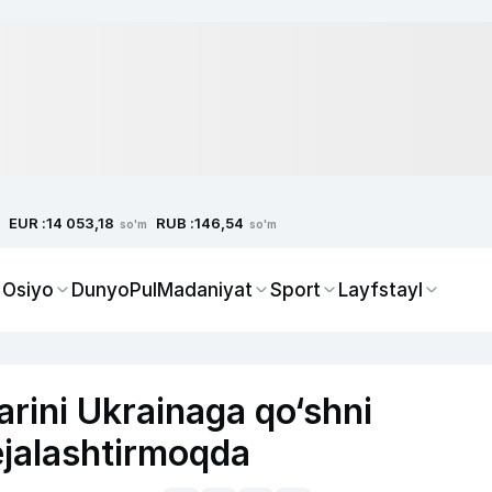
EUR :
RUB :
14 053,18
146,54
so'm
so'm
 Osiyo
Dunyo
Pul
Madaniyat
Sport
Layfstayl
arini Ukrainaga qo‘shni
rejalashtirmoqda