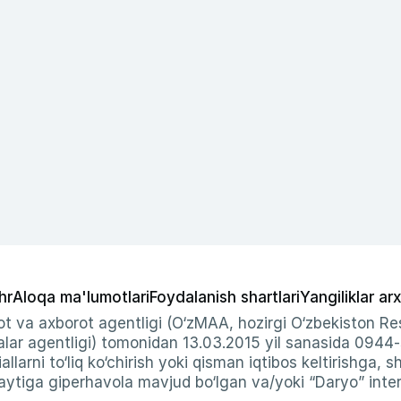
hr
Aloqa ma'lumotlari
Foydalanish shartlari
Yangiliklar arx
t va axborot agentligi (O‘zMAA, hozirgi O‘zbekiston Res
ar agentligi) tomonidan 13.03.2015 yil sanasida 0944
allarni to‘liq ko‘chirish yoki qisman iqtibos keltirishga, 
ytiga giperhavola mavjud bo‘lgan va/yoki “Daryo” intern