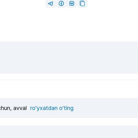
uchun, avval
ro‘yxatdan o‘ting