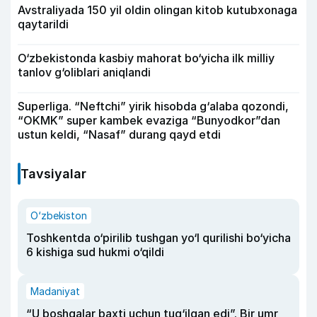
Avstraliyada 150 yil oldin olingan kitob kutubxonaga
qaytarildi
O‘zbekistonda kasbiy mahorat bo‘yicha ilk milliy
tanlov g‘oliblari aniqlandi
Superliga. “Neftchi” yirik hisobda g‘alaba qozondi,
“OKMK” super kambek evaziga “Bunyodkor”dan
ustun keldi, “Nasaf” durang qayd etdi
Tavsiyalar
O‘zbekiston
Toshkentda o‘pirilib tushgan yo‘l qurilishi bo‘yicha
6 kishiga sud hukmi o‘qildi
Madaniyat
“U boshqalar baxti uchun tug‘ilgan edi”. Bir umr