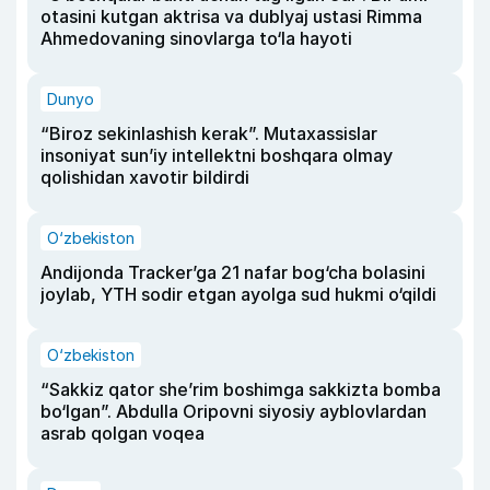
otasini kutgan aktrisa va dublyaj ustasi Rimma
Ahmedovaning sinovlarga to‘la hayoti
Dunyo
“Biroz sekinlashish kerak”. Mutaxassislar
insoniyat sun’iy intellektni boshqara olmay
qolishidan xavotir bildirdi
O‘zbekiston
Andijonda Tracker’ga 21 nafar bog‘cha bolasini
joylab, YTH sodir etgan ayolga sud hukmi o‘qildi
O‘zbekiston
“Sakkiz qator she’rim boshimga sakkizta bomba
bo‘lgan”. Abdulla Oripovni siyosiy ayblovlardan
asrab qolgan voqea