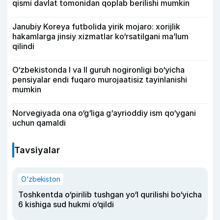
qismi davlat tomonidan qoplab berilishi mumkin
Janubiy Koreya futbolida yirik mojaro: xorijlik
hakamlarga jinsiy xizmatlar ko‘rsatilgani ma’lum
qilindi
O‘zbekistonda I va II guruh nogironligi bo‘yicha
pensiyalar endi fuqaro murojaatisiz tayinlanishi
mumkin
Norvegiyada ona o‘g‘liga g‘ayrioddiy ism qo‘ygani
uchun qamaldi
Tavsiyalar
O‘zbekiston
Toshkentda o‘pirilib tushgan yo‘l qurilishi bo‘yicha
6 kishiga sud hukmi o‘qildi