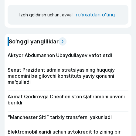
ro‘yxatdan o‘ting
Izoh qoldirish uchun, avval
So‘nggi yangiliklar
Aktyor Abdu­mannon Ubaydullayev vafot etdi
Senat Prezident administratsiyasining huquqiy
maqomini belgilovchi konstitutsiyaviy qonunni
ma’qulladi
Axmat Qodirovga Checheniston Qahramoni unvoni
berildi
“Manchester Siti” tarixiy transferni yakunladi
Elektromobil xaridi uchun avtokredit foizining bir