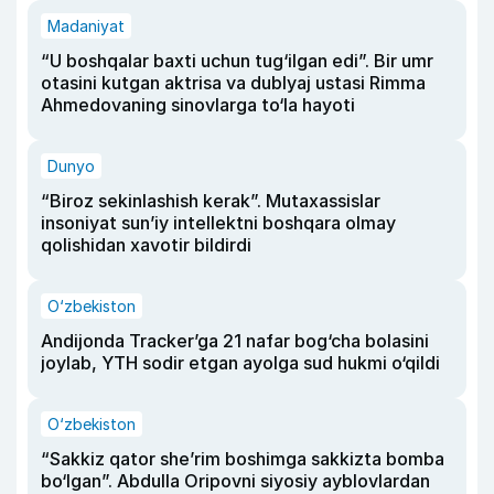
Madaniyat
“U boshqalar baxti uchun tug‘ilgan edi”. Bir umr
otasini kutgan aktrisa va dublyaj ustasi Rimma
Ahmedovaning sinovlarga to‘la hayoti
Dunyo
“Biroz sekinlashish kerak”. Mutaxassislar
insoniyat sun’iy intellektni boshqara olmay
qolishidan xavotir bildirdi
O‘zbekiston
Andijonda Tracker’ga 21 nafar bog‘cha bolasini
joylab, YTH sodir etgan ayolga sud hukmi o‘qildi
O‘zbekiston
“Sakkiz qator she’rim boshimga sakkizta bomba
bo‘lgan”. Abdulla Oripovni siyosiy ayblovlardan