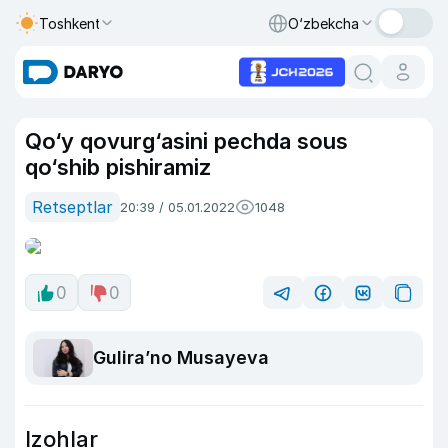
Toshkent
O‘zbekcha
Qo‘y qovurg‘asini pechda sous
qo‘shib pishiramiz
Retseptlar
20:39 / 05.01.2022
1048
0
0
Guliraʼno Musayeva
Izohlar