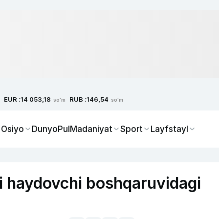
EUR :
RUB :
14 053,18
146,54
so'm
so'm
 Osiyo
Dunyo
Pul
Madaniyat
Sport
Layfstayl
 haydovchi boshqaruvidagi