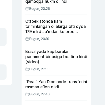
qamoqqa hukm qilindi
Bugun, 20:26
O‘zbekistonda kam
ta’minlangan oilalarga olti oyda
179 mlrd so‘mdan ko‘proq
ijtimoiy keshbek to‘lab berildi
Bugun, 20:10
Braziliyada kapibaralar
parlament binosiga bostirib kirdi
(video)
Bugun, 19:53
“Real” Yan Diomande transferini
rasman e’lon qildi
Bugun, 19:46