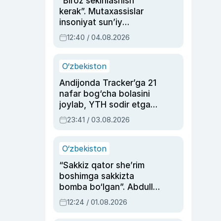
“Biroz sekinlashish
kerak”. Mutaxassislar
insoniyat sun’iy
intellektni boshqara
12:40 / 04.08.2026
olmay qolishidan xavotir
bildirdi
O‘zbekiston
Andijonda Tracker’ga 21
nafar bog‘cha bolasini
joylab, YTH sodir etgan
ayolga sud hukmi o‘qildi
23:41 / 03.08.2026
O‘zbekiston
“Sakkiz qator she’rim
boshimga sakkizta
bomba bo‘lgan”. Abdulla
Oripovni siyosiy
12:24 / 01.08.2026
ayblovlardan asrab
qolgan voqea