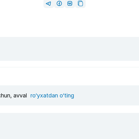
uchun, avval
ro‘yxatdan o‘ting