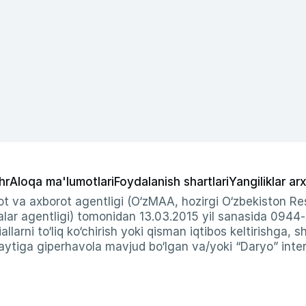
hr
Aloqa ma'lumotlari
Foydalanish shartlari
Yangiliklar arx
t va axborot agentligi (O‘zMAA, hozirgi O‘zbekiston Res
ar agentligi) tomonidan 13.03.2015 yil sanasida 0944
allarni to‘liq ko‘chirish yoki qisman iqtibos keltirishga, 
ytiga giperhavola mavjud bo‘lgan va/yoki “Daryo” intern