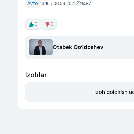
Avto
13:10 / 06.09.2021
1487
0
0
Otabek Qo‘ldoshev
Izohlar
Izoh qoldirish 