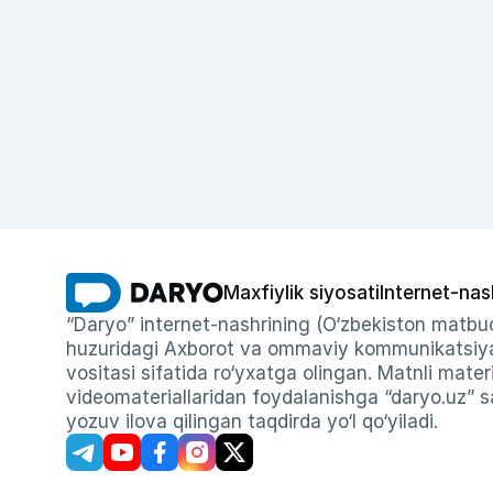
Maxfiylik siyosati
Internet-nas
“Daryo” internet-nashrining (O‘zbekiston matbuo
huzuridagi Axborot va ommaviy kommunikatsiyal
vositasi sifatida ro‘yxatga olingan. Matnli materi
videomateriallaridan foydalanishga “daryo.uz” sa
yozuv ilova qilingan taqdirda yo‘l qo‘yiladi.