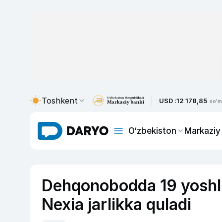
Toshkent
USD :
12 178,85
so'm
O‘zbekiston
Markaziy
Dehqonobodda 19 yoshli
Nexia jarlikka quladi