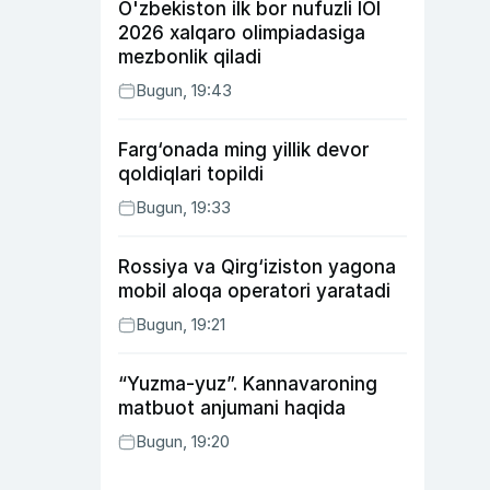
O'zbekiston ilk bor nufuzli IOI
2026 xalqaro olimpiadasiga
mezbonlik qiladi
Bugun, 19:43
Farg‘onada ming yillik devor
qoldiqlari topildi
Bugun, 19:33
Rossiya va Qirg‘iziston yagona
mobil aloqa operatori yaratadi
Bugun, 19:21
“Yuzma-yuz”. Kannavaroning
matbuot anjumani haqida
Bugun, 19:20