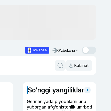
O‘zbekcha
Kabinet
So‘nggi yangiliklar
Germaniyada piyodalarni urib
yuborgan afg‘onistonlik umrbod