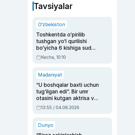
Tavsiyalar
O‘zbekiston
Toshkentda o‘pirilib
tushgan yo‘l qurilishi
bo‘yicha 6 kishiga sud
hukmi o‘qildi
Kecha, 10:10
Madaniyat
“U boshqalar baxti uchun
tug‘ilgan edi”. Bir umr
otasini kutgan aktrisa va
dublyaj ustasi Rimma
13:55 / 04.08.2026
Ahmedovaning
sinovlarga to‘la hayoti
Dunyo