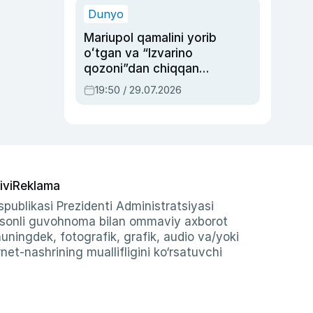
Dunyo
Mariupol qamalini yorib
oʻtgan va “Izvarino
qozoni”dan chiqqan
qahramon — Ukraina
19:50 / 29.07.2026
armiyasi bosh
qoʻmondoni Drapatiy
haqida
ivi
Reklama
publikasi Prezidenti Administratsiyasi
-sonli guvohnoma bilan ommaviy axborot
shuningdek, fotografik, grafik, audio va/yoki
et-nashrining muallifligini ko‘rsatuvchi