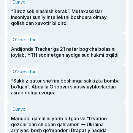
Dunyo
“Biroz sekinlashish kerak”. Mutaxassislar
insoniyat sun’iy intellektni boshqara olmay
qolishidan xavotir bildirdi
O‘zbekiston
Andijonda Tracker’ga 21 nafar bog‘cha bolasini
joylab, YTH sodir etgan ayolga sud hukmi o‘qildi
O‘zbekiston
“Sakkiz qator she’rim boshimga sakkizta bomba
bo‘lgan”. Abdulla Oripovni siyosiy ayblovlardan
asrab qolgan voqea
Dunyo
Mariupol qamalini yorib oʻtgan va “Izvarino
qozoni”dan chiqqan qahramon — Ukraina
armiyasi bosh qoʻmondoni Drapatiy haqida