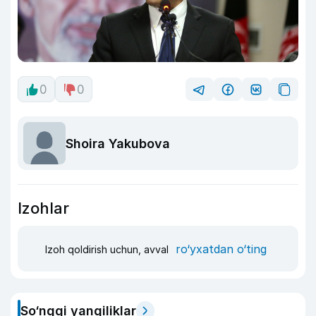
0
0
Shoira Yakubova
Izohlar
ro‘yxatdan o‘ting
Izoh qoldirish uchun, avval
So‘nggi yangiliklar