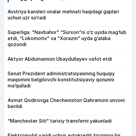
Avstriya kansleri onalar mehnati haqidagi gaplari
uchun uzr so‘radi
Superliga. “Navbahor” “Surxon”ni o‘z uyida mag‘lub
etdi, “Lokomotiv” va “Xorazm” uyda g‘alaba
qozondi
Aktyor Abdu­mannon Ubaydullayev vafot etdi
Senat Prezident administratsiyasining huquqiy
maqomini belgilovchi konstitutsiyaviy qonunni
ma’qulladi
Axmat Qodirovga Checheniston Qahramoni unvoni
berildi
“Manchester Siti” tarixiy transferni yakunladi
Elektromobil xaridi uchun avtokredit foizining bir