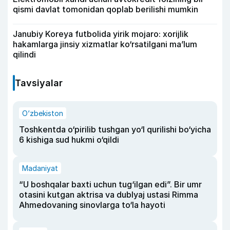
qismi davlat tomonidan qoplab berilishi mumkin
Janubiy Koreya futbolida yirik mojaro: xorijlik
hakamlarga jinsiy xizmatlar ko‘rsatilgani ma’lum
qilindi
Tavsiyalar
O‘zbekiston
Toshkentda o‘pirilib tushgan yo‘l qurilishi bo‘yicha
6 kishiga sud hukmi o‘qildi
Madaniyat
“U boshqalar baxti uchun tug‘ilgan edi”. Bir umr
otasini kutgan aktrisa va dublyaj ustasi Rimma
Ahmedovaning sinovlarga to‘la hayoti