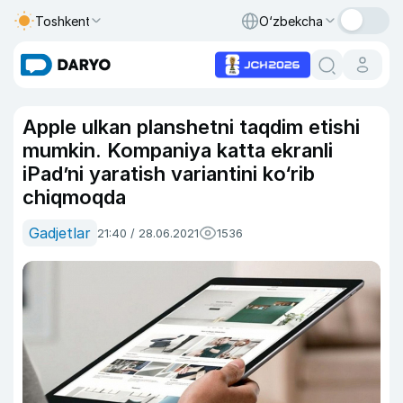
Toshkent
O‘zbekcha
Apple ulkan planshetni taqdim etishi
mumkin. Kompaniya katta ekranli
iPad’ni yaratish variantini ko‘rib
chiqmoqda
Gadjetlar
21:40 / 28.06.2021
1536