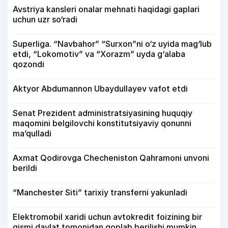
Avstriya kansleri onalar mehnati haqidagi gaplari
uchun uzr so‘radi
Superliga. “Navbahor” “Surxon”ni o‘z uyida mag‘lub
etdi, “Lokomotiv” va “Xorazm” uyda g‘alaba
qozondi
Aktyor Abdu­mannon Ubaydullayev vafot etdi
Senat Prezident administratsiyasining huquqiy
maqomini belgilovchi konstitutsiyaviy qonunni
ma’qulladi
Axmat Qodirovga Checheniston Qahramoni unvoni
berildi
“Manchester Siti” tarixiy transferni yakunladi
Elektromobil xaridi uchun avtokredit foizining bir
qismi davlat tomonidan qoplab berilishi mumkin