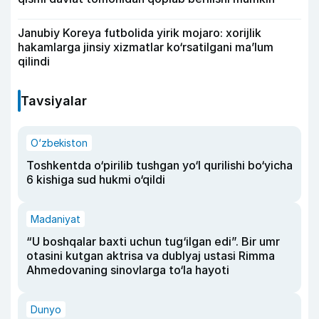
Janubiy Koreya futbolida yirik mojaro: xorijlik
hakamlarga jinsiy xizmatlar ko‘rsatilgani ma’lum
qilindi
Tavsiyalar
O‘zbekiston
Toshkentda o‘pirilib tushgan yo‘l qurilishi bo‘yicha
6 kishiga sud hukmi o‘qildi
Madaniyat
“U boshqalar baxti uchun tug‘ilgan edi”. Bir umr
otasini kutgan aktrisa va dublyaj ustasi Rimma
Ahmedovaning sinovlarga to‘la hayoti
Dunyo