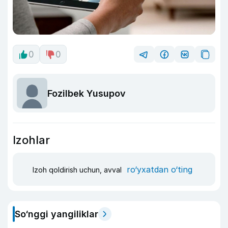
0
0
Fozilbek Yusupov
Izohlar
ro‘yxatdan o‘ting
Izoh qoldirish uchun, avval
So‘nggi yangiliklar