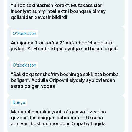
“Biroz sekinlashish kerak”. Mutaxassislar
insoniyat sun’iy intellektni boshqara olmay
qolishidan xavotir bildirdi
O‘zbekiston
Andijonda Tracker’ga 21 nafar bog‘cha bolasini
joylab, YTH sodir etgan ayolga sud hukmi o‘qildi
O‘zbekiston
“Sakkiz qator she’rim boshimga sakkizta bomba
bo‘lgan”. Abdulla Oripovni siyosiy ayblovlardan
asrab qolgan voqea
Dunyo
Mariupol qamalini yorib oʻtgan va “Izvarino
qozoni”dan chiqqan qahramon — Ukraina
armiyasi bosh qoʻmondoni Drapatiy haqida