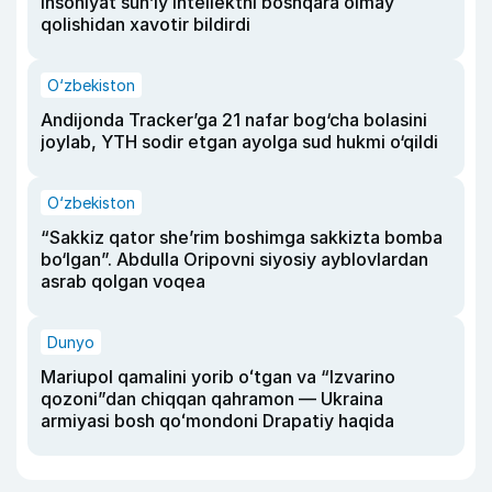
insoniyat sun’iy intellektni boshqara olmay
qolishidan xavotir bildirdi
O‘zbekiston
Andijonda Tracker’ga 21 nafar bog‘cha bolasini
joylab, YTH sodir etgan ayolga sud hukmi o‘qildi
O‘zbekiston
“Sakkiz qator she’rim boshimga sakkizta bomba
bo‘lgan”. Abdulla Oripovni siyosiy ayblovlardan
asrab qolgan voqea
Dunyo
Mariupol qamalini yorib oʻtgan va “Izvarino
qozoni”dan chiqqan qahramon — Ukraina
armiyasi bosh qoʻmondoni Drapatiy haqida