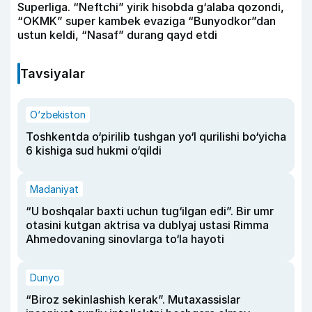
Superliga. “Neftchi” yirik hisobda g‘alaba qozondi,
“OKMK” super kambek evaziga “Bunyodkor”dan
ustun keldi, “Nasaf” durang qayd etdi
Tavsiyalar
O‘zbekiston
Toshkentda o‘pirilib tushgan yo‘l qurilishi bo‘yicha
6 kishiga sud hukmi o‘qildi
Madaniyat
“U boshqalar baxti uchun tug‘ilgan edi”. Bir umr
otasini kutgan aktrisa va dublyaj ustasi Rimma
Ahmedovaning sinovlarga to‘la hayoti
Dunyo
“Biroz sekinlashish kerak”. Mutaxassislar