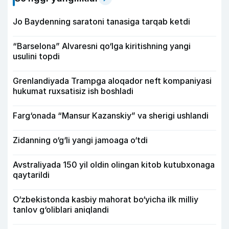
Jo Baydenning saratoni tanasiga tarqab ketdi
“Barselona” Alvaresni qo‘lga kiritishning yangi
usulini topdi
Grenlandiyada Trampga aloqador neft kompaniyasi
hukumat ruxsatisiz ish boshladi
Farg‘onada “Mansur Kazanskiy” va sherigi ushlandi
Zidanning o‘g‘li yangi jamoaga o‘tdi
Avstraliyada 150 yil oldin olingan kitob kutubxonaga
qaytarildi
O‘zbekistonda kasbiy mahorat bo‘yicha ilk milliy
tanlov g‘oliblari aniqlandi