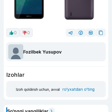
0
0
Fozilbek Yusupov
Izohlar
ro‘yxatdan o‘ting
Izoh qoldirish uchun, avval
So‘nggi yangiliklar