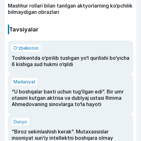
Mashhur rollari bilan tanilgan aktyorlarning ko‘pchilik
bilmaydigan obrazlari
Tavsiyalar
O‘zbekiston
Toshkentda o‘pirilib tushgan yo‘l qurilishi bo‘yicha
6 kishiga sud hukmi o‘qildi
Madaniyat
“U boshqalar baxti uchun tug‘ilgan edi”. Bir umr
otasini kutgan aktrisa va dublyaj ustasi Rimma
Ahmedovaning sinovlarga to‘la hayoti
Dunyo
“Biroz sekinlashish kerak”. Mutaxassislar
insoniyat sun’iy intellektni boshqara olmay