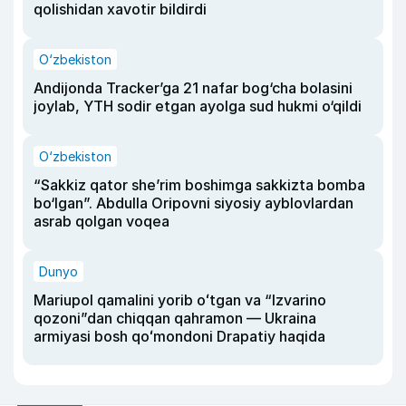
qolishidan xavotir bildirdi
O‘zbekiston
Andijonda Tracker’ga 21 nafar bog‘cha bolasini
joylab, YTH sodir etgan ayolga sud hukmi o‘qildi
O‘zbekiston
“Sakkiz qator she’rim boshimga sakkizta bomba
bo‘lgan”. Abdulla Oripovni siyosiy ayblovlardan
asrab qolgan voqea
Dunyo
Mariupol qamalini yorib oʻtgan va “Izvarino
qozoni”dan chiqqan qahramon — Ukraina
armiyasi bosh qoʻmondoni Drapatiy haqida