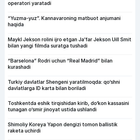
operatori yaratadi
“Yuzma-yuz”. Kannavaroning matbuot anjumani
haqida
Maykl Jekson rolini ijro etgan Ja’far Jekson Uill Smit
bilan yangi filmda suratga tushadi
“Barselona” Rodri uchun “Real Madrid” bilan
kurashadi
Turkiy davlatlar Shengeni yaratilmoqda: qo‘shni
davlatlarga ID karta bilan boriladi
Toshkentda eshik tirqishidan kirib, do‘kon kassasini
tunagan o‘smir jinoyat ustida ushlandi
Shimoliy Koreya Yapon dengizi tomon ballistik
raketa uchirdi