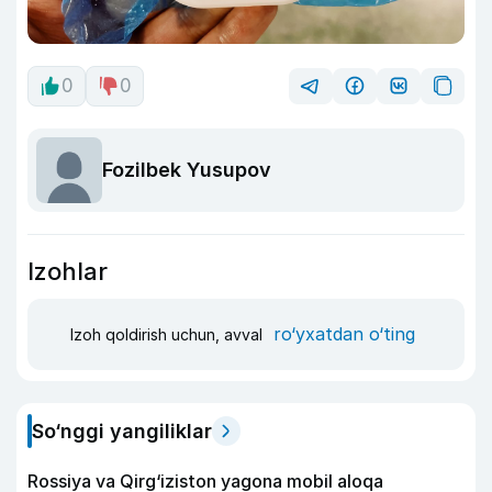
0
0
Fozilbek Yusupov
Izohlar
ro‘yxatdan o‘ting
Izoh qoldirish uchun, avval
So‘nggi yangiliklar
Rossiya va Qirg‘iziston yagona mobil aloqa