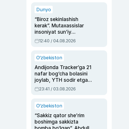
sinovlarga to‘la hayoti
Dunyo
“Biroz sekinlashish
kerak”. Mutaxassislar
insoniyat sun’iy
intellektni boshqara
12:40 / 04.08.2026
olmay qolishidan xavotir
bildirdi
O‘zbekiston
Andijonda Tracker’ga 21
nafar bog‘cha bolasini
joylab, YTH sodir etgan
ayolga sud hukmi o‘qildi
23:41 / 03.08.2026
O‘zbekiston
“Sakkiz qator she’rim
boshimga sakkizta
bomba bo‘lgan”. Abdulla