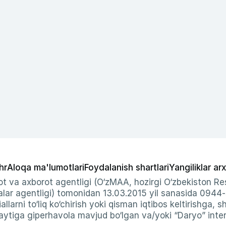
hr
Aloqa ma'lumotlari
Foydalanish shartlari
Yangiliklar arx
t va axborot agentligi (O‘zMAA, hozirgi O‘zbekiston Res
ar agentligi) tomonidan 13.03.2015 yil sanasida 0944
allarni to‘liq ko‘chirish yoki qisman iqtibos keltirishga, 
ytiga giperhavola mavjud bo‘lgan va/yoki “Daryo” intern