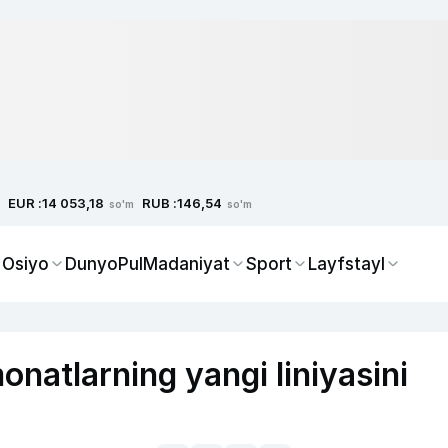
EUR :
RUB :
14 053,18
146,54
so'm
so'm
 Osiyo
Dunyo
Pul
Madaniyat
Sport
Layfstayl
natlarning yangi liniyasini