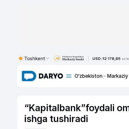
Toshkent
USD :
12 178,85
so'm
O‘zbekiston
Markaziy
“Kapitalbank”foydali omo
ishga tushiradi