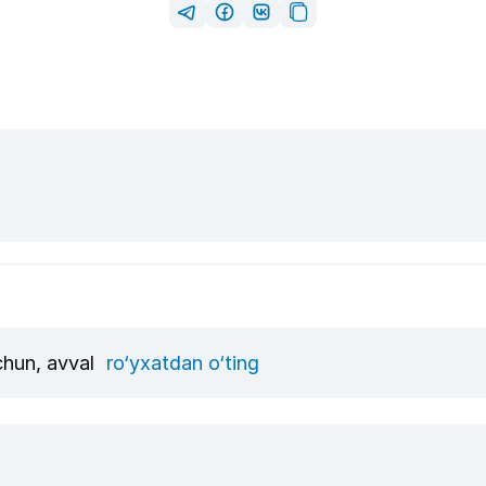
uchun, avval
ro‘yxatdan o‘ting