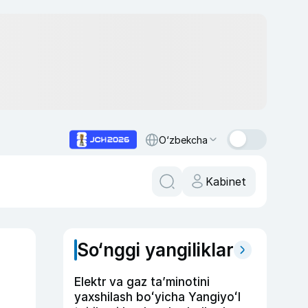
O‘zbekcha
Kabinet
So‘nggi yangiliklar
Elektr va gaz taʼminotini
yaxshilash boʻyicha Yangiyoʻl