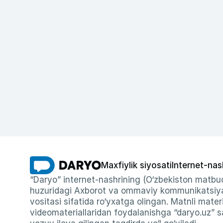
Maxfiylik siyosati
Internet-nas
“Daryo” internet-nashrining (O‘zbekiston matbuo
huzuridagi Axborot va ommaviy kommunikatsiyal
vositasi sifatida ro‘yxatga olingan. Matnli materi
videomateriallaridan foydalanishga “daryo.uz” sa