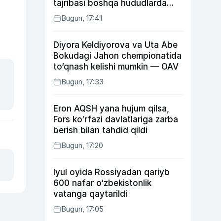
tajribasi boshqa hududlarda
ham joriy etiladi
Bugun, 17:41
Diyora Keldiyorova va Uta Abe
Bokudagi Jahon chempionatida
to‘qnash kelishi mumkin — OAV
Bugun, 17:33
Eron AQSH yana hujum qilsa,
Fors ko‘rfazi davlatlariga zarba
berish bilan tahdid qildi
Bugun, 17:20
Iyul oyida Rossiyadan qariyb
600 nafar o‘zbekistonlik
vatanga qaytarildi
Bugun, 17:05