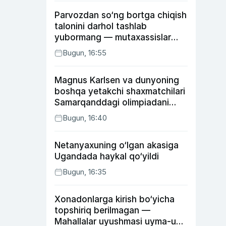
Parvozdan so‘ng bortga chiqish
talonini darhol tashlab
yubormang — mutaxassislar
buning sababini tushuntirdi
Bugun, 16:55
Magnus Karlsen va dunyoning
boshqa yetakchi shaxmatchilari
Samarqanddagi olimpiadani
o‘tkazib yuboradi
Bugun, 16:40
Netanyaxuning o‘lgan akasiga
Ugandada haykal qo‘yildi
Bugun, 16:35
Xonadonlarga kirish bo‘yicha
topshiriq berilmagan —
Mahallalar uyushmasi uyma-uy