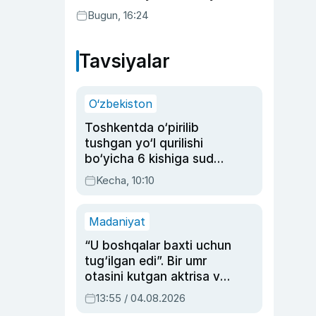
yurgan mas’ullar haqida
Bugun, 16:24
Tavsiyalar
O‘zbekiston
Toshkentda o‘pirilib
tushgan yo‘l qurilishi
bo‘yicha 6 kishiga sud
hukmi o‘qildi
Kecha, 10:10
Madaniyat
“U boshqalar baxti uchun
tug‘ilgan edi”. Bir umr
otasini kutgan aktrisa va
dublyaj ustasi Rimma
13:55 / 04.08.2026
Ahmedovaning