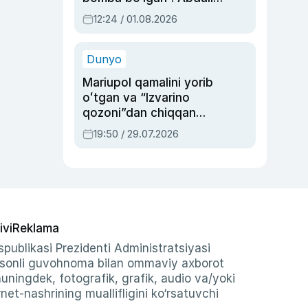
Oripovni siyosiy
12:24 / 01.08.2026
ayblovlardan asrab
qolgan voqea
Dunyo
Mariupol qamalini yorib
oʻtgan va “Izvarino
qozoni”dan chiqqan
qahramon — Ukraina
19:50 / 29.07.2026
armiyasi bosh
qoʻmondoni Drapatiy
haqida
ivi
Reklama
publikasi Prezidenti Administratsiyasi
-sonli guvohnoma bilan ommaviy axborot
shuningdek, fotografik, grafik, audio va/yoki
et-nashrining muallifligini ko‘rsatuvchi