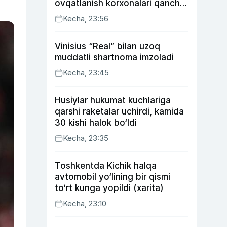
ovqatlanish korxonalari qancha
soliq toʻlagani ochiqlandi
Kecha, 23:56
Vinisius “Real” bilan uzoq
muddatli shartnoma imzoladi
Kecha, 23:45
Husiylar hukumat kuchlariga
qarshi raketalar uchirdi, kamida
30 kishi halok bo‘ldi
Kecha, 23:35
Toshkentda Kichik halqa
avtomobil yo‘lining bir qismi
to‘rt kunga yopildi (xarita)
Kecha, 23:10