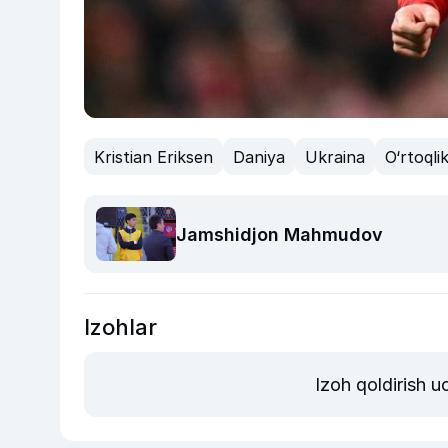
Kristian Eriksen
Daniya
Ukraina
O‘rtoqli
Jamshidjon Mahmudov
Izohlar
Izoh qoldirish 