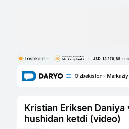
Toshkent
USD :
12 178,85
so'm
O‘zbekiston
Markaziy
Kristian Eriksen Daniya 
hushidan ketdi (video)