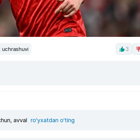
k uchrashuvi
3
uchun, avval
ro‘yxatdan o‘ting