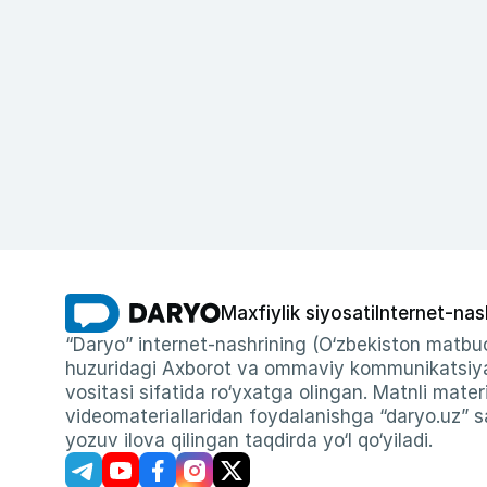
Maxfiylik siyosati
Internet-nas
“Daryo” internet-nashrining (O‘zbekiston matbuo
huzuridagi Axborot va ommaviy kommunikatsiyal
vositasi sifatida ro‘yxatga olingan. Matnli materi
videomateriallaridan foydalanishga “daryo.uz” sa
yozuv ilova qilingan taqdirda yo‘l qo‘yiladi.