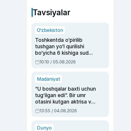
Tavsiyalar
O‘zbekiston
Toshkentda o‘pirilib
tushgan yo‘l qurilishi
bo‘yicha 6 kishiga sud
hukmi o‘qildi
10:10 / 05.08.2026
Madaniyat
“U boshqalar baxti uchun
tug‘ilgan edi”. Bir umr
otasini kutgan aktrisa va
dublyaj ustasi Rimma
13:55 / 04.08.2026
Ahmedovaning
sinovlarga to‘la hayoti
Dunyo