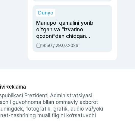
qolgan voqea
Dunyo
Mariupol qamalini yorib
oʻtgan va “Izvarino
qozoni”dan chiqqan
qahramon — Ukraina
19:50 / 29.07.2026
armiyasi bosh
qoʻmondoni Drapatiy
haqida
ivi
Reklama
publikasi Prezidenti Administratsiyasi
-sonli guvohnoma bilan ommaviy axborot
shuningdek, fotografik, grafik, audio va/yoki
et-nashrining muallifligini ko‘rsatuvchi