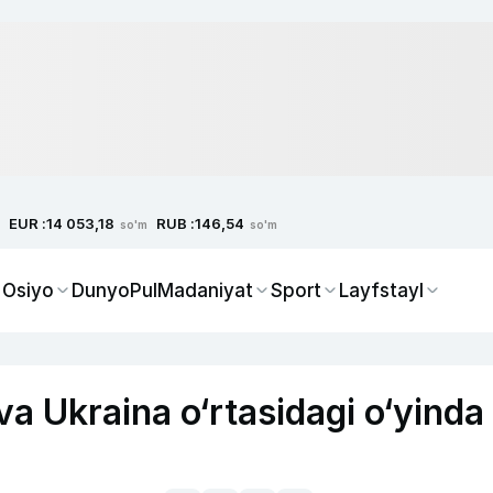
EUR :
RUB :
14 053,18
146,54
so'm
so'm
 Osiyo
Dunyo
Pul
Madaniyat
Sport
Layfstayl
va Ukraina o‘rtasidagi o‘yinda