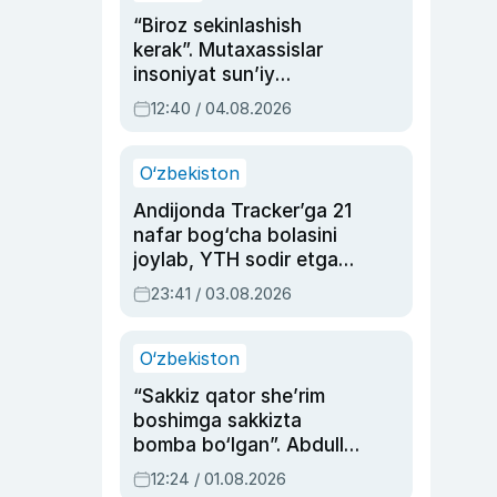
“Biroz sekinlashish
kerak”. Mutaxassislar
insoniyat sun’iy
intellektni boshqara
12:40 / 04.08.2026
olmay qolishidan xavotir
bildirdi
O‘zbekiston
Andijonda Tracker’ga 21
nafar bog‘cha bolasini
joylab, YTH sodir etgan
ayolga sud hukmi o‘qildi
23:41 / 03.08.2026
O‘zbekiston
“Sakkiz qator she’rim
boshimga sakkizta
bomba bo‘lgan”. Abdulla
Oripovni siyosiy
12:24 / 01.08.2026
ayblovlardan asrab