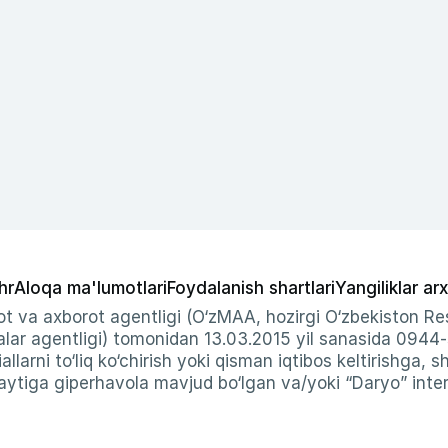
hr
Aloqa ma'lumotlari
Foydalanish shartlari
Yangiliklar arx
t va axborot agentligi (O‘zMAA, hozirgi O‘zbekiston Res
ar agentligi) tomonidan 13.03.2015 yil sanasida 0944
allarni to‘liq ko‘chirish yoki qisman iqtibos keltirishga, 
ytiga giperhavola mavjud bo‘lgan va/yoki “Daryo” intern