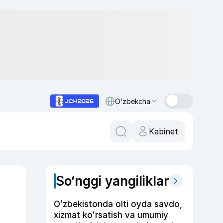
O‘zbekcha
Kabinet
So‘nggi yangiliklar
Oʻzbekistonda olti oyda savdo,
xizmat koʻrsatish va umumiy