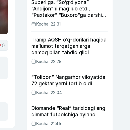
Superliga. “So‘g‘diyona”
“Andijon”ni mag‘lub etdi,
“Paxtakor” “Buxoro”ga qarshi
bahsda g‘alabani qo‘ldan
Kecha, 22:31
chiqardi
Tramp AQSH o‘q-dorilari haqida
0
ma’lumot tarqatganlarga
qamoq bilan tahdid qildi
Kecha, 22:28
“Tolibon” Nangarhor viloyatida
72 gektar yerni tortib oldi
Kecha, 22:04
Diomande “Real” tarixidagi eng
qimmat futbolchiga aylandi
Kecha, 21:45