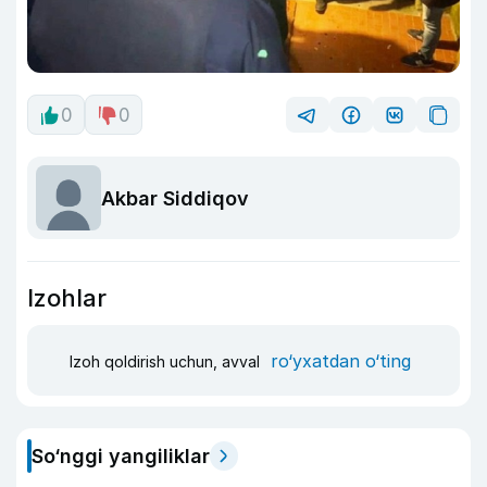
0
0
Akbar Siddiqov
Izohlar
ro‘yxatdan o‘ting
Izoh qoldirish uchun, avval
So‘nggi yangiliklar