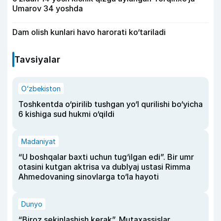
Umarov 34 yoshda
Dam olish kunlari havo harorati ko‘tariladi
Tavsiyalar
O‘zbekiston
Toshkentda o‘pirilib tushgan yo‘l qurilishi bo‘yicha
6 kishiga sud hukmi o‘qildi
Madaniyat
“U boshqalar baxti uchun tug‘ilgan edi”. Bir umr
otasini kutgan aktrisa va dublyaj ustasi Rimma
Ahmedovaning sinovlarga to‘la hayoti
Dunyo
“Biroz sekinlashish kerak”. Mutaxassislar