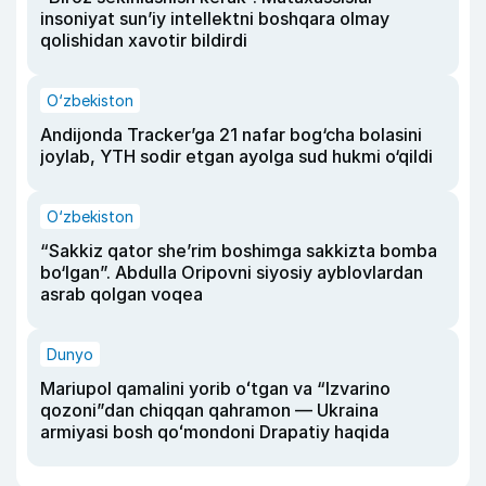
insoniyat sun’iy intellektni boshqara olmay
qolishidan xavotir bildirdi
O‘zbekiston
Andijonda Tracker’ga 21 nafar bog‘cha bolasini
joylab, YTH sodir etgan ayolga sud hukmi o‘qildi
O‘zbekiston
“Sakkiz qator she’rim boshimga sakkizta bomba
bo‘lgan”. Abdulla Oripovni siyosiy ayblovlardan
asrab qolgan voqea
Dunyo
Mariupol qamalini yorib oʻtgan va “Izvarino
qozoni”dan chiqqan qahramon — Ukraina
armiyasi bosh qoʻmondoni Drapatiy haqida