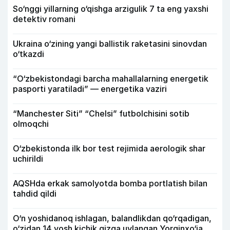
So‘nggi yillarning o‘qishga arzigulik 7 ta eng yaxshi
detektiv romani
Ukraina o‘zining yangi ballistik raketasini sinovdan
o‘tkazdi
“O‘zbekistondagi barcha mahallalarning energetik
pasporti yaratiladi” — energetika vaziri
“Manchester Siti” “Chelsi” futbolchisini sotib
olmoqchi
O‘zbekistonda ilk bor test rejimida aerologik shar
uchirildi
AQSHda erkak samolyotda bomba portlatish bilan
tahdid qildi
O‘n yoshidanoq ishlagan, balandlikdan qo‘rqadigan,
o‘zidan 14 yosh kichik qizga uylangan Yorqinxo‘ja