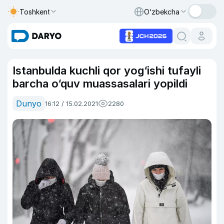
Toshkent
O‘zbekcha
Istanbulda kuchli qor yog‘ishi tufayli
barcha o‘quv muassasalari yopildi
Dunyo
16:12 / 15.02.2021
2280