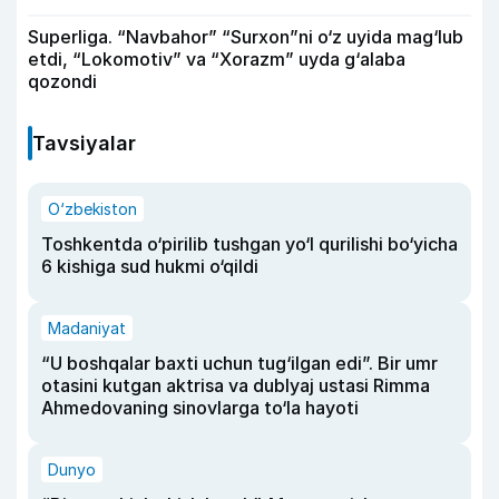
Superliga. “Navbahor” “Surxon”ni o‘z uyida mag‘lub
etdi, “Lokomotiv” va “Xorazm” uyda g‘alaba
qozondi
Tavsiyalar
O‘zbekiston
Toshkentda o‘pirilib tushgan yo‘l qurilishi bo‘yicha
6 kishiga sud hukmi o‘qildi
Madaniyat
“U boshqalar baxti uchun tug‘ilgan edi”. Bir umr
otasini kutgan aktrisa va dublyaj ustasi Rimma
Ahmedovaning sinovlarga to‘la hayoti
Dunyo