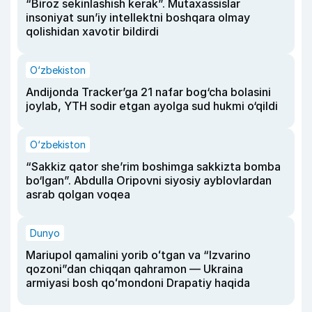
“Biroz sekinlashish kerak”. Mutaxassislar
insoniyat sun’iy intellektni boshqara olmay
qolishidan xavotir bildirdi
O‘zbekiston
Andijonda Tracker’ga 21 nafar bog‘cha bolasini
joylab, YTH sodir etgan ayolga sud hukmi o‘qildi
O‘zbekiston
“Sakkiz qator she’rim boshimga sakkizta bomba
bo‘lgan”. Abdulla Oripovni siyosiy ayblovlardan
asrab qolgan voqea
Dunyo
Mariupol qamalini yorib oʻtgan va “Izvarino
qozoni”dan chiqqan qahramon — Ukraina
armiyasi bosh qoʻmondoni Drapatiy haqida