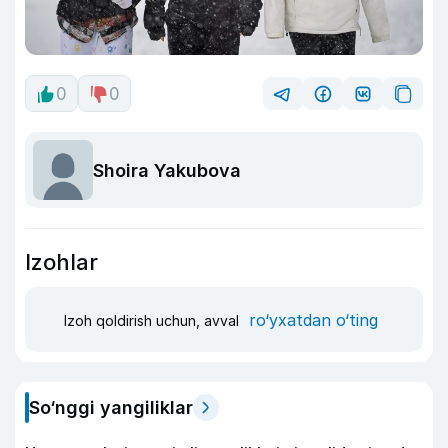
0
0
Shoira Yakubova
Izohlar
ro‘yxatdan o‘ting
Izoh qoldirish uchun, avval
So‘nggi yangiliklar