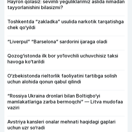
Hayron qolasiz: sevimli yeguliklarimiz aslida nimadan
tayyorlanishini bilasizmi?
Toshkentda “zakladka” usulida narkotik tarqatishga
chek qo‘yildi
“Liverpul” “Barselona” sardorini ijaraga oladi
Qozog‘istonda ilk bor yo‘lovchili uchuvchisiz taksi
havoga ko‘tarildi
O‘zbekistonda rieltorlik faoliyatini tartibga solish
uchun alohida qonun qabul qilindi
“Rossiya Ukraina dronlari bilan Boltiqbo‘yi
mamlakatlariga zarba bermoqchi” — Litva mudofaa
vaziri
Avstriya kansleri onalar mehnati haqidagi gaplari
uchun uzr so‘radi