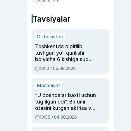
Abduaxatova
Tavsiyalar
O‘zbekiston
Toshkentda o‘pirilib
tushgan yo‘l qurilishi
bo‘yicha 6 kishiga sud
hukmi o‘qildi
10:10 / 05.08.2026
Madaniyat
“U boshqalar baxti uchun
tug‘ilgan edi”. Bir umr
otasini kutgan aktrisa va
dublyaj ustasi Rimma
13:55 / 04.08.2026
Ahmedovaning
sinovlarga to‘la hayoti