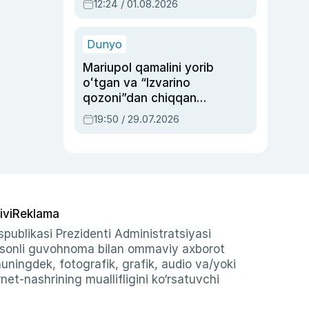
12:24 / 01.08.2026
ayblovlardan asrab
qolgan voqea
Dunyo
Mariupol qamalini yorib
oʻtgan va “Izvarino
qozoni”dan chiqqan
qahramon — Ukraina
19:50 / 29.07.2026
armiyasi bosh
qoʻmondoni Drapatiy
haqida
ivi
Reklama
publikasi Prezidenti Administratsiyasi
-sonli guvohnoma bilan ommaviy axborot
shuningdek, fotografik, grafik, audio va/yoki
et-nashrining muallifligini ko‘rsatuvchi