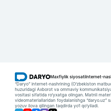
Maxfiylik siyosati
Internet-nas
“Daryo” internet-nashrining (O‘zbekiston matbuo
huzuridagi Axborot va ommaviy kommunikatsiyal
vositasi sifatida ro‘yxatga olingan. Matnli materi
videomateriallaridan foydalanishga “daryo.uz” sa
yozuv ilova qilingan taqdirda yo‘l qo‘yiladi.