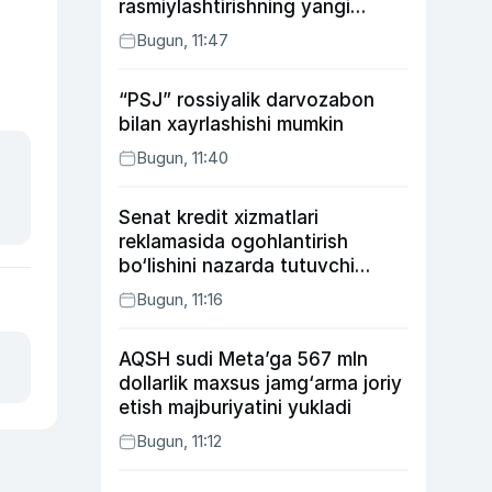
rasmiylashtirishning yangi
tartibini taklif qildi
Bugun, 11:47
“PSJ” rossiyalik darvozabon
bilan xayrlashishi mumkin
Bugun, 11:40
Senat kredit xizmatlari
reklamasida ogohlantirish
bo‘lishini nazarda tutuvchi
qonunni ma’qulladi
Bugun, 11:16
AQSH sudi Meta’ga 567 mln
dollarlik maxsus jamg‘arma joriy
etish majburiyatini yukladi
Bugun, 11:12