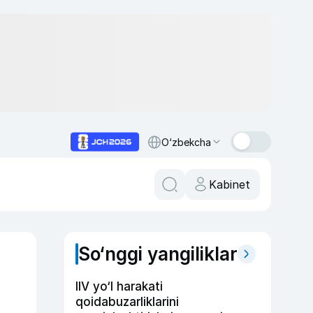
O‘zbekcha
Kabinet
So‘nggi yangiliklar
IIV yo‘l harakati
qoidabuzarliklarini