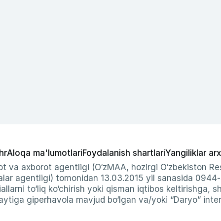
hr
Aloqa ma'lumotlari
Foydalanish shartlari
Yangiliklar arx
t va axborot agentligi (O‘zMAA, hozirgi O‘zbekiston Res
ar agentligi) tomonidan 13.03.2015 yil sanasida 0944
allarni to‘liq ko‘chirish yoki qisman iqtibos keltirishga, 
ytiga giperhavola mavjud bo‘lgan va/yoki “Daryo” intern