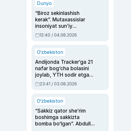
Dunyo
“Biroz sekinlashish
kerak”. Mutaxassislar
insoniyat sun’iy
intellektni boshqara
12:40 / 04.08.2026
olmay qolishidan xavotir
bildirdi
O‘zbekiston
Andijonda Tracker’ga 21
nafar bog‘cha bolasini
joylab, YTH sodir etgan
ayolga sud hukmi o‘qildi
23:41 / 03.08.2026
O‘zbekiston
“Sakkiz qator she’rim
boshimga sakkizta
bomba bo‘lgan”. Abdulla
Oripovni siyosiy