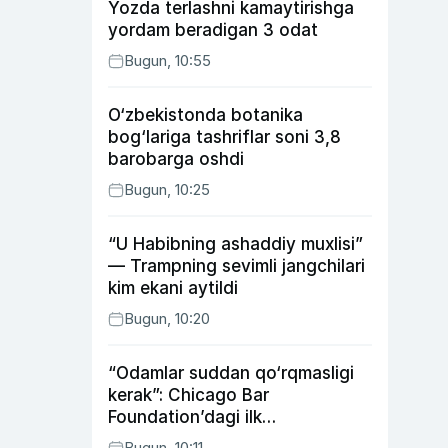
Yozda terlashni kamaytirishga
yordam beradigan 3 odat
Bugun, 10:55
O‘zbekistonda botanika
bog‘lariga tashriflar soni 3,8
barobarga oshdi
Bugun, 10:25
“U Habibning ashaddiy muxlisi”
— Trampning sevimli jangchilari
kim ekani aytildi
Bugun, 10:20
“Odamlar suddan qo‘rqmasligi
kerak”: Chicago Bar
Foundation’dagi ilk
o‘zbekistonlik Go‘zal
Bugun, 10:11