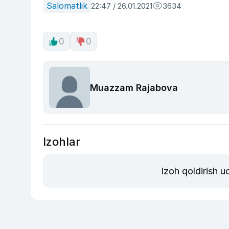
Salomatlik
22:47 / 26.01.2021
3634
0
0
Muazzam Rajabova
Izohlar
Izoh qoldirish 