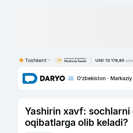
Toshkent
USD :
12 178,85
so'm
O‘zbekiston
Markaziy
Yashirin xavf: sochlarn
oqibatlarga olib keladi?