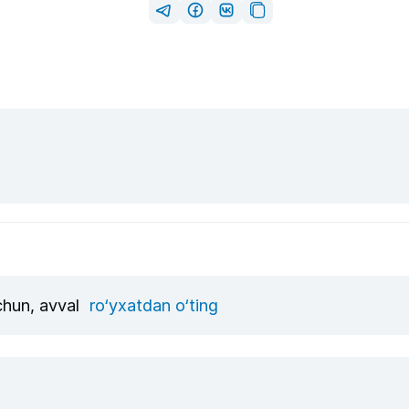
uchun, avval
ro‘yxatdan o‘ting