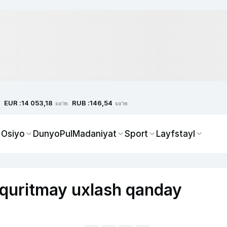
EUR :
RUB :
14 053,18
146,54
so'm
so'm
 Osiyo
Dunyo
Pul
Madaniyat
Sport
Layfstayl
i quritmay uxlash qanday