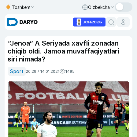
Toshkent
O‘zbekcha
“Jenoa” A Seriyada xavfli zonadan
chiqib oldi. Jamoa muvaffaqiyatlari
siri nimada?
Sport
20:29 / 14.01.2021
1495