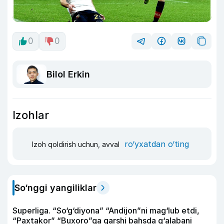
0
0
Bilol Erkin
Izohlar
ro‘yxatdan o‘ting
Izoh qoldirish uchun, avval
So‘nggi yangiliklar
Superliga. “So‘g‘diyona” “Andijon”ni mag‘lub etdi,
“Paxtakor” “Buxoro”ga qarshi bahsda g‘alabani