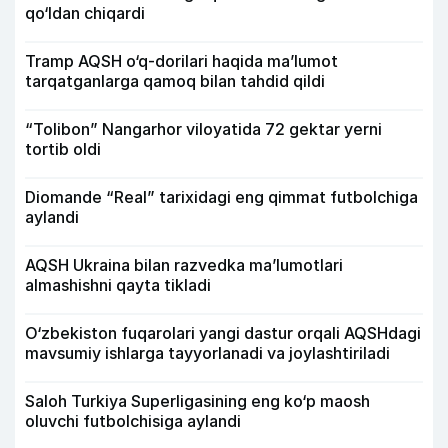
qo‘ldan chiqardi
Tramp AQSH o‘q-dorilari haqida ma’lumot
tarqatganlarga qamoq bilan tahdid qildi
“Tolibon” Nangarhor viloyatida 72 gektar yerni
tortib oldi
Diomande “Real” tarixidagi eng qimmat futbolchiga
aylandi
AQSH Ukraina bilan razvedka ma’lumotlari
almashishni qayta tikladi
O‘zbekiston fuqarolari yangi dastur orqali AQSHdagi
mavsumiy ishlarga tayyorlanadi va joylashtiriladi
Saloh Turkiya Superligasining eng ko‘p maosh
oluvchi futbolchisiga aylandi