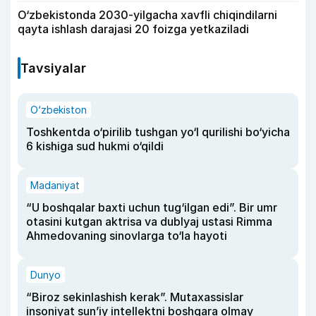
O‘zbekistonda 2030-yilgacha xavfli chiqindilarni
qayta ishlash darajasi 20 foizga yetkaziladi
Tavsiyalar
O‘zbekiston
Toshkentda o‘pirilib tushgan yo‘l qurilishi bo‘yicha
6 kishiga sud hukmi o‘qildi
Madaniyat
“U boshqalar baxti uchun tug‘ilgan edi”. Bir umr
otasini kutgan aktrisa va dublyaj ustasi Rimma
Ahmedovaning sinovlarga to‘la hayoti
Dunyo
“Biroz sekinlashish kerak”. Mutaxassislar
insoniyat sun’iy intellektni boshqara olmay