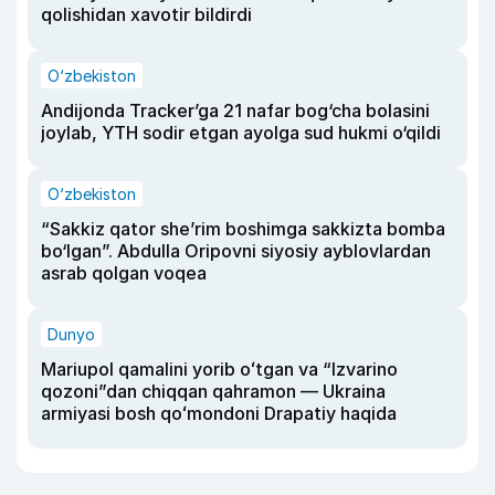
qolishidan xavotir bildirdi
O‘zbekiston
Andijonda Tracker’ga 21 nafar bog‘cha bolasini
joylab, YTH sodir etgan ayolga sud hukmi o‘qildi
O‘zbekiston
“Sakkiz qator she’rim boshimga sakkizta bomba
bo‘lgan”. Abdulla Oripovni siyosiy ayblovlardan
asrab qolgan voqea
Dunyo
Mariupol qamalini yorib oʻtgan va “Izvarino
qozoni”dan chiqqan qahramon — Ukraina
armiyasi bosh qoʻmondoni Drapatiy haqida