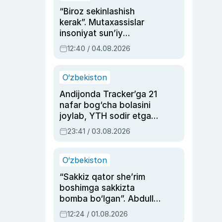
“Biroz sekinlashish
kerak”. Mutaxassislar
insoniyat sun’iy
intellektni boshqara
12:40 / 04.08.2026
olmay qolishidan xavotir
bildirdi
O‘zbekiston
Andijonda Tracker’ga 21
nafar bog‘cha bolasini
joylab, YTH sodir etgan
ayolga sud hukmi o‘qildi
23:41 / 03.08.2026
O‘zbekiston
“Sakkiz qator she’rim
boshimga sakkizta
bomba bo‘lgan”. Abdulla
Oripovni siyosiy
12:24 / 01.08.2026
ayblovlardan asrab