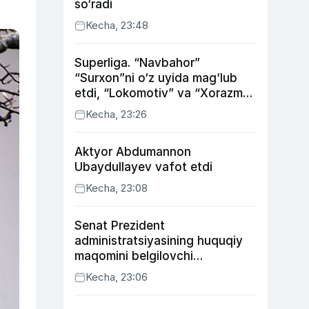
so‘radi
Kecha, 23:48
Superliga. “Navbahor”
“Surxon”ni o‘z uyida mag‘lub
etdi, “Lokomotiv” va “Xorazm”
uyda g‘alaba qozondi
Kecha, 23:26
Aktyor Abdu­mannon
Ubaydullayev vafot etdi
Kecha, 23:08
Senat Prezident
administratsiyasining huquqiy
maqomini belgilovchi
konstitutsiyaviy qonunni
Kecha, 23:06
ma’qulladi