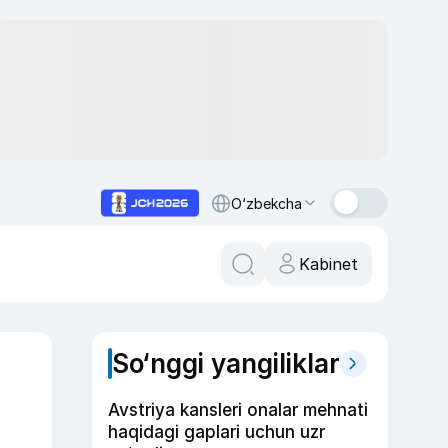
O‘zbekcha
Kabinet
So‘nggi yangiliklar
Avstriya kansleri onalar mehnati
haqidagi gaplari uchun uzr