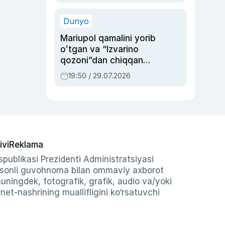
qolgan voqea
Dunyo
Mariupol qamalini yorib
oʻtgan va “Izvarino
qozoni”dan chiqqan
qahramon — Ukraina
19:50 / 29.07.2026
armiyasi bosh
qoʻmondoni Drapatiy
haqida
ivi
Reklama
publikasi Prezidenti Administratsiyasi
-sonli guvohnoma bilan ommaviy axborot
shuningdek, fotografik, grafik, audio va/yoki
et-nashrining muallifligini ko‘rsatuvchi