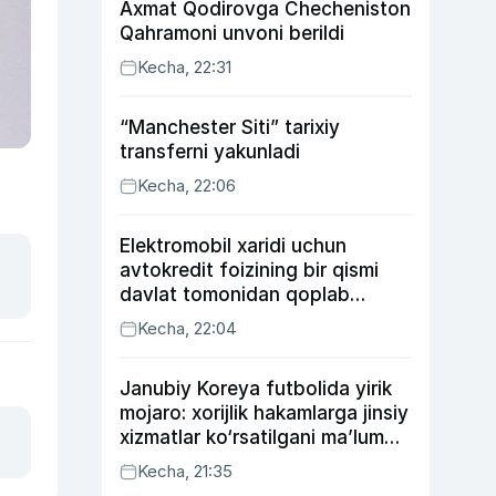
Axmat Qodirovga Checheniston
Qahramoni unvoni berildi
Kecha, 22:31
“Manchester Siti” tarixiy
transferni yakunladi
Kecha, 22:06
Elektromobil xaridi uchun
avtokredit foizining bir qismi
davlat tomonidan qoplab
berilishi mumkin
Kecha, 22:04
Janubiy Koreya futbolida yirik
mojaro: xorijlik hakamlarga jinsiy
xizmatlar ko‘rsatilgani ma’lum
qilindi
Kecha, 21:35