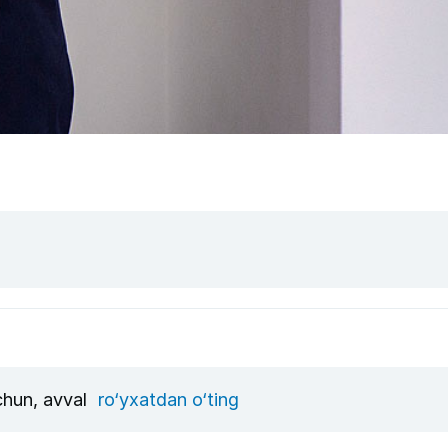
uchun, avval
ro‘yxatdan o‘ting