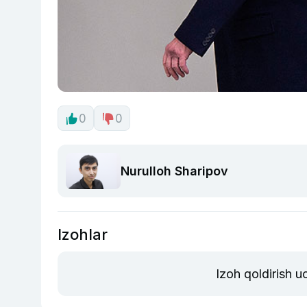
0
0
Nurulloh Sharipov
Izohlar
Izoh qoldirish 