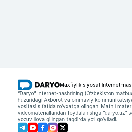
Maxfiylik siyosati
Internet-nas
“Daryo” internet-nashrining (O‘zbekiston matbuo
huzuridagi Axborot va ommaviy kommunikatsiyal
vositasi sifatida ro‘yxatga olingan. Matnli materi
videomateriallaridan foydalanishga “daryo.uz” sa
yozuv ilova qilingan taqdirda yo‘l qo‘yiladi.