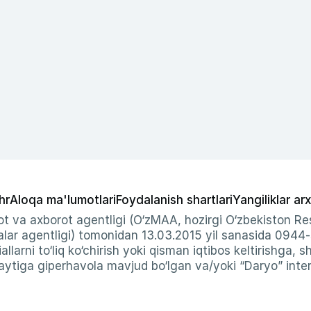
hr
Aloqa ma'lumotlari
Foydalanish shartlari
Yangiliklar arx
t va axborot agentligi (O‘zMAA, hozirgi O‘zbekiston Res
ar agentligi) tomonidan 13.03.2015 yil sanasida 0944
allarni to‘liq ko‘chirish yoki qisman iqtibos keltirishga, 
ytiga giperhavola mavjud bo‘lgan va/yoki “Daryo” intern