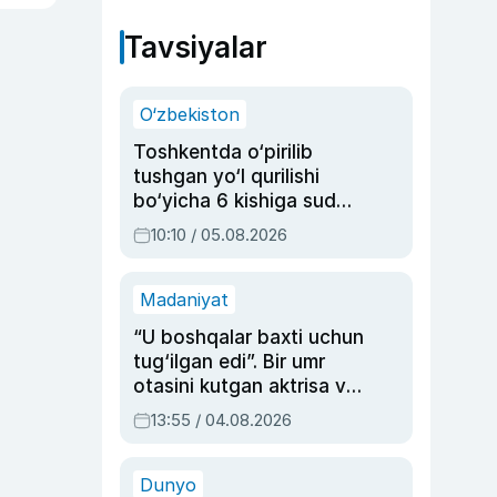
Tavsiyalar
O‘zbekiston
Toshkentda o‘pirilib
tushgan yo‘l qurilishi
bo‘yicha 6 kishiga sud
hukmi o‘qildi
10:10 / 05.08.2026
Madaniyat
“U boshqalar baxti uchun
tug‘ilgan edi”. Bir umr
otasini kutgan aktrisa va
dublyaj ustasi Rimma
13:55 / 04.08.2026
Ahmedovaning
sinovlarga to‘la hayoti
Dunyo