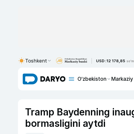
Toshkent
USD :
12 178,85
so'm
O‘zbekiston
Markaziy
Tramp Baydenning inau
bormasligini aytdi