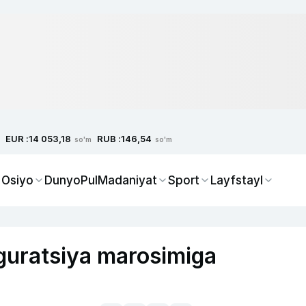
EUR :
RUB :
14 053,18
146,54
so'm
so'm
 Osiyo
Dunyo
Pul
Madaniyat
Sport
Layfstayl
guratsiya marosimiga