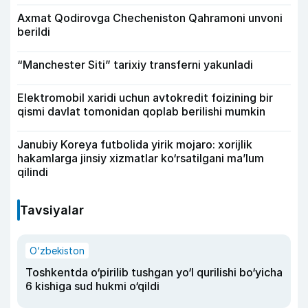
Axmat Qodirovga Checheniston Qahramoni unvoni
berildi
“Manchester Siti” tarixiy transferni yakunladi
Elektromobil xaridi uchun avtokredit foizining bir
qismi davlat tomonidan qoplab berilishi mumkin
Janubiy Koreya futbolida yirik mojaro: xorijlik
hakamlarga jinsiy xizmatlar ko‘rsatilgani ma’lum
qilindi
Tavsiyalar
O‘zbekiston
Toshkentda o‘pirilib tushgan yo‘l qurilishi bo‘yicha
6 kishiga sud hukmi o‘qildi