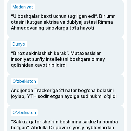
Madaniyat
“U boshqalar baxti uchun tug‘ilgan edi”. Bir umr
otasini kutgan aktrisa va dublyaj ustasi Rimma
Ahmedovaning sinovlarga to‘la hayoti
Dunyo
“Biroz sekinlashish kerak”. Mutaxassislar
insoniyat sun’iy intellektni boshqara olmay
qolishidan xavotir bildirdi
O‘zbekiston
Andijonda Tracker’ga 21 nafar bog‘cha bolasini
joylab, YTH sodir etgan ayolga sud hukmi o‘qildi
O‘zbekiston
“Sakkiz qator she’rim boshimga sakkizta bomba
bo‘lgan”. Abdulla Oripovni siyosiy ayblovlardan