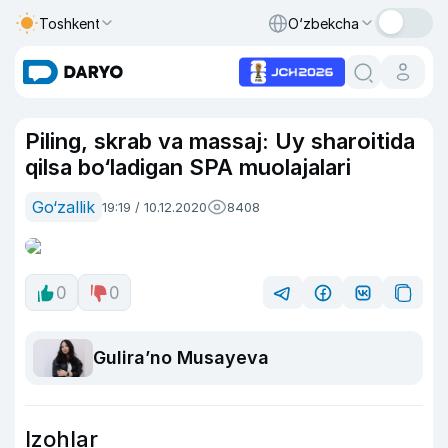
Toshkent
O‘zbekcha
Piling, skrab va massaj: Uy sharoitida
qilsa bo‘ladigan SPA muolajalari
Go‘zallik
19:19 / 10.12.2020
8408
0
0
Guliraʼno Musayeva
Izohlar