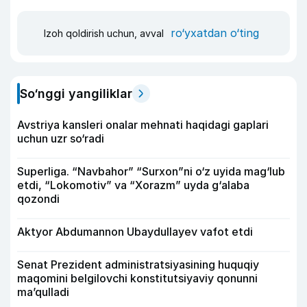
ro‘yxatdan o‘ting
Izoh qoldirish uchun, avval
So‘nggi yangiliklar
Avstriya kansleri onalar mehnati haqidagi gaplari
uchun uzr so‘radi
Superliga. “Navbahor” “Surxon”ni o‘z uyida mag‘lub
etdi, “Lokomotiv” va “Xorazm” uyda g‘alaba
qozondi
Aktyor Abdu­mannon Ubaydullayev vafot etdi
Senat Prezident administratsiyasining huquqiy
maqomini belgilovchi konstitutsiyaviy qonunni
ma’qulladi