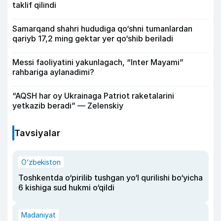
taklif qilindi
Samarqand shahri hududiga qo‘shni tumanlardan
qariyb 17,2 ming gektar yer qo‘shib beriladi
Messi faoliyatini yakunlagach, “Inter Mayami”
rahbariga aylanadimi?
“AQSH har oy Ukrainaga Patriot raketalarini
yetkazib beradi” — Zelenskiy
Tavsiyalar
O‘zbekiston
Toshkentda o‘pirilib tushgan yo‘l qurilishi bo‘yicha
6 kishiga sud hukmi o‘qildi
Madaniyat