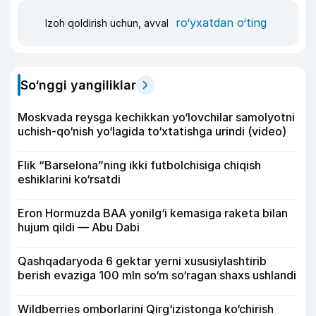
ro‘yxatdan o‘ting
Izoh qoldirish uchun, avval
So‘nggi yangiliklar
Moskvada reysga kechikkan yo‘lovchilar samolyotni
uchish-qo‘nish yo‘lagida to‘xtatishga urindi (video)
Flik “Barselona”ning ikki futbolchisiga chiqish
eshiklarini ko‘rsatdi
Eron Hormuzda BAA yonilg‘i kemasiga raketa bilan
hujum qildi — Abu Dabi
Qashqadaryoda 6 gektar yerni xususiylashtirib
berish evaziga 100 mln so‘m so‘ragan shaxs ushlandi
Wildberries omborlarini Qirg‘izistonga ko‘chirish