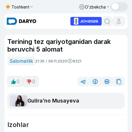
Toshkent
O‘zbekcha
Terining tez qariyotganidan darak
beruvchi 5 alomat
Salomatlik
21:36 / 06.11.2020
8321
0
0
Guliraʼno Musayeva
Izohlar