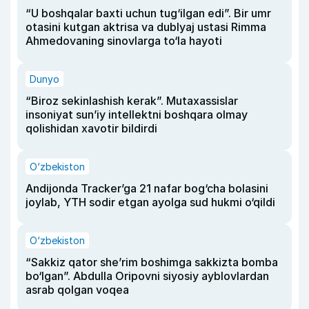
“U boshqalar baxti uchun tug‘ilgan edi”. Bir umr
otasini kutgan aktrisa va dublyaj ustasi Rimma
Ahmedovaning sinovlarga to‘la hayoti
Dunyo
“Biroz sekinlashish kerak”. Mutaxassislar
insoniyat sun’iy intellektni boshqara olmay
qolishidan xavotir bildirdi
O‘zbekiston
Andijonda Tracker’ga 21 nafar bog‘cha bolasini
joylab, YTH sodir etgan ayolga sud hukmi o‘qildi
O‘zbekiston
“Sakkiz qator she’rim boshimga sakkizta bomba
bo‘lgan”. Abdulla Oripovni siyosiy ayblovlardan
asrab qolgan voqea