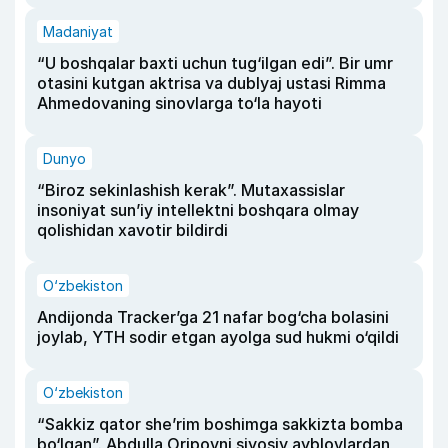
Madaniyat
“U boshqalar baxti uchun tug‘ilgan edi”. Bir umr
otasini kutgan aktrisa va dublyaj ustasi Rimma
Ahmedovaning sinovlarga to‘la hayoti
Dunyo
“Biroz sekinlashish kerak”. Mutaxassislar
insoniyat sun’iy intellektni boshqara olmay
qolishidan xavotir bildirdi
O‘zbekiston
Andijonda Tracker’ga 21 nafar bog‘cha bolasini
joylab, YTH sodir etgan ayolga sud hukmi o‘qildi
O‘zbekiston
“Sakkiz qator she’rim boshimga sakkizta bomba
bo‘lgan”. Abdulla Oripovni siyosiy ayblovlardan