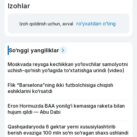
Izohlar
ro‘yxatdan o‘ting
Izoh qoldirish uchun, avval
So‘nggi yangiliklar
Moskvada reysga kechikkan yo‘lovchilar samolyotni
uchish-qo‘nish yo‘lagida to‘xtatishga urindi (video)
Flik “Barselona”ning ikki futbolchisiga chiqish
eshiklarini ko‘rsatdi
Eron Hormuzda BAA yonilg‘i kemasiga raketa bilan
hujum qildi — Abu Dabi
Qashqadaryoda 6 gektar yerni xususiylashtirib
berish evaziga 100 mln so‘m so‘ragan shaxs ushlandi