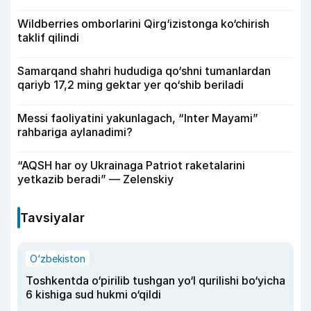
Wildberries omborlarini Qirg‘izistonga ko‘chirish
taklif qilindi
Samarqand shahri hududiga qo‘shni tumanlardan
qariyb 17,2 ming gektar yer qo‘shib beriladi
Messi faoliyatini yakunlagach, “Inter Mayami”
rahbariga aylanadimi?
“AQSH har oy Ukrainaga Patriot raketalarini
yetkazib beradi” — Zelenskiy
Tavsiyalar
O‘zbekiston
Toshkentda o‘pirilib tushgan yo‘l qurilishi bo‘yicha
6 kishiga sud hukmi o‘qildi