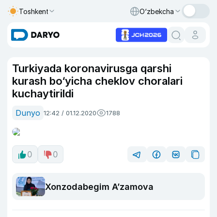
Toshkent
O‘zbekcha
Turkiyada koronavirusga qarshi
kurash bo‘yicha cheklov choralari
kuchaytirildi
Dunyo
12:42 / 01.12.2020
1788
0
0
Xonzodabegim A’zamova