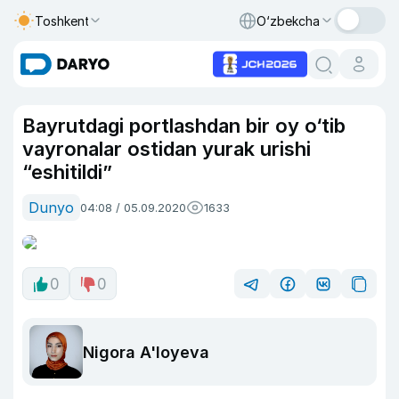
Toshkent
O‘zbekcha
Bayrutdagi portlashdan bir oy o‘tib
vayronalar ostidan yurak urishi
“eshitildi”
Dunyo
04:08 / 05.09.2020
1633
0
0
Nigora A'loyeva