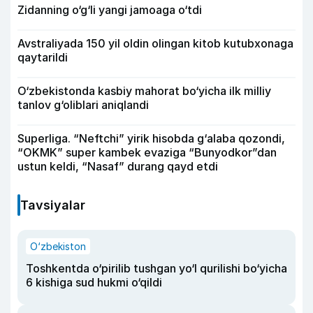
Zidanning o‘g‘li yangi jamoaga o‘tdi
Avstraliyada 150 yil oldin olingan kitob kutubxonaga
qaytarildi
O‘zbekistonda kasbiy mahorat bo‘yicha ilk milliy
tanlov g‘oliblari aniqlandi
Superliga. “Neftchi” yirik hisobda g‘alaba qozondi,
“OKMK” super kambek evaziga “Bunyodkor”dan
ustun keldi, “Nasaf” durang qayd etdi
Tavsiyalar
O‘zbekiston
Toshkentda o‘pirilib tushgan yo‘l qurilishi bo‘yicha
6 kishiga sud hukmi o‘qildi