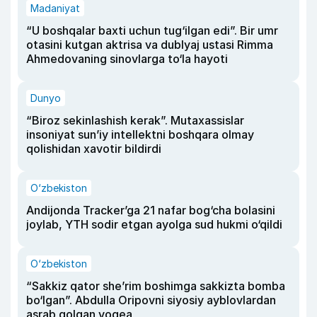
Madaniyat
“U boshqalar baxti uchun tug‘ilgan edi”. Bir umr
otasini kutgan aktrisa va dublyaj ustasi Rimma
Ahmedovaning sinovlarga to‘la hayoti
Dunyo
“Biroz sekinlashish kerak”. Mutaxassislar
insoniyat sun’iy intellektni boshqara olmay
qolishidan xavotir bildirdi
O‘zbekiston
Andijonda Tracker’ga 21 nafar bog‘cha bolasini
joylab, YTH sodir etgan ayolga sud hukmi o‘qildi
O‘zbekiston
“Sakkiz qator she’rim boshimga sakkizta bomba
bo‘lgan”. Abdulla Oripovni siyosiy ayblovlardan
asrab qolgan voqea