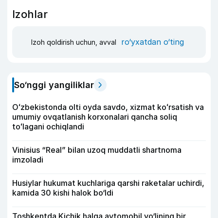
Izohlar
ro‘yxatdan o‘ting
Izoh qoldirish uchun, avval
So‘nggi yangiliklar
Oʻzbekistonda olti oyda savdo, xizmat koʻrsatish va
umumiy ovqatlanish korxonalari qancha soliq
toʻlagani ochiqlandi
Vinisius “Real” bilan uzoq muddatli shartnoma
imzoladi
Husiylar hukumat kuchlariga qarshi raketalar uchirdi,
kamida 30 kishi halok bo‘ldi
Toshkentda Kichik halqa avtomobil yo‘lining bir