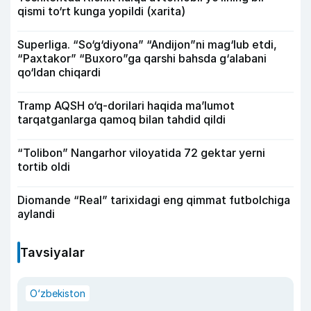
qismi to‘rt kunga yopildi (xarita)
Superliga. “So‘g‘diyona” “Andijon”ni mag‘lub etdi,
“Paxtakor” “Buxoro”ga qarshi bahsda g‘alabani
qo‘ldan chiqardi
Tramp AQSH o‘q-dorilari haqida ma’lumot
tarqatganlarga qamoq bilan tahdid qildi
“Tolibon” Nangarhor viloyatida 72 gektar yerni
tortib oldi
Diomande “Real” tarixidagi eng qimmat futbolchiga
aylandi
Tavsiyalar
O‘zbekiston