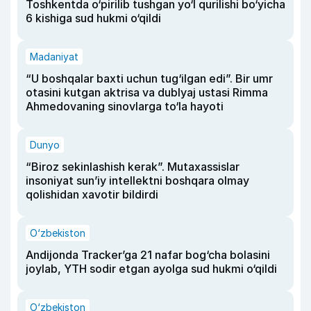
Toshkentda o‘pirilib tushgan yo‘l qurilishi bo‘yicha
6 kishiga sud hukmi o‘qildi
Madaniyat
“U boshqalar baxti uchun tug‘ilgan edi”. Bir umr
otasini kutgan aktrisa va dublyaj ustasi Rimma
Ahmedovaning sinovlarga to‘la hayoti
Dunyo
“Biroz sekinlashish kerak”. Mutaxassislar
insoniyat sun’iy intellektni boshqara olmay
qolishidan xavotir bildirdi
O‘zbekiston
Andijonda Tracker’ga 21 nafar bog‘cha bolasini
joylab, YTH sodir etgan ayolga sud hukmi o‘qildi
O‘zbekiston