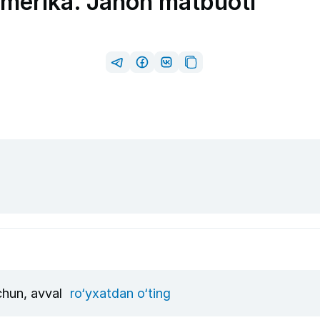
Amerika. Jahon matbuoti
uchun, avval
ro‘yxatdan o‘ting