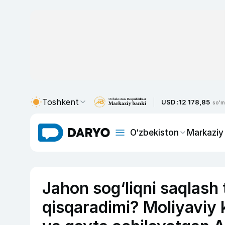
Toshkent
USD :
12 178,85
so'm
O‘zbekiston
Markaziy
Jahon sog‘liqni saqlash t
qisqaradimi? Moliyaviy 