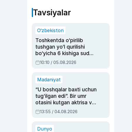
Tavsiyalar
O‘zbekiston
Toshkentda o‘pirilib
tushgan yo‘l qurilishi
bo‘yicha 6 kishiga sud
hukmi o‘qildi
10:10 / 05.08.2026
Madaniyat
“U boshqalar baxti uchun
tug‘ilgan edi”. Bir umr
otasini kutgan aktrisa va
dublyaj ustasi Rimma
13:55 / 04.08.2026
Ahmedovaning
sinovlarga to‘la hayoti
Dunyo