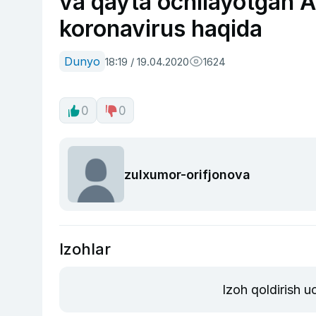
va qayta ochilayotgan 
koronavirus haqida
Dunyo
18:19 / 19.04.2020
1624
0
0
zulxumor-orifjonova
Izohlar
Izoh qoldirish 