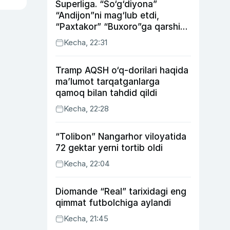
Superliga. “So‘g‘diyona”
“Andijon”ni mag‘lub etdi,
“Paxtakor” “Buxoro”ga qarshi
bahsda g‘alabani qo‘ldan
Kecha, 22:31
chiqardi
Tramp AQSH o‘q-dorilari haqida
ma’lumot tarqatganlarga
qamoq bilan tahdid qildi
Kecha, 22:28
“Tolibon” Nangarhor viloyatida
72 gektar yerni tortib oldi
Kecha, 22:04
Diomande “Real” tarixidagi eng
qimmat futbolchiga aylandi
Kecha, 21:45