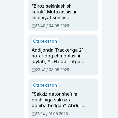
“Biroz sekinlashish
kerak”. Mutaxassislar
insoniyat sun’iy
intellektni boshqara
12:40 / 04.08.2026
olmay qolishidan xavotir
bildirdi
O‘zbekiston
Andijonda Tracker’ga 21
nafar bog‘cha bolasini
joylab, YTH sodir etgan
ayolga sud hukmi o‘qildi
23:41 / 03.08.2026
O‘zbekiston
“Sakkiz qator she’rim
boshimga sakkizta
bomba bo‘lgan”. Abdulla
Oripovni siyosiy
12:24 / 01.08.2026
ayblovlardan asrab