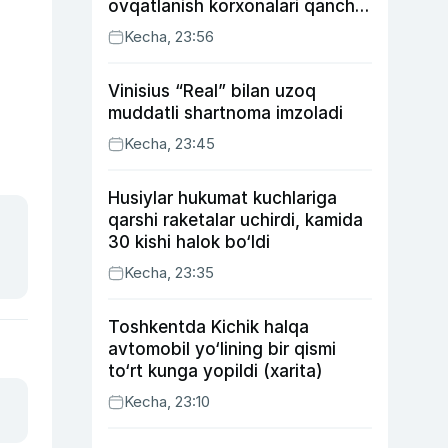
ovqatlanish korxonalari qancha
soliq toʻlagani ochiqlandi
Kecha, 23:56
Vinisius “Real” bilan uzoq
muddatli shartnoma imzoladi
Kecha, 23:45
Husiylar hukumat kuchlariga
qarshi raketalar uchirdi, kamida
30 kishi halok bo‘ldi
Kecha, 23:35
Toshkentda Kichik halqa
avtomobil yo‘lining bir qismi
to‘rt kunga yopildi (xarita)
Kecha, 23:10