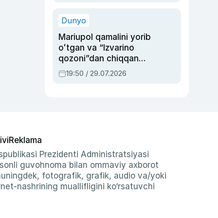
qolgan voqea
Dunyo
Mariupol qamalini yorib
oʻtgan va “Izvarino
qozoni”dan chiqqan
qahramon — Ukraina
19:50 / 29.07.2026
armiyasi bosh
qoʻmondoni Drapatiy
haqida
ivi
Reklama
publikasi Prezidenti Administratsiyasi
-sonli guvohnoma bilan ommaviy axborot
shuningdek, fotografik, grafik, audio va/yoki
et-nashrining muallifligini ko‘rsatuvchi