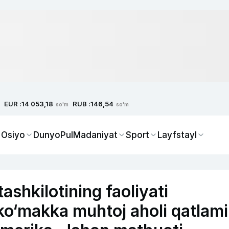
EUR :
RUB :
14 053,18
146,54
so'm
so'm
 Osiyo
Dunyo
Pul
Madaniyat
Sport
Layfstayl
ashkilotining faoliyati
ko‘makka muhtoj aholi qatlami