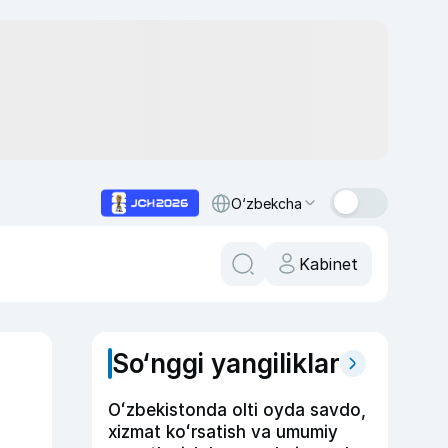
O‘zbekcha
Kabinet
So‘nggi yangiliklar
Oʻzbekistonda olti oyda savdo,
xizmat koʻrsatish va umumiy