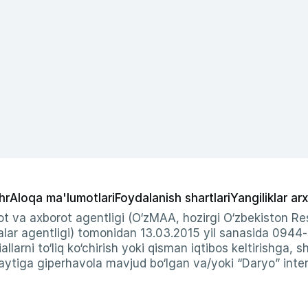
hr
Aloqa ma'lumotlari
Foydalanish shartlari
Yangiliklar arx
t va axborot agentligi (O‘zMAA, hozirgi O‘zbekiston Res
ar agentligi) tomonidan 13.03.2015 yil sanasida 0944
allarni to‘liq ko‘chirish yoki qisman iqtibos keltirishga, 
ytiga giperhavola mavjud bo‘lgan va/yoki “Daryo” intern