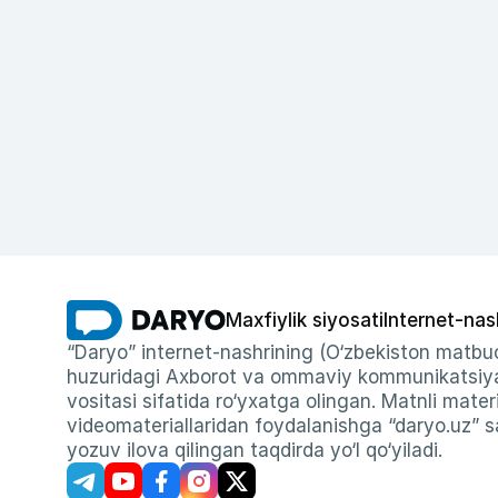
Maxfiylik siyosati
Internet-nas
“Daryo” internet-nashrining (O‘zbekiston matbuo
huzuridagi Axborot va ommaviy kommunikatsiyal
vositasi sifatida ro‘yxatga olingan. Matnli materi
videomateriallaridan foydalanishga “daryo.uz” sa
yozuv ilova qilingan taqdirda yo‘l qo‘yiladi.