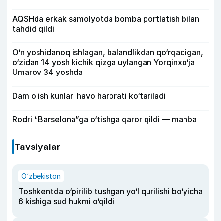
AQSHda erkak samolyotda bomba portlatish bilan
tahdid qildi
O‘n yoshidanoq ishlagan, balandlikdan qo‘rqadigan,
o‘zidan 14 yosh kichik qizga uylangan Yorqinxo‘ja
Umarov 34 yoshda
Dam olish kunlari havo harorati ko‘tariladi
Rodri “Barselona”ga o‘tishga qaror qildi — manba
Tavsiyalar
O‘zbekiston
Toshkentda o‘pirilib tushgan yo‘l qurilishi bo‘yicha
6 kishiga sud hukmi o‘qildi