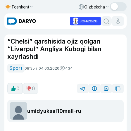
Toshkent
O‘zbekcha
“Chelsi” qarshisida ojiz qolgan
“Liverpul” Angliya Kubogi bilan
xayrlashdi
Sport
08:35 / 04.03.2020
434
0
0
umidyuksal10mail-ru