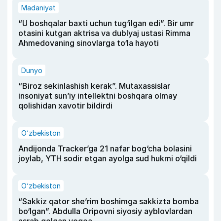
Madaniyat
“U boshqalar baxti uchun tug‘ilgan edi”. Bir umr
otasini kutgan aktrisa va dublyaj ustasi Rimma
Ahmedovaning sinovlarga to‘la hayoti
Dunyo
“Biroz sekinlashish kerak”. Mutaxassislar
insoniyat sun’iy intellektni boshqara olmay
qolishidan xavotir bildirdi
O‘zbekiston
Andijonda Tracker’ga 21 nafar bog‘cha bolasini
joylab, YTH sodir etgan ayolga sud hukmi o‘qildi
O‘zbekiston
“Sakkiz qator she’rim boshimga sakkizta bomba
bo‘lgan”. Abdulla Oripovni siyosiy ayblovlardan