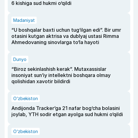
6 kishiga sud hukmi o‘qildi
Madaniyat
“U boshqalar baxti uchun tug‘ilgan edi”. Bir umr
otasini kutgan aktrisa va dublyaj ustasi Rimma
Ahmedovaning sinovlarga to‘la hayoti
Dunyo
“Biroz sekinlashish kerak”. Mutaxassislar
insoniyat sun’iy intellektni boshqara olmay
qolishidan xavotir bildirdi
O‘zbekiston
Andijonda Tracker’ga 21 nafar bog‘cha bolasini
joylab, YTH sodir etgan ayolga sud hukmi o‘qildi
O‘zbekiston