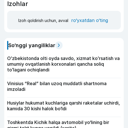
Izohlar
ro‘yxatdan o‘ting
Izoh qoldirish uchun, avval
So‘nggi yangiliklar
Oʻzbekistonda olti oyda savdo, xizmat koʻrsatish va
umumiy ovqatlanish korxonalari qancha soliq
toʻlagani ochiqlandi
Vinisius “Real” bilan uzoq muddatli shartnoma
imzoladi
Husiylar hukumat kuchlariga qarshi raketalar uchirdi,
kamida 30 kishi halok bo‘ldi
Toshkentda Kichik halqa avtomobil yo‘lining bir