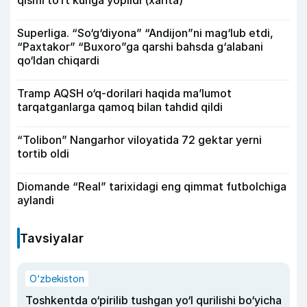
qismi to‘rt kunga yopildi (xarita)
Superliga. “So‘g‘diyona” “Andijon”ni mag‘lub etdi,
“Paxtakor” “Buxoro”ga qarshi bahsda g‘alabani
qo‘ldan chiqardi
Tramp AQSH o‘q-dorilari haqida ma’lumot
tarqatganlarga qamoq bilan tahdid qildi
“Tolibon” Nangarhor viloyatida 72 gektar yerni
tortib oldi
Diomande “Real” tarixidagi eng qimmat futbolchiga
aylandi
Tavsiyalar
O‘zbekiston
Toshkentda o‘pirilib tushgan yo‘l qurilishi bo‘yicha