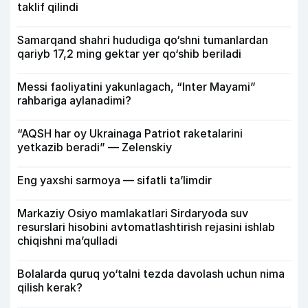
taklif qilindi
Samarqand shahri hududiga qo‘shni tumanlardan
qariyb 17,2 ming gektar yer qo‘shib beriladi
Messi faoliyatini yakunlagach, “Inter Mayami”
rahbariga aylanadimi?
“AQSH har oy Ukrainaga Patriot raketalarini
yetkazib beradi” — Zelenskiy
Eng yaxshi sarmoya — sifatli ta’limdir
Markaziy Osiyo mamlakatlari Sirdaryoda suv
resurslari hisobini avtomatlashtirish rejasini ishlab
chiqishni ma’qulladi
Bolalarda quruq yo‘talni tezda davolash uchun nima
qilish kerak?