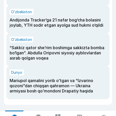
O‘zbekiston
Andijonda Tracker’ga 21 nafar bog‘cha bolasini
joylab, YTH sodir etgan ayolga sud hukmi o‘qildi
O‘zbekiston
“Sakkiz qator she’rim boshimga sakkizta bomba
bo‘lgan”. Abdulla Oripovni siyosiy ayblovlardan
asrab qolgan voqea
Dunyo
Mariupol qamalini yorib oʻtgan va “Izvarino
qozoni”dan chiqqan qahramon — Ukraina
armiyasi bosh qoʻmondoni Drapatiy haqida