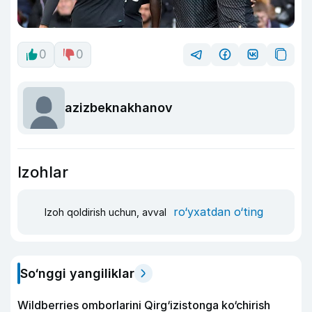
0
0
azizbeknakhanov
Izohlar
ro‘yxatdan o‘ting
Izoh qoldirish uchun, avval
So‘nggi yangiliklar
Wildberries omborlarini Qirg‘izistonga ko‘chirish