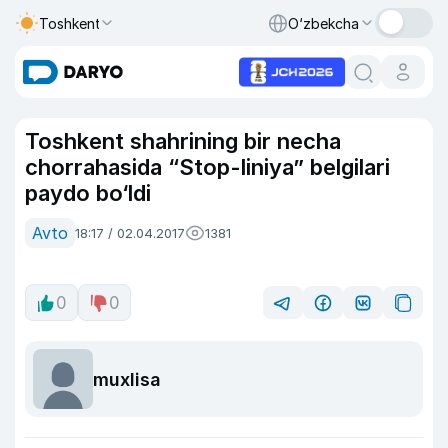
Toshkent
O‘zbekcha
Toshkent shahrining bir necha
chorrahasida “Stop-liniya” belgilari
paydo bo‘ldi
Avto
18:17 / 02.04.2017
1381
0
0
muxlisa