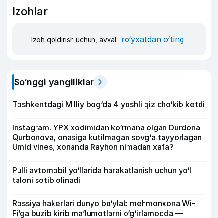
Izohlar
ro‘yxatdan o‘ting
Izoh qoldirish uchun, avval
So‘nggi yangiliklar
Toshkentdagi Milliy bog‘da 4 yoshli qiz cho‘kib ketdi
Instagram: YPX xodimidan ko‘rmana olgan Durdona
Qurbonova, onasiga kutilmagan sovg‘a tayyorlagan
Umid vines, xonanda Rayhon nimadan xafa?
Pulli avtomobil yo‘llarida harakatlanish uchun yo‘l
taloni sotib olinadi
Rossiya hakerlari dunyo bo‘ylab mehmonxona Wi-
Fi’ga buzib kirib ma’lumotlarni o‘g‘irlamoqda —