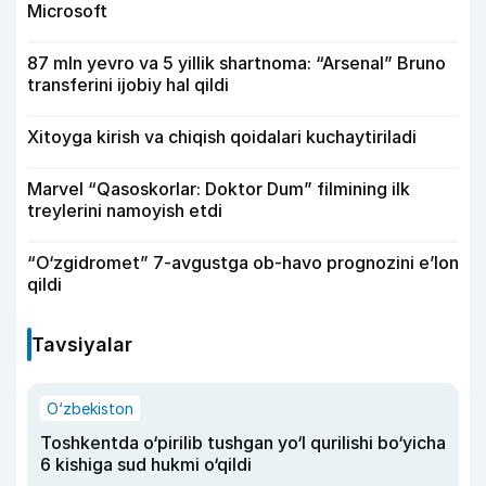
Microsoft
87 mln yevro va 5 yillik shartnoma: “Arsenal” Bruno
transferini ijobiy hal qildi
Xitoyga kirish va chiqish qoidalari kuchaytiriladi
Marvel “Qasoskorlar: Doktor Dum” filmining ilk
treylerini namoyish etdi
“O‘zgidromet” 7-avgustga ob-havo prognozini e’lon
qildi
Tavsiyalar
O‘zbekiston
Toshkentda o‘pirilib tushgan yo‘l qurilishi bo‘yicha
6 kishiga sud hukmi o‘qildi