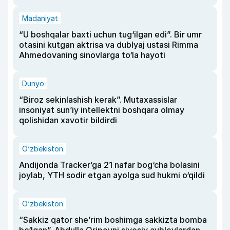
Madaniyat
“U boshqalar baxti uchun tug‘ilgan edi”. Bir umr
otasini kutgan aktrisa va dublyaj ustasi Rimma
Ahmedovaning sinovlarga to‘la hayoti
Dunyo
“Biroz sekinlashish kerak”. Mutaxassislar
insoniyat sun’iy intellektni boshqara olmay
qolishidan xavotir bildirdi
O‘zbekiston
Andijonda Tracker’ga 21 nafar bog‘cha bolasini
joylab, YTH sodir etgan ayolga sud hukmi o‘qildi
O‘zbekiston
“Sakkiz qator she’rim boshimga sakkizta bomba