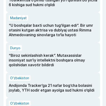
Toshkentda o‘pirilib tushgan yo‘l qurilishi bo‘yicha
6 kishiga sud hukmi o‘qildi
Madaniyat
“U boshqalar baxti uchun tug‘ilgan edi”. Bir umr
otasini kutgan aktrisa va dublyaj ustasi Rimma
Ahmedovaning sinovlarga to‘la hayoti
Dunyo
“Biroz sekinlashish kerak”. Mutaxassislar
insoniyat sun’iy intellektni boshqara olmay
qolishidan xavotir bildirdi
O‘zbekiston
Andijonda Tracker’ga 21 nafar bog‘cha bolasini
joylab, YTH sodir etgan ayolga sud hukmi o‘qildi
O‘zbekiston